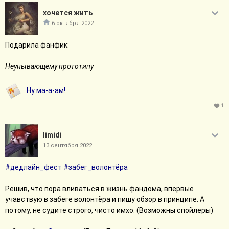
хочется жить
6 октября 2022
Подарила фанфик:
Неунывающему прототипу
Ну ма-а-ам!
1
limidi
13 сентября 2022
#дедлайн_фест
#забег_волонтёра
Решив, что пора вливаться в жизнь фандома, впервые
учавствую в забеге волонтёра и пишу обзор в принципе. А
потому, не судите строго, чисто имхо. (Возможны спойлеры)