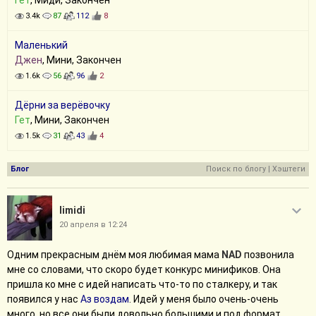
Гет
, Миди, Закончен
3.4k
87
112
8
Маленький
Джен
, Мини, Закончен
1.6k
56
96
2
Дёрни за верёвочку
Гет
, Мини, Закончен
1.5k
31
43
4
Блог
Поиск по блогу
|
Хэштеги
limidi
20 апреля в 12:24
Одним прекрасным днём моя любимая мама
NAD
позвонила
мне со словами, что скоро будет конкурс минификов. Она
пришла ко мне с идей написать что-то по сталкеру, и так
появился у нас
Аз воздам
. Идей у меня было очень-очень
много, но все они были довольно большими и под формат