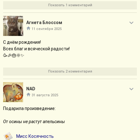
NAD
тебе персональное спасибо. За бесконечную поддержку.
Показать 1 комментарий
Свернуть сообщение
Агнета Блоссом
11 сентября 2025
С днём рождения!
Всех благ и всяческой радости!
🥳🎉🎂🌞✨
Показать 2 комментария
NAD
31 августа 2025
Подарила произведение:
От осины не растут апельсины
Мисс Косячность