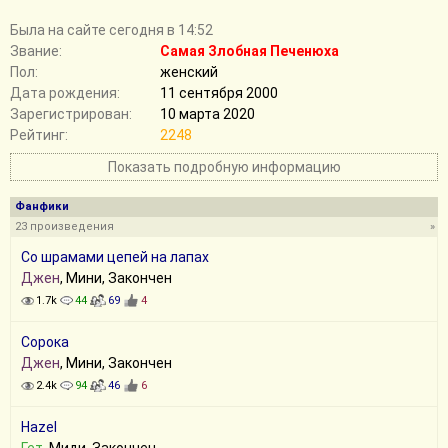
Былa на сайте сегодня в 14:52
Звание:
Самая Злобная Печенюха
Пол:
женский
Дата рождения:
11 сентября 2000
Зарегистрирован:
10 марта 2020
Рейтинг:
2248
Показать подробную информацию
Фанфики
23 произведения
»
Со шрамами цепей на лапах
Джен
, Мини, Закончен
1.7k
44
69
4
Сорока
Джен
, Мини, Закончен
2.4k
94
46
6
Hazel