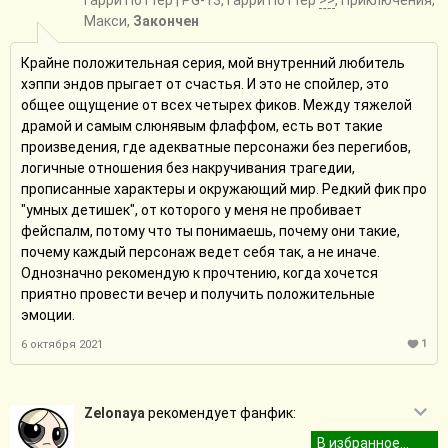
Гарри Поттер
| PG-13, Гарри Поттер
>>
, Приключения,
Макси,
Закончен
Крайне положительная серия, мой внутренний любитель
хэппи эндов прыгает от счастья. И это не спойлер, это
общее ощущение от всех четырех фиков. Между тяжелой
драмой и самым слюнявым флаффом, есть вот такие
произведения, где адекватные персонажи без перегибов,
логичные отношения без накручивания трагедии,
прописанные характеры и окружающий мир. Редкий фик про
"умных детишек", от которого у меня не пробивает
фейспалм, потому что ты понимаешь, почему они такие,
почему каждый персонаж ведет себя так, а не иначе.
Однозначно рекомендую к прочтению, когда хочется
приятно провести вечер и получить положительные
эмоции.
1
6 октября 2021
Zelonaya
рекомендует фанфик: