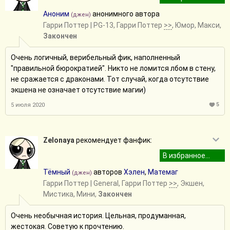
Аноним
анонимного автора
(джен)
Гарри Поттер
| PG-13, Гарри Поттер
>>
, Юмор, Макси,
Закончен
Очень логичный, верибельный фик, наполненный
"правильной бюрократией". Никто не ломится лбом в стену,
не сражается с драконами. Тот случай, когда отсутствие
экшена не означает отсутствие магии)
5
5 июля 2020
Zelonaya
рекомендует фанфик:
Тёмный
авторов
Хэлен
,
Матемаг
(джен)
Гарри Поттер
| General, Гарри Поттер
>>
, Экшен,
Мистика, Мини,
Закончен
Очень необычная история. Цельная, продуманная,
жестокая. Советую к прочтению.