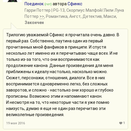
Поединок
автора
Сфинкс
(гет)
Гарри Поттер
| PG-13, Скорпиус Малфой/Лили Луна
Поттер
>>
, Романтика, Ангст, Детектив, Макси,
Закончен
Трилогию уважаемой Сфинкс я прочитала очень давно. В
первый раз. Собственно, паутина один из первый
прочитанных мной фанфиков в принципе. И спустя
несколько лет именно их я перечитываю чаще всех. И не
только из-за того, что они воспринимаются как
продолжение канона. Данные произведения для меня
приближены к идеалу настолько, насколько можно.
Сюжет, персонажи, отношения, диалоги. Все в них
воспринимается одновременно легко, без сложных
заворотов, и сложно - настолько они хорошо и глубоко
прописаны. Возможно этим и напоминают канон.
И несмотря на то, что некоторые части я уже помню
наизусть, думаю я еще не один раз перечитаю эти
великолепные произведения.
1
19 мая 2016