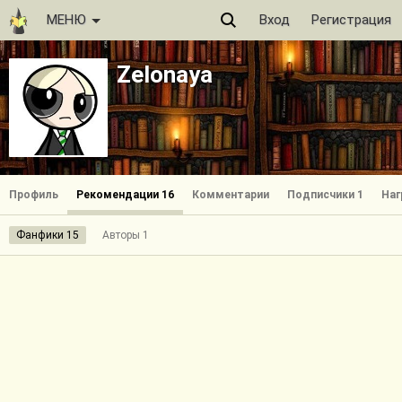
МЕНЮ
Вход
Регистрация
Zelonaya
Профиль
Рекомендации 16
Комментарии
Подписчики 1
Наг
Фанфики 15
Авторы 1