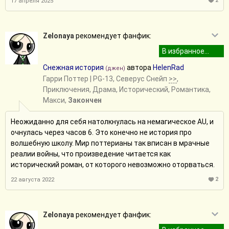
2
17 апреля 2025
Zelonaya
рекомендует фанфик:
Снежная история
автора
HelenRad
(джен)
Гарри Поттер
| PG-13, Северус Снейп
>>
,
Приключения, Драма, Исторический, Романтика,
Макси,
Закончен
Неожиданно для себя натолкнулась на немагическое AU, и
очнулась через часов 6. Это конечно не история про
волшебную школу. Мир поттерианы так вписан в мрачные
реалии войны, что произведение читается как
исторический роман, от которого невозможно оторваться.
2
22 августа 2022
Zelonaya
рекомендует фанфик: