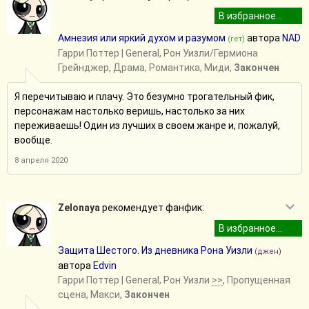
Амнезия или яркий духом и разумом
автора
NAD
(гет)
Гарри Поттер
| General, Рон Уизли/Гермиона
Грейнджер, Драма, Романтика, Миди,
Закончен
Я перечитываю и плачу. Это безумно трогательный фик,
персонажам настолько веришь, настолько за них
переживаешь! Один из лучших в своем жанре и, пожалуй,
вообще.
8 апреля 2020
Zelonaya
рекомендует фанфик:
Защита Шестого. Из дневника Рона Уизли
(джен)
автора
Edvin
Гарри Поттер
| General, Рон Уизли
>>
, Пропущенная
сцена, Макси,
Закончен