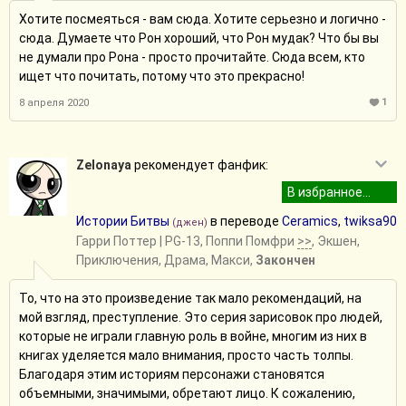
Хотите посмеяться - вам сюда. Хотите серьезно и логично -
сюда. Думаете что Рон хороший, что Рон мудак? Что бы вы
не думали про Рона - просто прочитайте. Сюда всем, кто
ищет что почитать, потому что это прекрасно!
1
8 апреля 2020
Zelonaya
рекомендует фанфик:
Истории Битвы
в переводе
Ceramics
,
twiksa90
(джен)
Гарри Поттер
| PG-13, Поппи Помфри
>>
, Экшен,
Приключения, Драма, Макси,
Закончен
То, что на это произведение так мало рекомендаций, на
мой взгляд, преступление. Это серия зарисовок про людей,
которые не играли главную роль в войне, многим из них в
книгах уделяется мало внимания, просто часть толпы.
Благодаря этим историям персонажи становятся
объемными, значимыми, обретают лицо. К сожалению,