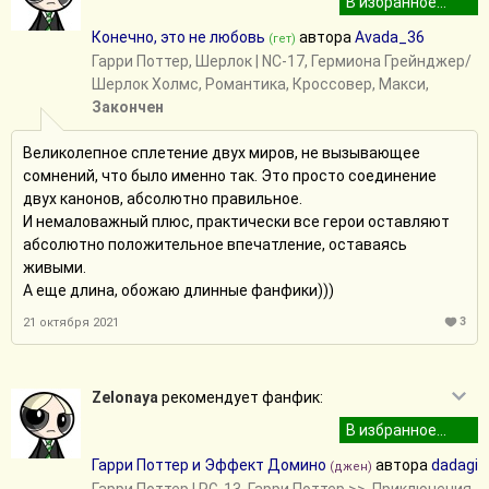
Конечно, это не любовь
автора
Avada_36
(гет)
Гарри Поттер
,
Шерлок
| NC-17, Гермиона Грейнджер/
Шерлок Холмс, Романтика, Кроссовер, Макси,
Закончен
Великолепное сплетение двух миров, не вызывающее
сомнений, что было именно так. Это просто соединение
двух канонов, абсолютно правильное.
И немаловажный плюс, практически все герои оставляют
абсолютно положительное впечатление, оставаясь
живыми.
А еще длина, обожаю длинные фанфики)))
3
21 октября 2021
Zelonaya
рекомендует фанфик:
Гарри Поттер и Эффект Домино
автора
dadagi
(джен)