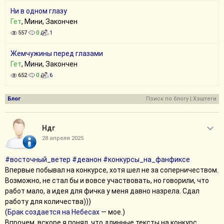
Ни в одном глазу
Гет
, Мини, Закончен
557
0
1
Жемчужины перед глазами
Гет
, Мини, Закончен
652
0
6
Блог
Поиск по блогу
|
Хэштеги
Ндг
28 апреля 2025
#восточный_ветер
#деанон
#конкурсы_на_фанфиксе
Впервые побывал на конкурсе, хотя шел не за соперничеством.
Возможно, не стал бы и вовсе участвовать, но говорили, что
работ мало, а идея для фичка у меня давно назрела. Сдал
работу для количества)))
(
Брак создается на Небесах
— мое.)
Впрочем, вскоре я понял, что длинные тексты на конкурс