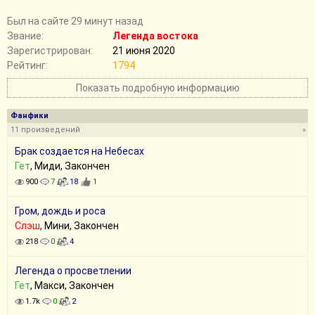
Был на сайте 29 минут назад
Звание:
Легенда востока
Зарегистрирован:
21 июня 2020
Рейтинг:
1794
Показать подробную информацию
Фанфики
11 произведений
»
Брак создается на Небесах
Гет
, Миди, Закончен
900
7
18
1
Гром, дождь и роса
Слэш
, Мини, Закончен
218
0
4
Легенда о просветлении
Гет
, Макси, Закончен
1.7k
0
2