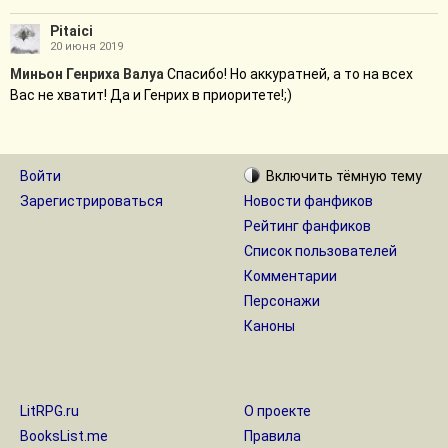
Pitaici
20 июня 2019
Миньон Генриха Валуа
Спасибо! Но аккуратней, а то на всех
Вас не хватит! Да и Генрих в приоритете!;)
Войти
Включить
тёмную
тему
Зарегистрироваться
Новости фанфиков
Рейтинг фанфиков
Список пользователей
Комментарии
Персонажи
Каноны
LitRPG.ru
О проекте
BooksList.me
Правила