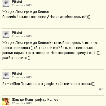
Pitaici
11 апреля 2019
Жак дэ Леви граф дэ Келюс
Спасибо большое за похвалу! Нарисую обязательно !:)))
Pitaici
11 апреля 2019
Жак дэ Леви граф дэ Келюс
Кстати, Ваш король был не так
давно нарисован!:))) Вы видели его? Есть ещё несколько
ранних вариантов в галлерее. Но я все равно нарисую ещё!:))),
раз Вы просите!:))
Pitaici
11 апреля 2019
RomenElen
Посмотрела в google- действительно похож))))
1
Жак дэ Леви граф дэ Келюс
12 апреля 2019