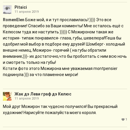
Pitaici
11 апреля 2019
RomenElen
Боже мой, я и тут прославилась!:)))) Это все
проведение! Спасибо за Ваши комменты! Мне осталось ещё с
Келюсом туда же наступить:))))) С Можироном такая же
история- типаж понравился- глаза, губы, шевелюра!!Геша бы
одобрил мой выбор в подборе ему друзей! Шомберг- холодный
внешне немец, Можирон- горячий ( на губы обратили
внимание;)))- их достаточно,что бы проболтать с ним всю ночь
и смотреть только на губы!
Кстати фото этого Можирона мне уважаемая montpensier
подкинула:))) за что пламенное мерси!
Жак дэ Леви граф дэ Келюс
11 апреля 2019
Мой друг Можирон так чудесно получился! Вы прекрасный
художник! Нарисуйте пожалуйста моего короля.
1