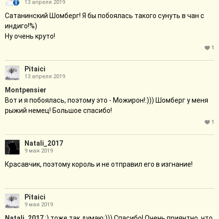
13 апреля 2019
Сатанинский Шомберг! Я бы побоялась такого сунуть в чан с
индиго!%)
Ну очень круто!
1
Pitaici
13 апреля 2019
Montpensier
Вот и я побоялась, поэтому это - Можирон!:))) Шомберг у меня
рыжий немец! Большое спасибо!
1
Natali_2017
9 мая 2019
Красавчик, поэтому король и не отправил его в изгнание!
Pitaici
9 мая 2019
Natali_2017
:) тоже так думаю;))) Спасибо! Очень приянтно, что