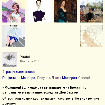
Pitaici
10 апреля 2019
#графинядемонсоро
Графиня де Монсоро
| Рисунок,
Джен
,
Можирон
, General
- Можирон! Если ещё раз вы нападете на Бюсси, то
отправитесь в изгнание, вслед за Шомбергом!
Ой, вот только не надо так на меня смотреть! Не видите- я не
доволен!