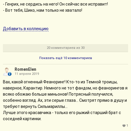
- Генрих, не сердись на него! Он сейчас все исправит!
- Вот тебя, Шико, нам только не хватало!
Добавить в коллекцию
20 комментариев из 30
Показать ещё 10 комментариев
RomenElen
11 апреля 2019
Вах, какой огненный Феаноринг! Кто-то из Темной троицы,
наверное, Карантир. Немного не тот фандом, но феанорингов я
всяко обожаю больше миньонов! Потрясный получился,
особенно взгляд. Ах, эти серые глаза... Смотрят прямо в душу и
требуют вернуть Сильмариллы...
Лучше этого красавчика - только его рыжий старший брат с
соседней картинки.
1