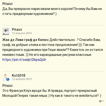
Pitaici
Да, Вы прекрасно нарисовали моего короля! Почему бы Вам не
стать придворным художником? )
Pitaici
12 апреля 2019
Жак дэ Леви граф дэ Келюс
Действительно...? Спасибо Вам,
граф, за добрые слова и лестное предложение!:))) Так как
придворного художника при Геше звали?? Кажется, он остался
неизвестным..:)) Но его карандашные рисунки классные:
https://pin.it/oadpt2kipa2jsh
Kot2018
12 апреля 2019
Pitaici
Это Франсуа Клуэ вроде бы. И правда, портрет прекрасный.
Молодой Генрих такая няша :) Ну как в такого не влюбиться? :)
1