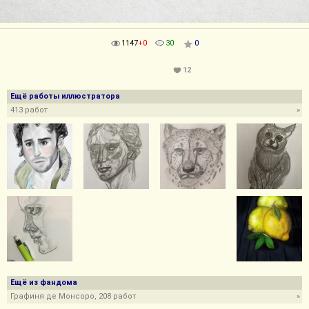
1147
+0
30
0
12
Ещё работы иллюстратора
413 работ
»
Ещё из фандома
Графиня де Монсоро, 208 работ
»