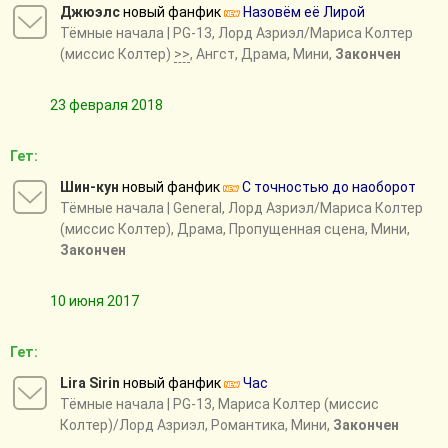
Джюэлс
новый фанфик
Назовём её Лирой
Тёмные начала
| PG-13, Лорд Азриэл/Мариса Колтер
(миссис Колтер)
>>
, Ангст, Драма, Мини,
Закончен
23 февраля 2018
Гет:
Шин-кун
новый фанфик
С точностью до наоборот
Тёмные начала
| General, Лорд Азриэл/Мариса Колтер
(миссис Колтер), Драма, Пропущенная сцена, Мини,
Закончен
10 июня 2017
Гет:
Lira Sirin
новый фанфик
Час
Тёмные начала
| PG-13, Мариса Колтер (миссис
Колтер)/Лорд Азриэл, Романтика, Мини,
Закончен