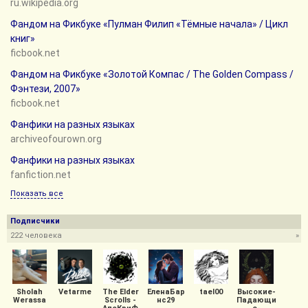
ru.wikipedia.org
Фандом на Фикбуке «Пулман Филип «Тёмные начала» / Цикл
книг»
ficbook.net
Фандом на Фикбуке «Золотой Компас / The Golden Compass /
Фэнтези, 2007»
ficbook.net
Фанфики на разных языках
archiveofourown.org
Фанфики на разных языках
fanfiction.net
Показать все
Подписчики
222 человека
»
Sholah
Vetarme
The Elder
ЕленаБар
tael00
Высокие-
Werassa
Scrolls -
нс29
Падающи