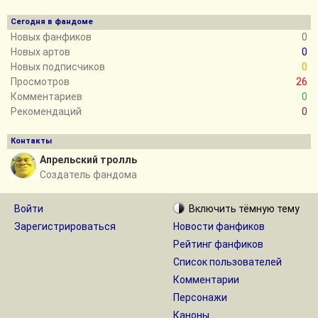
АпоКриФ
е-
Деревья
Сегодня в фандоме
Новых фанфиков
0
Новых артов
0
Новых подписчиков
0
Просмотров
26
Комментариев
0
Рекомендаций
0
Контакты
Апрельский тролль
Создатель фандома
Войти
Включить
тёмную
тему
Зарегистрироваться
Новости фанфиков
Рейтинг фанфиков
Список пользователей
Комментарии
Персонажи
Каноны