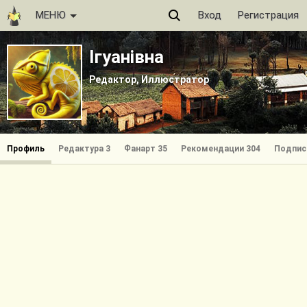
МЕНЮ
Вход
Регистрация
Iгуанiвна
Редактор, Иллюстратор
Профиль
Редактура 3
Фанарт 35
Рекомендации 304
Подпис