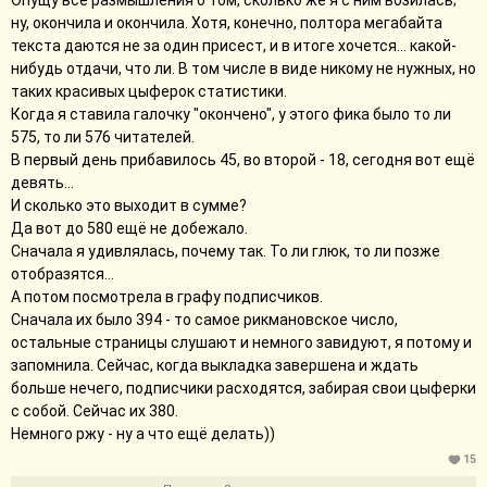
Опущу все размышления о том, сколько же я с ним возилась;
ну, окончила и окончила. Хотя, конечно, полтора мегабайта
текста даются не за один присест, и в итоге хочется... какой-
нибудь отдачи, что ли. В том числе в виде никому не нужных, но
таких красивых цыферок статистики.
Когда я ставила галочку "окончено", у этого фика было то ли
575, то ли 576 читателей.
В первый день прибавилось 45, во второй - 18, сегодня вот ещё
девять...
И сколько это выходит в сумме?
Да вот до 580 ещё не добежало.
Сначала я удивлялась, почему так. То ли глюк, то ли позже
отобразятся...
А потом посмотрела в графу подписчиков.
Сначала их было 394 - то самое рикмановское число,
остальные страницы слушают и немного завидуют, я потому и
запомнила. Сейчас, когда выкладка завершена и ждать
больше нечего, подписчики расходятся, забирая свои цыферки
с собой. Сейчас их 380.
Немного ржу - ну а что ещё делать))
15