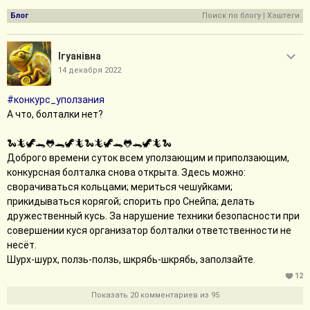
Блог
Поиск по блогу
|
Хэштеги
Iгуанiвна
14 декабря 2022
#конкурс_уползания
А что, болталки нет?
🐍🦎🦖🐊🐸🐊🦖🦎🐍🦎🦖🐊🐸🐊🦖🦎🐍
Доброго времени суток всем уползающим и приползающим,
конкурсная болталка снова открыта. Здесь можно:
сворачиваться кольцами; мериться чешуйками;
прикидываться корягой; спорить про Снейпа; делать
дружественный кусь. За нарушение техники безопасности при
совершении куся организатор болталки ответственности не
несёт.
Шурх-шурх, ползь-ползь, шкрябь-шкрябь, заползайте.
12
Показать 20 комментариев из 95