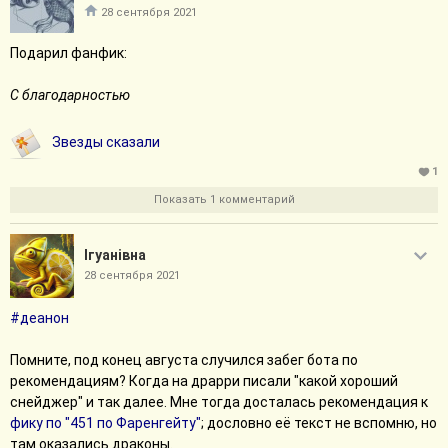
28 сентября 2021
Подарил фанфик:
С благодарностью
Звезды сказали
1
Показать 1 комментарий
Iгуанiвна
28 сентября 2021
#деанон
Помните, под конец августа случился забег бота по
рекомендациям? Когда на драрри писали "какой хороший
снейджер" и так далее. Мне тогда досталась рекомендация к
фику по "451 по Фаренгейту"
; дословно её текст не вспомню, но
там оказались драконы.