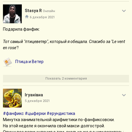
Stasya R
Онлайн
6 декабря 2021
Подарила фанфик:
Тот самый "птицеветер", который я обещала. Спасибо за "Le vent
en rose"!
Птица и Ветер
Показать 2 комментария
Iгуанiвна
5 декабря 2021
#фанфикс
#цыферки
#ерундистика
Минутка занимательной арифметики по-фанфиксовски.
На этой неделе я окончила свой макси-долгострой.