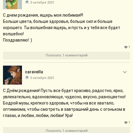
мальчик, который немного досаждал Гарри своей
3 октября 2021
восторженностью. И здорово, что автор сделал его объёмным.
Тема, честно говоря, немного сбивает впечатление от текста,
С днем рождения, ящерь моя любимая!!!
потому что спойлерит...
Больше цвета, больше здоровья, больше сил и больше
хорошего. Ты волшебная ящерь, и пусть и у тебя все будет
Вот у нас ошибка Денниса, разочарование
волшебно!
Колина, но мы-то знаем, что в тексте
Поздравляю! :)
должна проявиться магия, и поэтому, когда чудесные
белые хризантемы проявляются на снимке, это
1
выглядит не как чудо, а как "а, ну да".
Показать 1 комментарий
И всё же мне интересно, у кого же из мальчиков в тот
день проявилась магия - у Колина, который настойчиво
cаravella
стремился сделать подарок маме, или у Денниса,
который хотел не разочаровать брата?)
3 октября 2021
Свернуть сообщение
С Днём рождения! Пусть все будет красиво, радостно, ярко,
увлекательно, вдохновляюще, чудесно, вкусно, разноцветно!
Бодрой музы, крепкого здоровья, чтобы на все хватало,
оптимизма, чтобы смотреть в завтрашний день с огоньком в
глазах, и любви, любви, любви! Ура!
1
Показать 1 комментарий