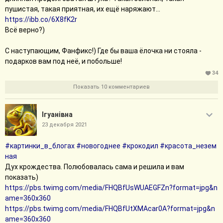
пушистая, такая приятная, их ещё наряжают...
https://ibb.co/6X8fK2r
Всё верно?)
С наступающим, Фанфикс!) Где бы ваша ёлочка ни стояла -
подарков вам под неё, и побольше!
34
Показать 10 комментариев
Iгуанiвна
23 декабря 2021
#картинки_в_блогах
#новогоднее
#крокодил
#красота_незем
ная
Дух крождества. Полюбовалась сама и решила и вам
показать)
https://pbs.twimg.com/media/FHQBfUsWUAEGFZn?format=jpg&n
ame=360x360
https://pbs.twimg.com/media/FHQBfUtXMAcar0A?format=jpg&n
ame=360x360