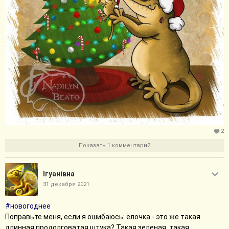
На стене висит носок. Толстый шерстяной вязаный
носок, над которым красуется бумажка "Для денег" с
тремя указателями.
Обожаю такие маленькие детали, срисованные с натуры,
которые создают объём. Вот вроде бы и ничего особенного, а
как будто сама к подруге в гости пришла, как будто это мой
брат подвесил носок с указателями.
Это такой текст, который нужно не читать, а чувствовать.
Вспомнить своих близких, которые в этот праздник где-то
далеко. Вспомнить общие моменты. Воспоминания
накладываются на настоящее, несут тепло и горечь...
Так хочется, чтобы к следующему году героиня всё же сумела
2
создать атмосферу.
Показать 1 комментарий
Свернуть сообщение
Iгуанiвна
31 декабря 2021
#новогоднее
Поправьте меня, если я ошибаюсь: ёлочка - это же такая
длинная продолговатая штука? Такая зеленая, такая