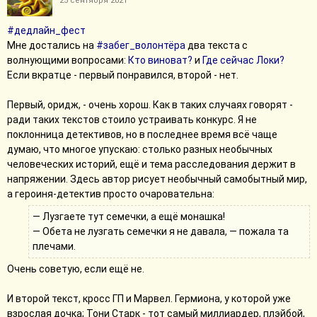
25 сентября 2021
В комментариях к обоим текстам спрашивали, куда же
#дедлайн_фест
подевался главный герой... и на оба вопроса у меня ответ один
Мне достались на
#забег_волонтёра
два текста с
и тот же - может быть, он оказался даже немного не в нашем
волнующими вопросами:
Кто виноват?
и
Где сейчас Локи?
мире)) В общем, если бы эти двое друг друга встретили, я даже
Если вкратце - первый понравился, второй - нет.
была бы не против =))
Первый, оридж, - очень хорош. Как в таких случаях говорят -
Спасибо оргкоманде, а также комментаторам - это была
ради таких текстов стоило устраивать конкурс. Я не
насыщенная неделя!
поклонница детективов, но в последнее время всё чаще
думаю, что многое упускаю: столько разных необычных
Свернуть сообщение
человеческих историй, ещё и тема расследования держит в
напряжении. Здесь автор рисует необычный самобытный мир,
а героиня-детектив просто очаровательна:
— Лузгаете тут семечки, а ещё монашка!
— Обета не лузгать семечки я не давала, — пожала та
плечами.
Очень советую, если ещё не.
И второй текст, кросс ГП и Марвел. Гермиона, у которой уже
взрослая дочка; Тони Старк - тот самый миллиардер, плэйбой,