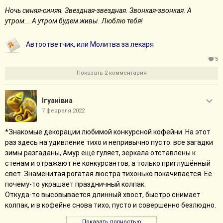
перебор. Впрочем, это лишь моё впечатление. Реплика про
Ночь синяя-синяя. Звездная-звездная. Звонкая-звонкая. А
"Хотят меня видеть пристыженным? Обойдутся" очень
утром... А утром будем живы. Люблю тебя!
малфоистая.
В целом - приятный миссинг о хогвартской повседневной
Автоответчик, или Молитва за лекаря
жизни.
5
Дырки для рта и глаз
Показать 2 комментария
Извините, автор, я сломалась. Мне понадобилось перечитать
этот маленький фик несколько раз, чтобы разобраться в
произошедшем. В других обзорах уже отметили странные
Iгуанiвна
конструкции: текст местами выглядит так, будто его
7 февраля 2022
пропустили через гугл-переводчик. При этом сам сюжет
зацепил, я прониклась драмой ребёнка в недружелюбном
*Знакомые декорации любимой конкурсной кофейни. На этот
мире, и ещё мне понравилась Кэрол. Зомби - это не моя трава;
раз здесь на удивление тихо и непривычно пусто: все загадки
может, из-за этого и сложности в восприятии.
зимы разгаданы, Амур ещё гуляет, зеркала отставлены к
стенам и отражают не конкурсантов, а только приглушённый
Нормальный день
свет. Знаменитая рогатая люстра тихонько покачивается. Её
Почему-то всплыли в памяти советские мультики с
почему-то украшает праздничный колпак.
электронной музыкой. Может, из-за толстяка в спецовке,
Откуда-то высовывается длинный хвост, быстро снимает
может, из-за абсурдной суматохи.
колпак, и в кофейне снова тихо, пусто и совершенно безлюдно.
Я люблю тексты, где происходит разное весёлое дурацкое, но
Лёгкой и немного удивлённой походкой в свои владения
здесь не тот случай. Веселья не вышло - меня напрягают
Показать полностью