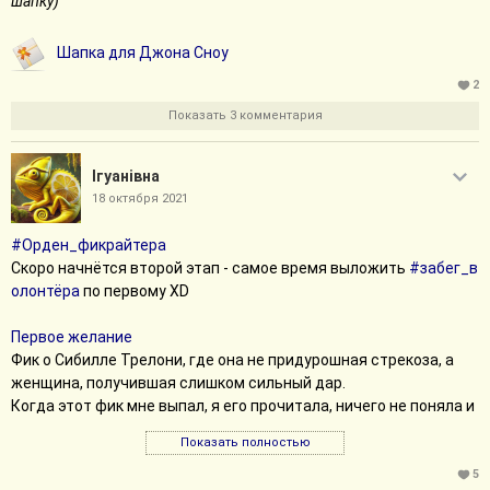
шапку)
Шапка для Джона Сноу
2
Показать 3 комментария
Iгуанiвна
18 октября 2021
#Орден_фикрайтера
Скоро начнётся второй этап - самое время выложить
#забег_в
олонтёра
по первому XD
Первое желание
Фик о Сибилле Трелони, где она не придурошная стрекоза, а
женщина, получившая слишком сильный дар.
Когда этот фик мне выпал, я его прочитала, ничего не поняла и
отложила на потом, и вот "потом" настало. Автор выбрал
Показать полностью
формат большого сплошного абзаца, чтобы передать
мысленный поток... мне всё-таки мысленный поток
5