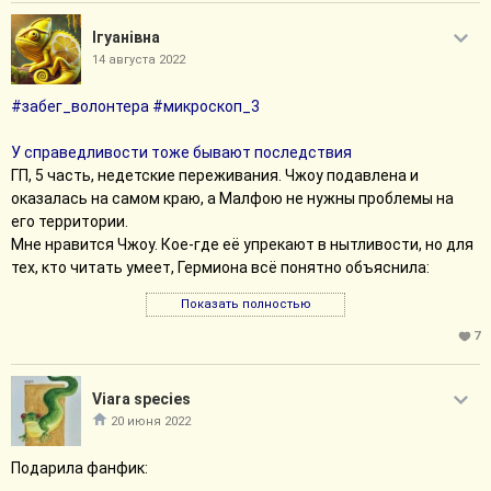
Iгуанiвна
14 августа 2022
#забег_волонтера
#микроскоп_3
У справедливости тоже бывают последствия
ГП, 5 часть, недетские переживания. Чжоу подавлена и
оказалась на самом краю, а Малфою не нужны проблемы на
его территории.
Мне нравится Чжоу. Кое-где её упрекают в нытливости, но для
тех, кто читать умеет, Гермиона всё понятно объяснила:
совсем недавно девушка танцевала с парнем на балу, всё
Показать полностью
было безоблачным и замечательным, и вдруг - парень погиб, на
маму давят на работе, мир катится ко всем дракклам. Автор
7
выбрал версию фильма, где Чжоу стала предательницей, хотя
как по мне - в книжной версии у этого персонажа было не
Viara species
меньше драмы.
20 июня 2022
Драко показался даже слишком душевным; я бы не удивилась,
если бы под его личиной скрывался Невилл под Оборотным
Подарила фанфик:
зельем. Его речь можно было сократить, и лягушка - это точно