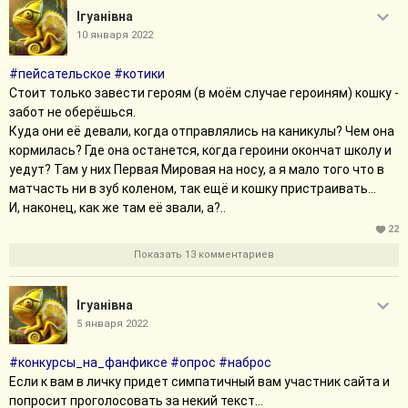
Iгуанiвна
виде моего дедушки дети бросаются убегать, а он им вслед:
подождите, не убегайте, я вам ещё вынесу!..
10 января 2022
Умудрённые читатели, должно быть, уже поняли: в рассказе
#пейсательское
#котики
пришло место драматическому повороту. Так что да. Через
Стоит только завести героям (в моём случае героиням) кошку -
неделю будет год, как дедушки не стало.
забот не оберёшься.
Ну вот, а ещё вишни для меня чётко ассоциируются с фильмом
Куда они её девали, когда отправлялись на каникулы? Чем она
"1917". Он в своё время знатно вытянул меня из противного
кормилась? Где она останется, когда героини окончат школу и
разбитого состояния... наверное, это странно, и наверное,
уедут? Там у них Первая Мировая на носу, а я мало того что в
пришло время пересмотреть, потому что за этот год
матчасть ни в зуб коленом, так ещё и кошку пристраивать...
задолбало уже реветь.
И, наконец, как же там её звали, а?..
Вор вишен
- моё. Спасибо читателям за рекомендации и
голоса, они много для меня значили.
22
Показать 13 комментариев
Свернуть сообщение
Iгуанiвна
5 января 2022
#конкурсы_на_фанфиксе
#опрос
#наброс
Если к вам в личку придет симпатичный вам участник сайта и
попросит проголосовать за некий текст...