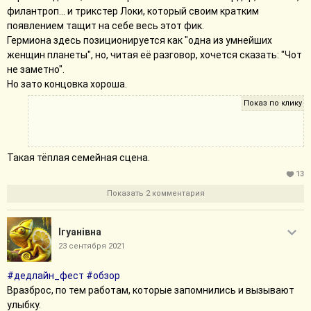
филантроп... и трикстер Локи, который своим кратким
появлением тащит на себе весь этот фик.
Гермиона здесь позиционируется как "одна из умнейших
женщин планеты", но, читая её разговор, хочется сказать: "Чот
не заметно".
Но зато концовка хороша.
Локи лапушка и котик, а Тор - ещё больший
лапушка: "Зачем тебе женское покрывало,
брат?"
Такая тёплая семейная сцена.
13
Показать 2 комментария
Iгуанiвна
23 сентября 2021
#дедлайн_фест
#обзор
Вразброс, по тем работам, которые запомнились и вызывают
улыбку.