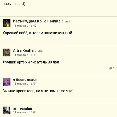
нарываюсь))
ИзУмРуДнАя КоТоФеЯчКа
Онлайн
11 марта в 16:40
Хорошой вайб, в целом положительный.
Altra Realta
Онлайн
11 марта в 16:43
Лучший артер и писатель 90 лвл
1
я бесполезен
11 марта в 16:54
Вы мне нравитесь, но я не помню за что)
ar neamhni
11 марта в 17:04