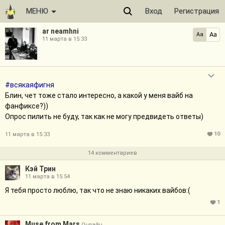
МЕНЮ
Вход
Регистрация
ar neamhni
Aa
Aa
11 марта в 15:33
#всякаяфигня
Блин, чет тоже стало интересно, а какой у меня вайб на
фанфиксе?))
Опрос пилить не буду, так как не могу предвидеть ответы)
10
11 марта в 15:33
14 комментариев
Кэй Трин
11 марта в 15:54
Я тебя просто люблю, так что не знаю никаких вайбов:(
1
Muse from Mars
Онлайн