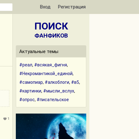
Вход
Регистрация
ПОИСК
ФАНФИКОВ
Актуальные темы
#реал
,
#всякая_фигня
,
#Некромантикой_единой
,
#самопиар
,
#алкоблоги
,
#в5
,
#картинки
,
#мысли_вслух
,
#опрос
,
#писательское
1