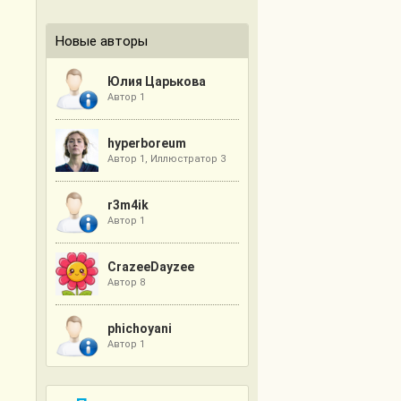
Новые авторы
Юлия Царькова
Автор 1
hyperboreum
Автор 1, Иллюстратор 3
r3m4ik
Автор 1
CrazeeDayzee
Автор 8
phichoyani
Автор 1