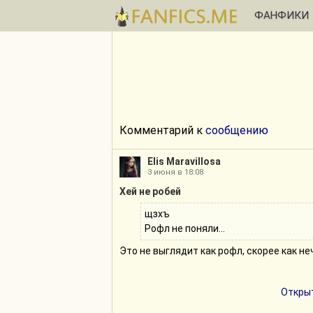
ФАНФИКИ
Комментарий к
сообщению
Elis Maravillosa
3 июня в 18:08
Хей не робей
щзхъ
Рофл не поняли...
Это не выглядит как рофл, скорее как не
Открыт