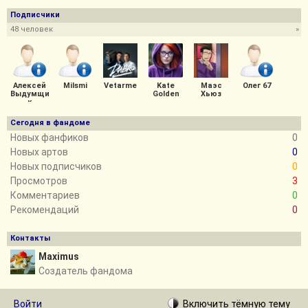
Подписчики
48 человек
»
Алексей
Milsmi
Vetarme
Kate
Маэс
Олег 67
Выдумщи
Golden
Хьюз
к
Сегодня в фандоме
Новых фанфиков
0
Новых артов
0
Новых подписчиков
0
Просмотров
3
Комментариев
0
Рекомендаций
0
Контакты
Maхimus
Создатель фандома
Войти
Включить
тёмную
тему