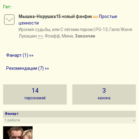
Гет:
Мышка-Норушка15
новый фанфик
Простые
ценности
Ирония судьбы, или С лёгким паром
| PG-13, Галя/Женя
Лукашин
>>
, Флафф, Мини,
Закончен
Фанарт (1) »»
Рекомендации (7) »»
14
3
персонажей
канона
Фанарт
1 работа
»