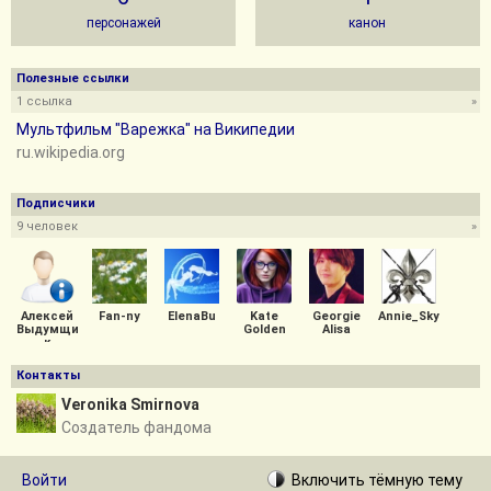
персонажей
канон
Полезные ссылки
1 ссылка
»
Мультфильм "Варежка" на Википедии
ru.wikipedia.org
Подписчики
9 человек
»
Алексей
Fan-ny
ElenaBu
Kate
Georgie
Annie_Sky
Выдумщи
Golden
Alisa
к
Контакты
Veronika Smirnova
Создатель фандома
Войти
Включить
тёмную
тему