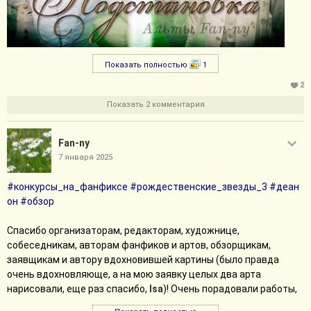
Показать полностью
1
2
Показать 2 комментария
Fan-ny
7 января 2025
#конкурсы_на_фанфиксе
#рождественские_звезды_3
#деан
он
#обзор
Спасибо организаторам, редакторам, художнице,
собеседникам, авторам фанфиков и артов, обзорщикам,
заявщикам и автору вдохновившей картины (было правда
очень вдохновляюще, а на мою заявку целых два арта
нарисовали, еще раз спасибо,
Isa
)! Очень порадовали работы,
в которых и свет есть, и тепло. Поздравляю победителей!