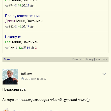
Гет
, Мини, Закончен
674
18
28
1
Боа-путешественник
Джен
, Мини, Закончен
962
40
17
1
Накануне
Гет
, Мини, Закончен
1.6k
52
55
2
Блог
Поиск по блогу
|
Хэштеги
AdLaw
30 июня в 08:57
Подарила арт:
За вдохновенные разговоры об этой чудесной семье))