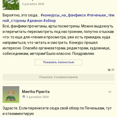
5 декабря 2024
Вероятно, это сюда...
#конкурсы_на_фанфиксе
#печеньки_тём
ной_стороны
#деанон
#обзор
Всё, фанфики прочитаны, арты посмотрены. Можно выдохнуть
и перечитать-пересмотреть под настроение, попутно отыскав
что-то еще для чтения и просмотра, уже есть прикидки, куда
направиться, что читать и смотреть. Конкурс прошел
интересно. Спасибо организаторам, редакторам, художнице,
собеседникам, авторам! Было классно. Поздравляю
победителей!
Показать полностью
Визуального ничего моего на конкурсе не было, фанфиков
25
должно было быть больше, но не успелось, в другой раз,
Показать 5 комментариев
поэтому вот. Это... Барабанная дробь... Помидоры и цветы...
Mentha Piperita
Правильная принцесса
5 декабря 2024
Хотелось такой фанфик, давно хотелось эту вот историю по
Здрасте. Если перенесете сюда свой обзор по Печенькам, тут
фэндому «Шрека» написать. И расширить, и развернуть
и откомментирую
поподробнее, но это уже в фике покрупнее. Было чрезвычайно