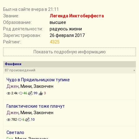
Был на сайте вчера в 21:11
Звание:
Легенда Инктоберфеста
Образование:
высшее
Род деятельности:
радуюсь жизни
Зарегистрирован:
26 февраля 2017
Рейтинг:
4325
Показать подробную информацию
Фанфики
87 произведений
»
Чудо в Прядильницком тупике
Джен
, Мини, Закончен
2.4k
46
99
3
Галактические тоже плачут
Джен
, Мини, Закончен
782
6
10
Светало