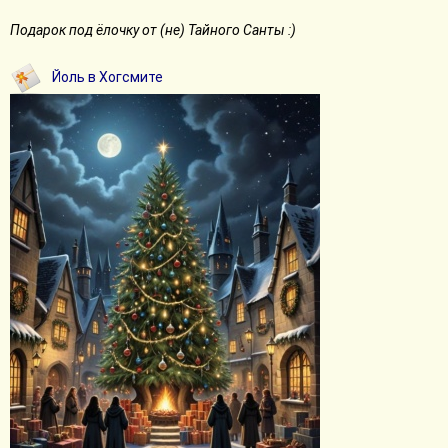
й ночи
Подарок под ёлочку от (не) Тайного Санты :)
Детектив зарубежного типа с классным котом, юмором и
намёком на романтику, рождественская сказка с
Йоль в Хогсмите
дореволюционной атмосферой и волшебная зимняя сказка.
Свернуть сообщение