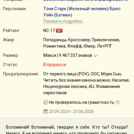
Персонажи:
Тони Старк (Железный человек)/Брюс
Уэйн (Бэтмен)
Показать подробно
Рейтинг:
NC-17
Жанр:
Попаданцы, Кроссовер, Приключения,
Романтика, Флафф, Юмор, ЛитРПГ
Размер:
Макси | 9 467 337 знаков
Статус:
В процессе
Предупреждения:
От первого лица (POV), ООС, Мэри Сью,
Читать без знания канона можно, Насилие,
Нецензурная лексика, AU, Упоминание
наркотиков
Не проверялось на грамотность
20.09.2024 - 23.06.2026
Вспоминай! Вспоминай, твердил я себе. Кто ты? Откуда?
Ничего. Я не вспомнил ничего, что прояснило бы ситуацию.