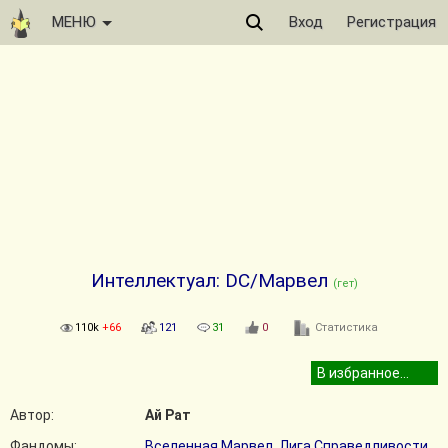
МЕНЮ
Вход
Регистрация
Интеллектуал: DC/Марвел
(гет)
110k
+66
121
31
0
Статистика
Автор:
Ай Рат
Фандомы:
Вселенная Марвел
,
Лига Справедливости