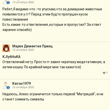
13 октября 2025
Ребят,Я видимо что -то упускаю,что за домашние животные
появляются у гг? Перед этим будто пропущен кусок
повествования
Есть какие-то ответвления ,которые я пропустил? За ответ
заранее спасибо)
Мария Диментия Принц
13 октября 2025
KJIy6HuKA
Ответвлений нету. Просто гг завел черепаху медетативную, а
затем кошку. По крайней мере мне так кажется)
1
Kairan1979
16 октября 2025
Надеюсь, Алекс ограничится только первой "Матрицей", и не
станет снимать сиквелы.