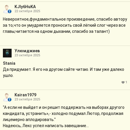
KJIy6HuKA
22 октября 2025
Невероятное,фундаментальное произведение, спасибо автору
за то,что он умудряется проносить свой лёгкий слог через все
главы,читается на одном дыхании, спасибо за талант)
Улюмджиев
23 октября 2025
Stania
Да придумает. Я его на другом сайте читаю. И там уже далеко
ушло.
1
Kairan1979
23 октября 2025
"А если не выйдет и он решит поддержать на выборах другого
кандидата, устранить»,- холодно подумал Лютор, продолжая
лицемерно аплодировать."
Надеюсь, Лекс успел написать завещание...