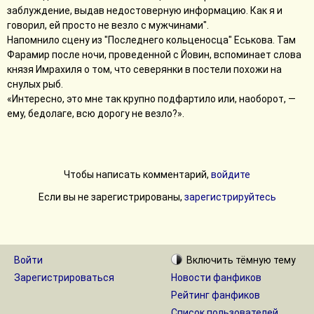
заблуждение, выдав недостоверную информацию. Как я и
говорил, ей просто не везло с мужчинами".
Напомнило сцену из "Последнего кольценосца" Еськова. Там
Фарамир после ночи, проведенной с Йовин, вспоминает слова
князя Имрахиля о том, что северянки в постели похожи на
снулых рыб.
«Интересно, это мне так крупно подфартило или, наоборот, —
ему, бедолаге, всю дорогу не везло?».
Чтобы написать комментарий,
войдите
Если вы не зарегистрированы,
зарегистрируйтесь
Войти
Включить
тёмную
тему
Зарегистрироваться
Новости фанфиков
Рейтинг фанфиков
Список пользователей