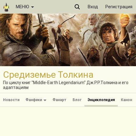
МЕНЮ
Вход
Регистрация
Средиземье Толкина
По циклу книг "Middle-Earth Legendarium" Дж.Р.Р.Толкина и его
адаптациям
Новости
Фанфики
Фанарт
Блог
Энциклопедия
Канон