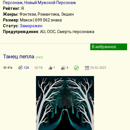
Персонаж
,
Новый Мужской Персонаж
Рейтинг:
R
Жанры:
Фэнтези, Романтика, Экшен
Размер:
Макси | 699 062 знака
Статус:
Заморожен
Предупреждения:
AU, ООС, Смерть персонажа
Танец пепла
(гет)
41k
124
15
1
4
03.02.2023