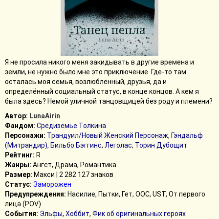
Я не просила никого меня закидывать в другие времена и
земли, не нужно было мне это приключение. Где-то там
осталась моя семья, возлюбленный, друзья, да и
определённый социальный статус, в конце концов. А кем я
была здесь? Немой уличной танцовщицей без роду и племени?
Автор:
LunaAirin
Фандом:
Средиземье Толкина
Персонажи:
Трандуил/Новый Женский Персонаж
,
Гэндальф
(Митрандир)
,
Бильбо Бэггинс
,
Леголас
,
Торин Дубощит
Рейтинг:
R
Жанры:
Ангст, Драма, Романтика
Размер:
Макси | 2 282 127 знаков
Статус:
Заморожен
Предупреждения:
Насилие, Пытки, Гет, ООС, UST, От первого
лица (POV)
События:
Эльфы
,
Хоббит
,
Фик об оригинальных героях