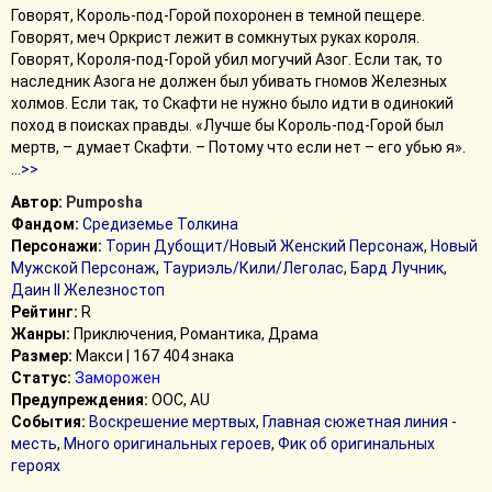
Говорят, Король-под-Горой похоронен в темной пещере.
Говорят, меч Оркрист лежит в сомкнутых руках короля.
Говорят, Короля-под-Горой убил могучий Азог. Если так, то
наследник Азога не должен был убивать гномов Железных
холмов. Если так, то Скафти не нужно было идти в одинокий
поход в поисках правды. «Лучше бы Король-под-Горой был
мертв, – думает Скафти. – Потому что если нет – его убью я».
...
>>
Автор:
Pumposha
Фандом:
Средиземье Толкина
Персонажи:
Торин Дубощит/Новый Женский Персонаж
,
Новый
Мужской Персонаж
,
Тауриэль/Кили/Леголас
,
Бард Лучник
,
Даин II Железностоп
Рейтинг:
R
Жанры:
Приключения, Романтика, Драма
Размер:
Макси | 167 404 знака
Статус:
Заморожен
Предупреждения:
ООС, AU
События:
Воскрешение мертвых
,
Главная сюжетная линия -
месть
,
Много оригинальных героев
,
Фик об оригинальных
героях