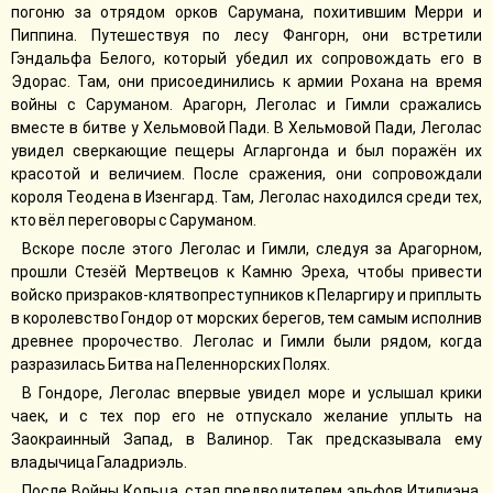
погоню за отрядом орков Сарумана, похитившим Мерри и
Пиппина. Путешествуя по лесу Фангорн, они встретили
Гэндальфа Белого, который убедил их сопровождать его в
Эдорас. Там, они присоединились к армии Рохана на время
войны с Саруманом. Арагорн, Леголас и Гимли сражались
вместе в битве у Хельмовой Пади. В Хельмовой Пади, Леголас
увидел сверкающие пещеры Агларгонда и был поражён их
красотой и величием. После сражения, они сопровождали
короля Теодена в Изенгард. Там, Леголас находился среди тех,
кто вёл переговоры с Саруманом.
Вскоре после этого Леголас и Гимли, следуя за Арагорном,
прошли Стезёй Мертвецов к Камню Эреха, чтобы привести
войско призраков-клятвопреступников к Пеларгиру и приплыть
в королевство Гондор от морских берегов, тем самым исполнив
древнее пророчество. Леголас и Гимли были рядом, когда
разразилась Битва на Пеленнорских Полях.
В Гондоре, Леголас впервые увидел море и услышал крики
чаек, и с тех пор его не отпускало желание уплыть на
Заокраинный Запад, в Валинор. Так предсказывала ему
владычица Галадриэль.
После Войны Кольца, стал предводителем эльфов Итилиэна.