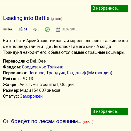
Leading into Battle
(джен)
16k
61
3
08.02.2015
Битва Пяти Армий закончилась, и король эльфов сталкивается
с ее последствиями. Где Леголас? Где его сын? А когда
Трандуил находит его, сбываются самые страшные кошмары.
Переводчик:
Del_Bee
Фандом:
Средиземье Толкина
Персонажи:
Леголас
,
Трандуил
,
Гэндальф (Митрандир)
Рейтинг:
PG-13
Жанры:
Ангст, Hurt/comfort, Общий
Размер:
Миди | 54 607 знаков
Статус:
Заморожен
Он бредёт по лесам осенним...
(слэш)