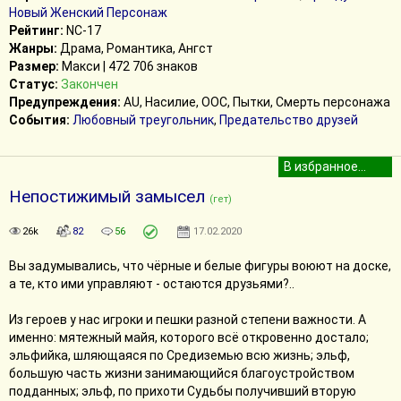
Новый Женский Персонаж
Рейтинг:
NC-17
Жанры:
Драма, Романтика, Ангст
Размер:
Макси | 472 706 знаков
Статус:
Закончен
Предупреждения:
AU, Насилие, ООС, Пытки, Смерть персонажа
События:
Любовный треугольник
,
Предательство друзей
Непостижимый замысел
(гет)
26k
82
56
17.02.2020
Вы задумывались, что чёрные и белые фигуры воюют на доске,
а те, кто ими управляют - остаются друзьями?..
Из героев у нас игроки и пешки разной степени важности. А
именно: мятежный майя, которого всё откровенно достало;
эльфийка, шляющаяся по Средиземью всю жизнь; эльф,
большую часть жизни занимающийся благоустройством
подданных; эльф, по прихоти Судьбы получивший вторую