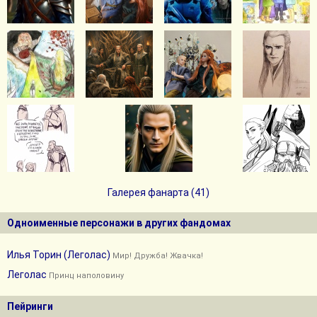
Галерея фанарта (41)
Одноименные персонажи в других фандомах
Илья Торин (Леголас)
Мир! Дружба! Жвачка!
Леголас
Принц наполовину
Пейринги