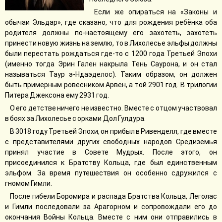
Если же опираться на «Законы и
обычаи Эльдар», где сказано, что для рождения ребёнка оба
родителя должны по-настоящему его захотеть, захотеть
принести новую жизнь на землю, то в Лихолесье эльфы должны
были перестать рождаться где-то с 1200 года Третьей Эпохи
(именно тогда Эрин Гален накрыла Тень Саурона, и он стал
называться Таур э-Ндаэделос). Таким образом, он должен
быть примерным ровесником Арвен, а той 2901 год. В трилогии
Питера Джексона ему 2931 год.
О его детстве ничего не известно. Вместе с отцом участвовал
в боях за Лихолесье с орками Дол Гулдура.
В 3018 году Третьей Эпохи, он прибыл в Ривенделл, где вместе
с представителями других свободных народов Средиземья
принял участие в Совете Мудрых. После этого, он
присоединился к Братству Кольца, где был единственным
эльфом. За время путешествия он особенно сдружился с
гномом Гимли.
После гибели Боромира и распада Братства Кольца, Леголас
и Гимли последовали за Арагорном и сопровождали его до
окончания Войны Кольца. Вместе с ним они отправились в