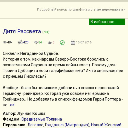
Подробный поиск по фанфикам с этим персонажем »
Дитя Рассвета
(гет)
48k
423
84
3
15.07.2016
Сиквел к Негаданной Судьбе.
История о том, как народы Северо-Востока боролись с
захватчиками Саурона во время войны колец. Почему дочь
Торина Дубощита носит эльфийское имя? И что связывает ее
с принцем Лихолесья?
Вообще - было бы нелишним добавить в список персонажей
Гермиону Грейнджер. Которая уже совсем не Гермиона
Грейнджер... Но добавлять в список фендомов Гарри Поттера -
не
...
>>
Автор:
Лунная Кошка
Фандом:
Средиземье Толкина
Персонажи:
Леголас
,
Гэндальф (Митрандир)
,
Новый Женский