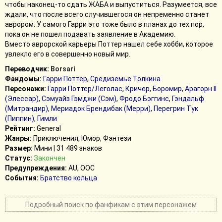
чтобы наконец-то сдать ЖАБА и выпуститься. Разумеется, все
ждали, что после всего случившегося он непременно станет
аврором. У самого Гарри это тоже было в планах до тех пор,
пока он не пошел подавать заявление в Академию.
Вместо аврорской карьеры Поттер нашел себе хобби, которое
увлекло его в совершенно новый мир.
Переводчик:
Borsari
Фандомы:
Гарри Поттер
,
Средиземье Толкина
Персонажи:
Гарри Поттер/Леголас
,
Кричер
,
Боромир
,
Арагорн II
(Элессар)
,
Сэмуайз Гэмджи (Сэм)
,
Фродо Бэггинс
,
Гэндальф
(Митрандир)
,
Мериадок Брендибак (Мерри)
,
Перегрин Тук
(Пиппин)
,
Гимли
Рейтинг:
General
Жанры:
Приключения, Юмор, Фэнтези
Размер:
Мини | 31 489 знаков
Статус:
Закончен
Предупреждения:
AU, ООС
События:
Братство кольца
Подробный поиск по фанфикам с этим персонажем