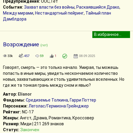
Предупреждения:
ООС, Гет
События:
Захват власти без войны
,
Раскаявшийся Драко
,
Между мирами
,
Нестандартный пейринг
,
Тайный план
Дамблдора
Возрождение
(гет)
33k
457
59
1
08.09.2025
Говорят, смерть — это только начало. Умирая, ты можешь
попасть в иные миры, увидеть нескончаемое количество
новых, захватывающих и столь удивительных вселенных. Но
где же та тонкая грань между сном и явью?
Автор:
Elianor
Фандомы:
Средиземье Толкина
,
Гарри Поттер
Персонажи:
Леголас/Гермиона Грейнджер
Рейтинг:
NC-17
Жанры:
Ангст, Драма, Романтика, Кроссовер
Размер:
Миди | 211 269 знаков
Статус:
Закончен