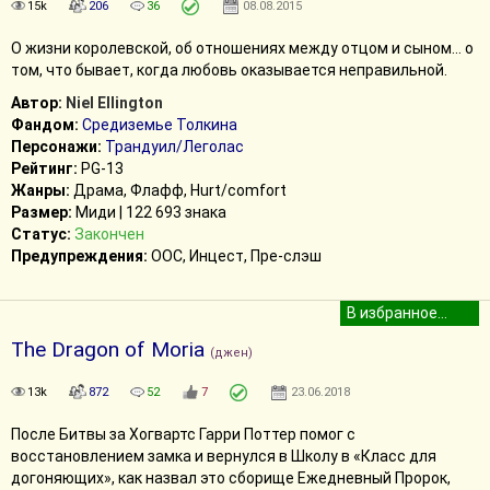
15k
206
36
08.08.2015
О жизни королевской, об отношениях между отцом и сыном… о
том, что бывает, когда любовь оказывается неправильной.
Автор:
Niel Ellington
Фандом:
Средиземье Толкина
Персонажи:
Трандуил/Леголас
Рейтинг:
PG-13
Жанры:
Драма, Флафф, Hurt/comfort
Размер:
Миди | 122 693 знака
Статус:
Закончен
Предупреждения:
ООС, Инцест, Пре-слэш
The Dragon of Moria
(джен)
13k
872
52
7
23.06.2018
После Битвы за Хогвартс Гарри Поттер помог с
восстановлением замка и вернулся в Школу в «Класс для
догоняющих», как назвал это сборище Ежедневный Пророк,