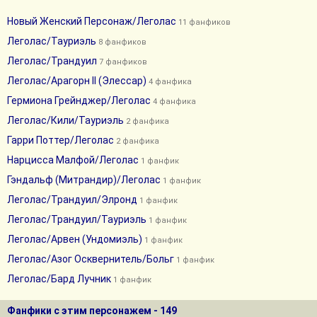
Новый Женский Персонаж/Леголас
11 фанфиков
Леголас/Тауриэль
8 фанфиков
Леголас/Трандуил
7 фанфиков
Леголас/Арагорн II (Элессар)
4 фанфика
Гермиона Грейнджер/Леголас
4 фанфика
Леголас/Кили/Тауриэль
2 фанфика
Гарри Поттер/Леголас
2 фанфика
Нарцисса Малфой/Леголас
1 фанфик
Гэндальф (Митрандир)/Леголас
1 фанфик
Леголас/Трандуил/Элронд
1 фанфик
Леголас/Трандуил/Тауриэль
1 фанфик
Леголас/Арвен (Ундомиэль)
1 фанфик
Леголас/Азог Осквернитель/Больг
1 фанфик
Леголас/Бард Лучник
1 фанфик
Фанфики с этим персонажем - 149