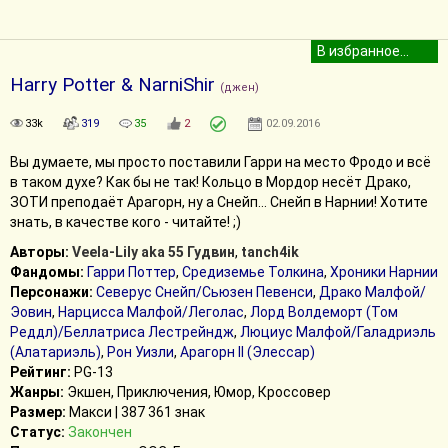
Harry Potter & NarniShir
(джен)
33k
319
35
2
02.09.2016
Вы думаете, мы просто поставили Гарри на место Фродо и всё
в таком духе? Как бы не так! Кольцо в Мордор несёт Драко,
ЗОТИ преподаёт Арагорн, ну а Снейп... Снейп в Нарнии! Хотите
знать, в качестве кого - читайте! ;)
Авторы:
Veela-Lily aka 55 Гудвин
,
tanch4ik
Фандомы:
Гарри Поттер
,
Средиземье Толкина
,
Хроники Нарнии
Персонажи:
Северус Снейп/Сьюзен Певенси
,
Драко Малфой/
Эовин
,
Нарцисса Малфой/Леголас
,
Лорд Волдеморт (Том
Реддл)/Беллатриса Лестрейндж
,
Люциус Малфой/Галадриэль
(Алатариэль)
,
Рон Уизли
,
Арагорн II (Элессар)
Рейтинг:
PG-13
Жанры:
Экшен, Приключения, Юмор, Кроссовер
Размер:
Макси | 387 361 знак
Статус:
Закончен