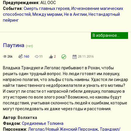
Предупреждения:
AU, ООС
События:
Смерть главных героев
,
Исчезновение магических
способностей
,
Между мирами
,
Не в Англии
,
Нестандартный
пейринг
Паутина
(гет)
26k
160
11
2
28.11.2016
Владыка Трандуил и Леголас прибывают в Рохан, чтобы
решить один трудный вопрос. Но люди готовят им ловушку,
напрасно полагая, что эльфы столь наивны. Удастся ли синдар
найти таинственного недоброжелателя и узнать его мотивы?
И смогут ли спасти от напрасной гибели девушку, попавшую в
эту историю по воле злого рока? Возможно, но каковы будут
последствия, учитывая склонность людей к ошибкам, которые
могут преследовать их даже через годы и расстояния.
Автор:
Волхитка
Фандом:
Средиземье Толкина
Персонажи:
Леголас/Новый Женский Персонаж
,
Трандуил/