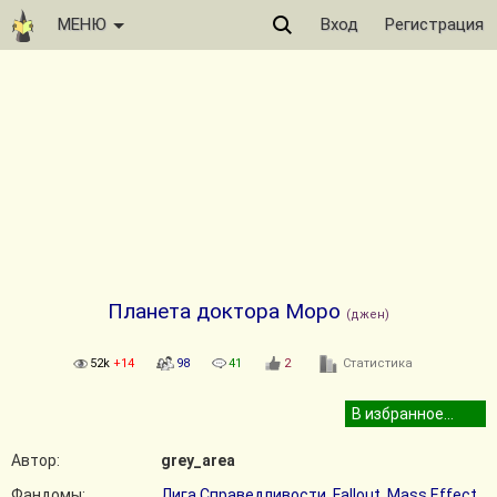
МЕНЮ
Вход
Регистрация
Планета доктора Моро
(джен)
52k
+14
98
41
2
Статистика
Автор:
grey_area
Фандомы:
Лига Справедливости
,
Fallout
,
Mass Effect
,