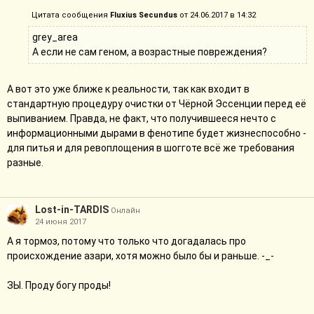
Цитата сообщения
Fluxius Secundus
от 24.06.2017 в 14:32
grey_area
А если не сам геном, а возрастные повреждения?
А вот это уже ближе к реальности, так как входит в
стандартную процедуру очистки от Чёрной Эссенции перед её
выпиванием. Правда, не факт, что получившееся нечто с
информационными дырами в фенотипе будет жизнеспособно -
для питья и для ревоплощения в шогготе всё же требования
разные.
Lost-in-TARDIS
Онлайн
24 июня 2017
А я тормоз, потому что только что догадалась про
происхождение азари, хотя можно было бы и раньше. -_-
ЗЫ. Проду богу проды!