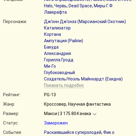
Halo
,
Червь
,
Dead Space
,
Миры Г. Ф.
Лавкрафта
Персонажи:
Дж’онн Дж’онзз (Марсианский Охотник)
Катализатор
Кортана
Ампутация (Райли)
Бакуда
Александрия
Горилла Гродд
Ми-Го
Глубоководный
Создатель/Ноэль Майнхардт (Ехидна)
Показать подробно
Рейтинг:
PG-13
Жанр:
Кроссовер, Научная фантастика
Размер:
Макси | 3 175 804 знака
Статус:
Заморожен
События:
Раскаявшийся суперзлодей
,
Фик о