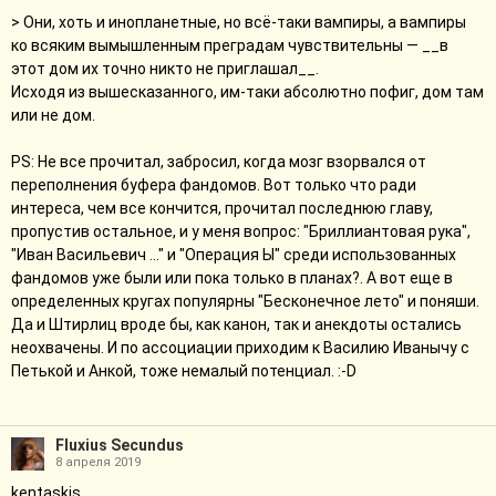
> Они, хоть и инопланетные, но всё-таки вампиры, а вампиры
ко всяким вымышленным преградам чувствительны — __в
этот дом их точно никто не приглашал__.
Исходя из вышесказанного, им-таки абсолютно пофиг, дом там
или не дом.
PS: Не все прочитал, забросил, когда мозг взорвался от
переполнения буфера фандомов. Вот только что ради
интереса, чем все кончится, прочитал последнюю главу,
пропустив остальное, и у меня вопрос: "Бриллиантовая рука",
"Иван Васильевич ..." и "Операция Ы" среди использованных
фандомов уже были или пока только в планах?. А вот еще в
определенных кругах популярны "Бесконечное лето" и поняши.
Да и Штирлиц вроде бы, как канон, так и анекдоты остались
неохвачены. И по ассоциации приходим к Василию Иванычу с
Петькой и Анкой, тоже немалый потенциал. :-D
Fluxius Secundus
8 апреля 2019
kentaskis