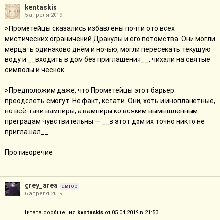
kentaskis
5 апреля 2019
>Прометейцы оказались избавлены почти ото всех
мистических ограничений Дракулы и его потомства. Они могли
мерцать одинаково днём и ночью, могли пересекать текущую
воду и __входить в дом без приглашения__, чихали на святые
символы и чеснок.
>Предположим даже, что Прометейцы этот барьер
преодолеть смогут. Не факт, кстати. Они, хоть и инопланетные,
но всё-таки вампиры, а вампиры ко всяким вымышленным
преградам чувствительны — __в этот дом их точно никто не
приглашал__.
Противоречие
grey_area
автор
6 апреля 2019
Цитата сообщения
kentaskis
от 05.04.2019 в 21:53