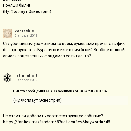
Поняши были!
(Ну, Фоллаут Эквестрия)
kentaskis
8 апреля 2019
С глубочайшим уважением ко всем, сумевшим прочитать фик
без пропусков - а Буратино и иже с ним были? Вообще полный
список зацепленных фандомов есть где-то?
rational_sith
8 апреля 2019
Цитата сообщения
Fluxius Secundus
от 08.04.2019 в 03:26
(Ну, Фоллаут Эквестрия)
Не стоит ли добавить соответствующее событие?
https://fanfics.me/fandom58?action=fics&keyword=548