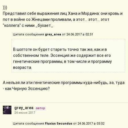
)))
Представил себе выражения лиц Хана и Мордина: они кровь и
пот в войне со Жнецами проливали, а этот... этот... этот
"коллега" с ними _бухает_
Цитата сообщения
grey_area
от 24.06.2017 в 02:51
В шогготе он будет стареть точно так же, как и в
собственном теле. Эссенция же содержит все его
генетические программы, в том числе и программу
возраста.
А нельзя ли эти генетические программы куда-нибудь, ээ, туда
- как Черную Эссенцию?
grey_area
автор
24 июня 2017
Цитата сообщения
Fluxius Secundus
от 24.06.2017 в 03:02