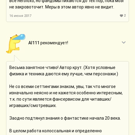
все неплохо, но фандомы пихаются до тех пор, пока мозг
не закровоточит. Меры в этом автор явно не видит.
2
16 июня 2017
Al111
рекомендует!
Весьма занятное чтиво! Автор крут. (Хотя условные
физика и техника даются ему лучше, чем персонажи.)
Не со всеми сеттингами знаком, увы, так что многое
изначально неясно и не кажется особенно интересным,
т.к. по сути является фансервисом для читавших/
игравших/смотревших.
Заодно подтянул знания о фантастике начала 20 века.
В целом работа колоссальная и определенно