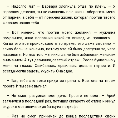
— Надолго ли? — Варвара хлопнула отца по плечу. — Я
взрослая девочка, ты не сможешь всю жизнь оберегать меня
от парней, а себя — от прежней жизни, которая против твоего
желания нашла тебя.
— Вот именно, что против моего желания, — мужчина
помрачнел, явно вспомнив какой-то эпизод из прошлого. —
Когда это все происходило в то время, это даже льстило —
злило больше, конечно, потому что ей было доступно то, чего
лишился я. Но льстило — я никогда не был избалован женским
вниманием. А тут девчонка, светлый страж... Росла буквально у
меня на глазах. Ошибалась, ершилась, делала глупости. И
всегда могла задеть, укусить. Она одна.
— Пап, тебе это тоже придется принять. Все, она на твоем
пороге. И ты ее не выгнал.
— Не смог, разумная моя дочь. Просто не смог, — Арей
затянулся в последний раз, потушил сигарету об отлив и кинул
окурок в металлическую банку из-под кофе.
— Раз не смог, принимай до конца последствия своих