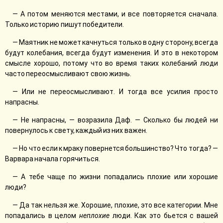
— А потом меняются местами, и все повторяется сначала.
Только историю пишут победители.
— Маятник не может качнуться только в одну сторону, всегда
будут колебания, всегда будут изменения. И это в некотором
смысле хорошо, потому что во время таких колебаний люди
часто переосмысливают свою жизнь.
— Или не переосмысливают. И тогда все усилия просто
напрасны.
— Не напрасны, — возразила Даф. — Сколько бы людей ни
повернулось к свету, каждый из них важен.
— Но что если к мраку повернется большинство? Что тогда? —
Варвара начала горячиться.
— А тебе чаще по жизни попадались плохие или хорошие
люди?
— Да так нельзя же. Хорошие, плохие, это все категории. Мне
попадались в целом
неплохие
люди. Как это бьется с вашей