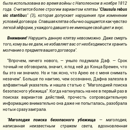
была использована во время войны с Наполеоном в ноябре 1812
года. Считается более строгим вариантом клятвы "
Сlausula rebus
sic stantibu
s" (3), которая допускает нарушения при изменении
условий договора. Спавшая клятва обычно ощущается как чувство
легкой эйфории, у каждого давшего ее имеющее свой цвет и вкус.
Внимание!
Нарушить данную клятву невозможно. Даже смерть
того, кому вы ее дали, не избавляет вас от необходимости хранить
молчание о предмете вашего договора".
"Впрочем, ничего нового, — уныло подумала Даф. — Срок
точный не обговорила, значит, я под ней до Конца Времен, что
бы это ни значило. Но и так ясно, что Арею ее с меня снимать
незачем". Больше по наитию, чем осознанно, Дафна залезла в
алфавитный указатель и нашла статью с "Маголодией поиска
безопасного убежища". Когда наткнулась на нее в первый раз в
поисках вариантов действий, прочесть сопроводительную
информацию внимательно она даже не попыталась, разобрала
ноты и сразу заиграла.
"
Маголодия поиска безопасного убежища
— маголодия,
написанная неизвестным стражем света, вдохновленная