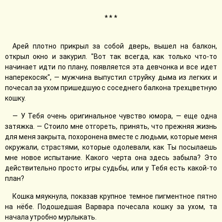
* * *
Арей плотно прикрыл за собой дверь, вышел на балкон,
открыл окно и закурил. "Вот так всегда, как только что-то
начинает идти по плану, появляется эта девчонка и все идет
наперекосяк", — мужчина выпустил струйку дыма из легких и
почесал за ухом пришедшую с соседнего балкона трехцветную
кошку.
— У Тебя очень оригинальное чувство юмора, — еще одна
затяжка. — Стоило мне отгореть, принять, что прежняя жизнь
для меня закрыта, похоронена вместе с людьми, которые меня
окружали, страстями, которые одолевали, как Ты посылаешь
мне новое испытание. Какого черта она здесь забыла? Это
действительно просто игры судьбы, или у Тебя есть какой-то
план?
Кошка мяукнула, показав крупное темное пигментное пятно
на нёбе. Подошедшая Варвара почесала кошку за ухом, та
начала утробно мурлыкать.