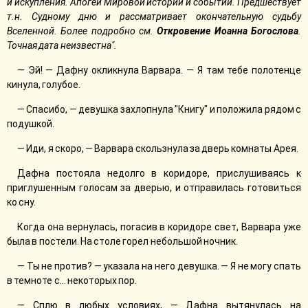
и искупления. Апогей Мировой истории и событий. Предшествует
т.н. Судному дню и рассматривает окончательную судьбу
Вселенной. Более подробно см.
Откровение Иоанна Богослова
.
Точная дата неизвестна".
— Эй! — Дафну окликнула Варвара. — Я там тебе полотенце
кинула, голубое.
— Спасибо, — девушка захлопнула "Книгу" и положила рядом с
подушкой.
— Иди, я скоро, — Варвара скользнула за дверь комнаты Арея.
Дафна постояла недолго в коридоре, прислушиваясь к
приглушенным голосам за дверью, и отправилась готовиться
ко сну.
Когда она вернулась, погасив в коридоре свет, Варвара уже
была в постели. На столе горел небольшой ночник.
— Ты не против? — указала на него девушка. — Я не могу спать
в темноте с… некоторых пор.
— Сплю в любых условиях, — Дафна вытянулась на