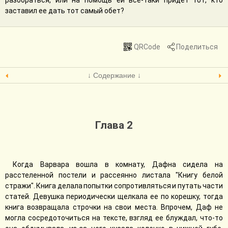
разобраться, или на помощь ей все-таки придет тот, кто
заставил ее дать тот самый обет?
QRCode
Поделиться
↓ Содержание ↓
Глава 2
Когда Варвара вошла в комнату, Дафна сидела на
расстеленной постели и рассеянно листала "Книгу белой
стражи". Книга делала попытки сопротивляться и путать части
статей. Девушка периодически щелкала ее по корешку, тогда
книга возвращала строчки на свои места. Впрочем, Даф не
могла сосредоточиться на тексте, взгляд ее блуждал, что-то