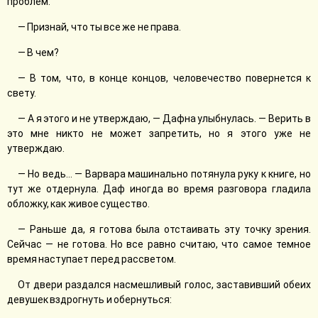
проблем.
— Признай, что ты все же не права.
— В чем?
— В том, что, в конце концов, человечество повернется к
свету.
— А я этого и не утверждаю, — Дафна улыбнулась. — Верить в
это мне никто не может запретить, но я этого уже не
утверждаю.
— Но ведь… — Варвара машинально потянула руку к книге, но
тут же отдернула. Даф иногда во время разговора гладила
обложку, как живое существо.
— Раньше да, я готова была отстаивать эту точку зрения.
Сейчас — не готова. Но все равно считаю, что самое темное
время наступает перед рассветом.
От двери раздался насмешливый голос, заставивший обеих
девушек вздрогнуть и обернуться: