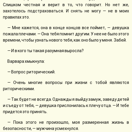
Слишком честная и верит в то, что говорит. Но нет же,
захотелось подстраховаться. И снять не могу — не в моих
правилах это.
— Мне кажется, она в конце концов все поймет, — девушка
пожала плечами. — Она тебя помнит другим. У нее не было этого
времени, чтобы узнать нового тебя, как оно было у меня. Забей.
— И в кого ты такая разумная выросла?
Варвара хмыкнула:
— Вопрос риторический.
— Очень многие вопросы при жизни с тобой являются
риторическими.
— Так будет не всегда. Однажды я выйду замуж, заведу детей
и съеду от тебя, — девушка прислонилась к плечу отца. — И тебе
придется это принять.
— Пока этого не произошло, моя размеренная жизнь в
безопасности, — мужчина усмехнулся.