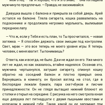
— Мой отец — ты. И хорошо, что я это знаю, — она погладила
мужчину по предплечью. — Правда, не засиживайся.
Девушка вышла с балкона и прикрыла за собой дверь. Арей
остался на балконе. Тлела сигарета, кошка развалилась на
подоконнике и продолжала негромко мурлыкать, вылизывая
переднюю лапу.
— Что ж, если у Тебя и есть план, то Ты просчитался, — новая
затяжка. — Я способен держать свои эмоции под контролем.
Свет, мрак — это все теперь не моего уровня игры. Я теперь
человек, с меня хватит. Ты понимаешь?
Ответа, как и всегда, не было. Да и не ждал он его. Уже много
лет не ждал, но как оказалось, втайне надеялся. Осознав это,
мужчина чертыхнулся, затушил сигарету, спихнул кошку
обратно на соседний балкон и плотно прикрыл окна.
Вернувшись в комнату, он бросил взгляд на стол, где в
беспорядке лежали бумаги, пара скетчбуков и писчие
принадлежности. Он не глядя вытащил нижний блокнот из
стопки и открыл на середине. С рисунка на него смотрела юная
еще девушка лет пятнадцати с двумя пышными хвостами и
колечком в нижней губе. Такая, какой он ее запомнил при