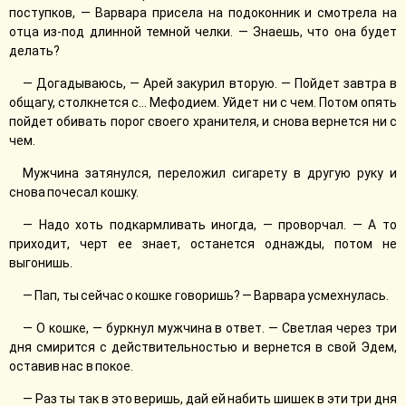
поступков, — Варвара присела на подоконник и смотрела на
отца из-под длинной темной челки. — Знаешь, что она будет
делать?
— Догадываюсь, — Арей закурил вторую. — Пойдет завтра в
общагу, столкнется с… Мефодием. Уйдет ни с чем. Потом опять
пойдет обивать порог своего хранителя, и снова вернется ни с
чем.
Мужчина затянулся, переложил сигарету в другую руку и
снова почесал кошку.
— Надо хоть подкармливать иногда, — проворчал. — А то
приходит, черт ее знает, останется однажды, потом не
выгонишь.
— Пап, ты сейчас о кошке говоришь? — Варвара усмехнулась.
— О кошке, — буркнул мужчина в ответ. — Светлая через три
дня смирится с действительностью и вернется в свой Эдем,
оставив нас в покое.
— Раз ты так в это веришь, дай ей набить шишек в эти три дня