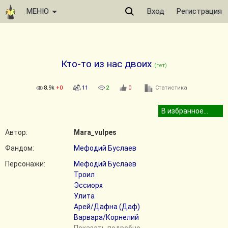
МЕНЮ
Вход
Регистрация
Кто-то из нас двоих
(гет)
8.9k
+0
11
2
0
Статистика
Автор:
Mara_vulpes
Фандом:
Мефодий Буслаев
Персонажи:
Мефодий Буслаев
Троил
Эссиорх
Улита
Арей/Дафна (Даф)
Варвара/Корнелий