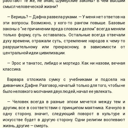
работают те же, не знаю, Шумерские законы? В чем высший
смысл человеческой жизни?
— Веришь? — Дафна развела руками. — У меня нет ответов на
эти вопросы. Возможно, у кого-то рангом повыше. Базовые
законы о "не причинении вреда словом и делом" всегда меняли
только форму, суть оставалась. Остальные всегда отвечали
духу времени, отражали суть, стремление народов к чему-то
разрушительному или прекрасному, в зависимости от
центральной идеи цивилизации.
— Эрос и танатос, либидо и мортидо. Как ни назови, вечная
классика.
Варвара отложила сумку с учебниками и подсела на
диванчик к Дафне. Разговор, начатый только для того, чтобы не
было неловкого молчания двух людей, начал ее увлекать.
— Человек всегда в разные эпохи мечется между тем и
другим, все в соответствии с принципом маятника. Качнуло в
одну сторону, значит, следующий поворот в культуре и
искусстве будет в другую сторону. Одни религии воспевают
жизнь, другие — смерть.