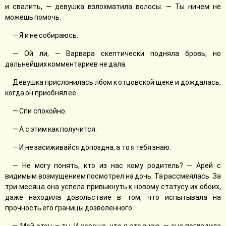
и свалить, — девушка взлохматила волосы. — Ты ничем не
можешь помочь.
— Я и не собираюсь.
— Ой ли, — Варвара скептически подняла бровь, но
дальнейших комментариев не дала.
Девушка прислонилась лбом к отцовской щеке и дождалась,
когда он приобнял ее.
— Спи спокойно.
— А с этим как получится.
— И не засиживайся допоздна, а то я тебя знаю.
— Не могу понять, кто из нас кому родитель? — Арей с
видимым возмущением посмотрел на дочь. Та рассмеялась. За
три месяца она успела привыкнуть к новому статусу их обоих,
даже находила довольствие в том, что испытывала на
прочность его границы дозволенного.