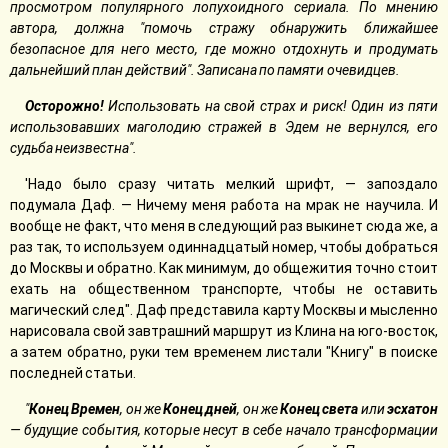
просмотром популярного лопухоидного сериала. По мнению
автора, должна "помочь стражу обнаружить ближайшее
безопасное для него место, где можно отдохнуть и продумать
дальнейший план действий". Записана по памяти очевидцев.
Осторожно!
Использовать на свой страх и риск! Один из пяти
использовавших маголодию стражей в Эдем не вернулся, его
судьба неизвестна".
'Надо было сразу читать мелкий шрифт, — запоздало
подумала Даф. — Ничему меня работа на мрак не научила. И
вообще не факт, что меня в следующий раз выкинет сюда же, а
раз так, то используем одиннадцатый номер, чтобы добраться
до Москвы и обратно. Как минимум, до общежития точно стоит
ехать на общественном транспорте, чтобы не оставить
магический след". Даф представила карту Москвы и мысленно
нарисовала свой завтрашний маршрут из Клина на юго-восток,
а затем обратно, руки тем временем листали "Книгу" в поиске
последней статьи.
"
Конец Времен
, он же
Конец дней
, он же
Конец света
или
эсхатон
— будущие события, которые несут в себе начало трансформации