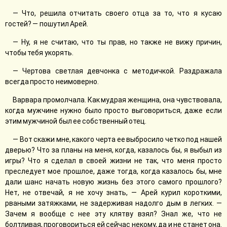
— Что, решила отчитать своего отца за то, что я кусаю
гостей? — пошутил Арей.
— Ну, я не считаю, что ты прав, но также не вижу причин,
чтобы тебя укорять.
— Чертова светлая девчонка с методичкой. Раздражала
всегда просто неимоверно.
Варвара промолчала. Как мудрая женщина, она чувствовала,
когда мужчине нужно было просто выговориться, даже если
этим мужчиной был ее собственный отец.
— Вот скажи мне, какого черта ее выбросило четко под нашей
дверью? Что за планы на меня, когда, казалось бы, я выбыл из
игры? Что я сделал в своей жизни не так, что меня просто
преследует мое прошлое, даже тогда, когда казалось бы, мне
дали шанс начать новую жизнь без этого самого прошлого?
Нет, не отвечай, я не хочу знать, — Арей курил короткими,
рваными затяжками, не задерживая надолго дым в легких. —
Зачем я вообще с нее эту клятву взял? Знал же, что не
болтливая, проговориться ей сейчас некому, да и не станет она.