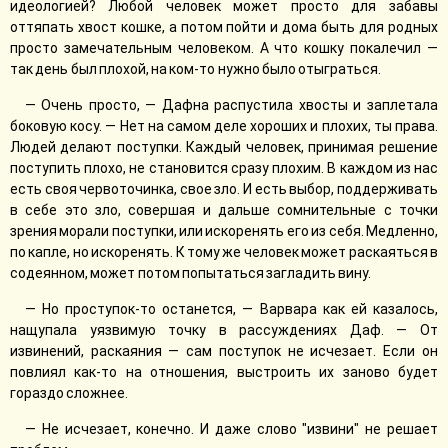
идеологией? Любой человек может просто для забавы
оттяпать хвост кошке, а потом пойти и дома быть для родных
просто замечательным человеком. А что кошку покалечил —
так день был плохой, на ком-то нужно было отыграться.
— Очень просто, — Дафна распустила хвосты и заплетала
боковую косу. — Нет на самом деле хороших и плохих, ты права.
Людей делают поступки. Каждый человек, принимая решение
поступить плохо, не становится сразу плохим. В каждом из нас
есть своя червоточинка, свое зло. И есть выбор, поддерживать
в себе это зло, совершая и дальше сомнительные с точки
зрения морали поступки, или искоренять его из себя. Медленно,
по капле, но искоренять. К тому же человек может раскаяться в
содеянном, может потом попытаться загладить вину.
— Но проступок-то останется, — Варвара как ей казалось,
нащупала уязвимую точку в рассуждениях Даф. — От
извинений, раскаяния — сам поступок не исчезает. Если он
повлиял как-то на отношения, выстроить их заново будет
гораздо сложнее.
— Не исчезает, конечно. И даже слово "извини" не решает