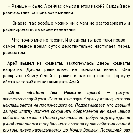
— Раньше — было. А сейчас смысл в этом какой? Каждый все
равно останется при своем мнении.
— Знаете, так вообще можно ни о чем не разговаривать и
рафинироваться в своем неведении.
— Что точно мне не грозит. И в одном ты все-таки права —
самое темное время суток действительно наступает перед
рассветом.
Арей вышел из комнаты, захлопнулась дверь комнаты
напротив. Дафна решительно не понимала ничего. Она
раскрыла «Книгу белой стражи» и наконец нашла формулу
обета, который ее заставил дать Арей.
«
Altum silentium
(
см. Римское право
) — ритуал,
запечатывающий уста. Клятва, имеющая форму ритуала, которая
накладывается на произнесшего ее. Подразумевает, что давший
данную клятву должен сохранить оберегаемое ей даже ценой
собственной жизни. После произнесения требует подтверждения
руной покорности и вербального оговора срока действия данной
клятвы, иначе накладывается до Конца Времен. Последний раз