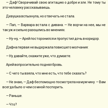
— Даф! Сворачивай свою агитацию о добре и зле. Не тому ты
это человеку рассказываешь.
Девушка вспыхнула, но отвечать не стала.
— Пап, — Варвара встала с дивана. — Не ворчи на нее, мы не
так уж и сильно разошлись во мнениях.
— Ну-ну, — Арей посторонился и пропустил дочь в коридор.
Дафна первая не выдержала повисшего молчания:
— Ну давайте, скажите уже, что думаете.
Арей вопросительно поднял бровь.
— С чего ты взяла, что мне есть, что тебе сказать?
— Не знаю, — Даф беспомощно посмотрела на мужчину. — Вам
всегда было о чем со мной поспорить.
— Раньше.
— Что?