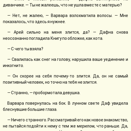
диванчике. — Ты не жалеешь, что не ушла вместе с матерью?
— Нет, не жалею, — Варвара взлохматила волосы. — Мне
показалось, что здесь я нужнее.
— Арей сильно на меня злится, да? — Дафна снова
неосознанно погладила Книгу по обложке, как кота.
— С чего ты взяла?
— Свалилась как снег на голову, нарушила ваше уединение и
инкогнито.
— Он скорее на себя почему-то злится. Да, он не самый
позитивный человек, но точно на тебя не злится.
— Странно, — пробормотала девушка.
Варвара повернулась на бок. В лунном свете Даф увидела
блеснувшие большие глаза.
— Ничего странного. Рассматривай его как новое знакомство,
не пытайся подойти к нему с тем же мерилом, что раньше. Да,