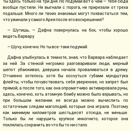
ты здесь только на три дня. Но подумай вот о чем — тебя сюда
вообще пустили. Не выгнали с порога, не прирезали от греха
подальше. Много ли твоих знакомых могут похвастаться тем,
что ужинали у самого Арея после его воскрешения?
— Шутишь, — Дафна повернулась на бок, чтобы хорошо
видеть Варвару.
— Шучу, конечно. Но ты все-таки подумай.
Дафна улыбнулась в темноте, зная, что Варвара наблюдает
за ней. За стенкой негромко разговаривали люди, мерный
шепот убаюкивал, девушка начала проваливаться в дрему.
Отчаянно хотелось хотя бы коснуться губами мундштука
флейты, чтобы почувствовать себя увереннее, но запрет был
прямой, а после того, как она опрометчиво активировала руны,
здесь, конечно, хоть атомную бомбу можно было взрывать, но
при большом желании ее всегда можно вычислить по
остаточным следам маголодий, которые она играла. Поэтому
как минимум километров шестьдесят отсюда, не меньше.
Только бы не нарушить хрупкое инкогнито, которое она
поклялась сохранить во что бы то ни стало.