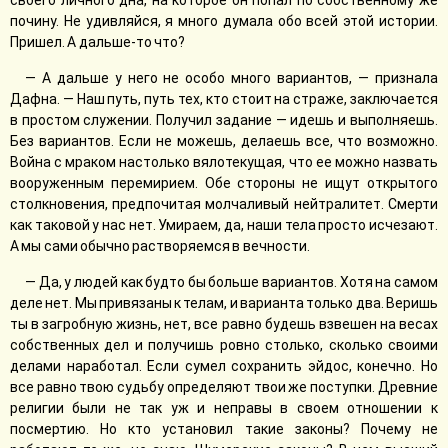
своего личного дна, на которое он попал по собственному же
почину. Не удивляйся, я много думала обо всей этой истории.
Пришел. А дальше-то что?
— А дальше у него не особо много вариантов, — признала
Дафна. — Наш путь, путь тех, кто стоит на страже, заключается
в простом служении. Получил задание — идешь и выполняешь.
Без вариантов. Если не можешь, делаешь все, что возможно.
Война с мраком настолько вялотекущая, что ее можно назвать
вооруженным перемирием. Обе стороны не ищут открытого
столкновения, предпочитая молчаливый нейтралитет. Смерти
как таковой у нас нет. Умираем, да, наши тела просто исчезают.
А мы сами обычно растворяемся в вечности.
— Да, у людей как будто бы больше вариантов. Хотя на самом
деле нет. Мы привязаны к телам, и варианта только два. Веришь
ты в загробную жизнь, нет, все равно будешь взвешен на весах
собственных дел и получишь ровно столько, сколько своими
делами наработал. Если сумел сохранить эйдос, конечно. Но
все равно твою судьбу определяют твои же поступки. Древние
религии были не так уж и неправы в своем отношении к
посмертию. Но кто установил такие законы? Почему не