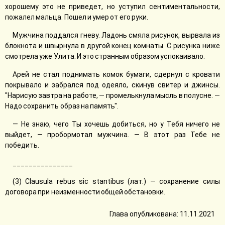
хорошему это не приведет, но уступил сентиментальности,
пожалел мальца. Пошел и умер от его руки.
Мужчина поддался гневу. Ладонь смяла рисунок, вырвала из
блокнота и швырнула в другой конец комнаты. С рисунка ниже
смотрела уже Улита. И это странным образом успокаивало.
Арей не стал поднимать комок бумаги, сдернул с кровати
покрывало и забрался под одеяло, скинув свитер и джинсы.
"Нарисую завтра на работе, — промелькнула мысль в полусне. —
Надо сохранить образ на память".
— Не знаю, чего Ты хочешь добиться, но у Тебя ничего не
выйдет, — пробормотал мужчина. — В этот раз Тебе не
победить.
_______________
(3) Clausula rebus sic stantibus (лат.) — сохранение силы
договора при неизменности общей обстановки.
Глава опубликована: 11.11.2021