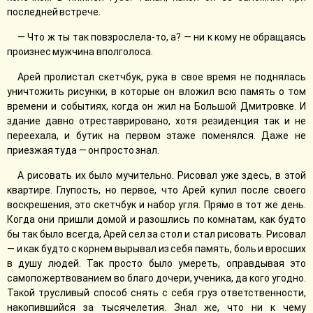
последней встрече.
— Что ж ты так повзрослела-то, а? — ни к кому не обращаясь
произнес мужчина вполголоса.
Арей пролистал скетчбук, рука в свое время не поднялась
уничтожить рисунки, в которые он вложил всю память о том
времени и событиях, когда он жил на Большой Дмитровке. И
здание давно отреставрировано, хотя резиденция так и не
переехала, и бутик на первом этаже поменялся. Даже не
приезжая туда — он просто знал.
А рисовать их было мучительно. Рисовал уже здесь, в этой
квартире. Глупость, но первое, что Арей купил после своего
воскрешения, это скетчбук и набор угля. Прямо в тот же день.
Когда они пришли домой и разошлись по комнатам, как будто
бы так было всегда, Арей сел за стол и стал рисовать. Рисовал
— и как будто с корнем вырывал из себя память, боль и вросших
в душу людей. Так просто было умереть, оправдывая это
самопожертвованием во благо дочери, ученика, да кого угодно.
Такой трусливый способ снять с себя груз ответственности,
накопившийся за тысячелетия. Знал же, что ни к чему