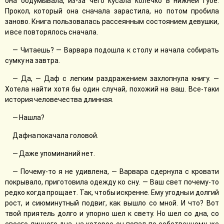
она обдумывала, из-за чего кусала колечко в нижней губе.
Прокол, который она сначала зарастила, но потом пробила
заново. Книга пользовалась рассеянным состоянием девушки,
и все повторялось сначала.
— Читаешь? — Варвара подошла к столу и начала собирать
сумку на завтра.
— Да, — Даф с легким раздражением захлопнула книгу. —
Хотела найти хотя бы один случай, похожий на ваш. Все-таки
история человечества длинная.
— Нашла?
Дафна покачала головой.
— Даже упоминаний нет.
— Почему-то я не удивлена, — Варвара сдернула с кровати
покрывало, приготовила одежду ко сну. — Ваш свет почему-то
редко когда прощает. Так, чтобы искренне. Ему угодны и долгий
рост, и сиюминутный подвиг, как вышло со мной. И что? Вот
твой приятель долго и упорно шел к свету. Но шел со дна, со