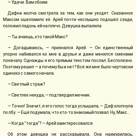
— Удачи. Вам обоим.
Дафна молча смотрела за тем, как они уходят. Сказанное
Максом ошеломило её. Арей почти неслышно подошёл сзади,
положил ладонь ей на плечо. Девушка выпалила:
— Ты знаешь, кто такой Макс?
— Догадываюсь, — признался Арей. — Он единственный
упорно набивался ко мне в друзья и даже менялся сменами
поначалу. Однажды я его прямым текстом послал. Бесполезно.
Поэтому решил — а почему бы и нет? Всё же мне было чертовски
одиноко с самого начала.
— Светлый страж?
— Светлее некуда, — подтвердил мечник.
— Точно! Значит, я его голос тогда услышала, — Даф хлопнула
по лбу. — Ещё подумала, что кто-то знакомый позвал. Ну, Макс...
— Когда "тогда"? — Арей заинтересовался.
Об этом девушка не рассказывала. Она нахмурилась,