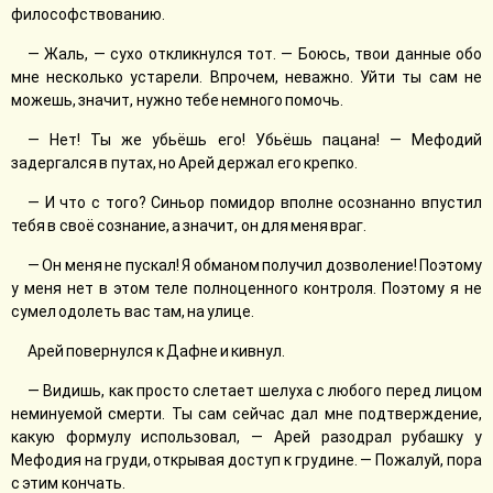
философствованию.
— Жаль, — сухо откликнулся тот. — Боюсь, твои данные обо
мне несколько устарели. Впрочем, неважно. Уйти ты сам не
можешь, значит, нужно тебе немного помочь.
— Нет! Ты же убьёшь его! Убьёшь пацана! — Мефодий
задергался в путах, но Арей держал его крепко.
— И что с того? Синьор помидор вполне осознанно впустил
тебя в своё сознание, а значит, он для меня враг.
— Он меня не пускал! Я обманом получил дозволение! Поэтому
у меня нет в этом теле полноценного контроля. Поэтому я не
сумел одолеть вас там, на улице.
Арей повернулся к Дафне и кивнул.
— Видишь, как просто слетает шелуха с любого перед лицом
неминуемой смерти. Ты сам сейчас дал мне подтверждение,
какую формулу использовал, — Арей разодрал рубашку у
Мефодия на груди, открывая доступ к грудине. — Пожалуй, пора
с этим кончать.