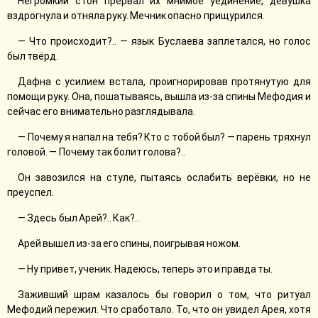
Негромкий стон прервал их мнимое уединение, девушка
вздрогнула и отняла руку. Мечник опасно прищурился.
— Что происходит?.. — язык Буслаева заплетался, но голос
был твёрд.
Дафна с усилием встала, проигнорировав протянутую для
помощи руку. Она, пошатываясь, вышла из-за спины Мефодия и
сейчас его внимательно разглядывала.
— Почему я напал на тебя? Кто с тобой был? — парень тряхнул
головой. — Почему так болит голова?..
Он завозился на стуле, пытаясь ослабить верёвки, но не
преуспел.
— Здесь был Арей?.. Как?..
Арей вышел из-за его спины, поигрывая ножом.
— Ну привет, ученик. Надеюсь, теперь это и правда ты.
Заживший шрам казалось бы говорил о том, что ритуал
Мефодий пережил. Что сработало. То, что он увидел Арея, хотя