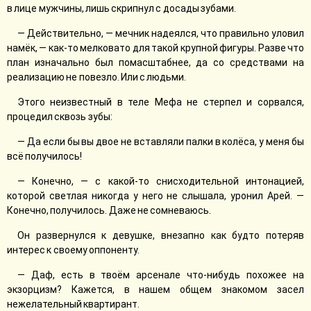
в лице мужчины, лишь скрипнул с досады зубами.
— Действительно, — мечник надеялся, что правильно уловил
намёк, — как-то мелковато для такой крупной фигуры. Разве что
план изначально был помасштабнее, да со средствами на
реализацию не повезло. Или с людьми.
Этого неизвестный в теле Мефа не стерпел и сорвался,
процедил сквозь зубы:
— Да если бы вы двое не вставляли палки в колёса, у меня бы
всё получилось!
— Конечно, — с какой-то снисходительной интонацией,
которой светлая никогда у него не слышала, уронил Арей. —
Конечно, получилось. Даже не сомневаюсь.
Он развернулся к девушке, внезапно как будто потеряв
интерес к своему оппоненту.
— Даф, есть в твоём арсенале что-нибудь похожее на
экзорцизм? Кажется, в нашем общем знакомом засел
нежелательный квартирант.