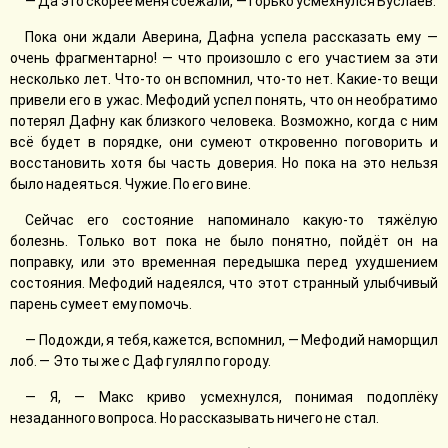
— Да это скорее меня сбежали, — горько усмехнулся Буслаев.
Пока они ждали Аверина, Дафна успела рассказать ему —
очень фрагментарно! — что произошло с его участием за эти
несколько лет. Что-то он вспомнил, что-то нет. Какие-то вещи
привели его в ужас. Мефодий успел понять, что он необратимо
потерял Дафну как близкого человека. Возможно, когда с ним
всё будет в порядке, они сумеют откровенно поговорить и
восстановить хотя бы часть доверия. Но пока на это нельзя
было надеяться. Чужие. По его вине.
Сейчас его состояние напоминало какую-то тяжёлую
болезнь. Только вот пока не было понятно, пойдёт он на
поправку, или это временная передышка перед ухудшением
состояния. Мефодий надеялся, что этот странный улыбчивый
парень сумеет ему помочь.
— Подожди, я тебя, кажется, вспомнил, — Мефодий наморщил
лоб. — Это ты же с Даф гулял по городу.
— Я, — Макс криво усмехнулся, понимая подоплёку
незаданного вопроса. Но рассказывать ничего не стал.