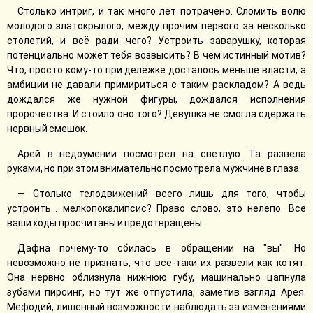
Столько интриг, и так много лет потрачено. Сломить волю
молодого златокрылого, между прочим первого за несколько
столетий, и всё ради чего? Устроить заварушку, которая
потенциально может тебя возвысить? В чем истинный мотив?
Что, просто кому-то при делëжке досталось меньше власти, а
амбиции не давали примириться с таким раскладом? А ведь
дождался же нужной фигуры, дождался исполнения
пророчества. И стоило оно того? Девушка не смогла сдержать
нервный смешок.
Арей в недоумении посмотрел на светлую. Та развела
руками, но при этом внимательно посмотрела мужчине в глаза.
— Столько телодвижений всего лишь для того, чтобы
устроить... мелкопокалипсис? Право слово, это нелепо. Все
ваши ходы просчитаны и предотвращены.
Дафна почему-то сбилась в обращении на "вы". Но
невозможно не признать, что все-таки их развели как котят.
Она нервно облизнула нижнюю губу, машинально цапнула
зубами пирсинг, но тут же отпустила, заметив взгляд Арея.
Мефодий, лишённый возможности наблюдать за изменениями