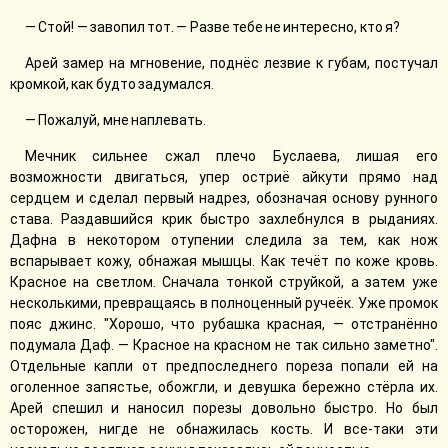
— Стой! — завопил тот. — Разве тебе не интересно, кто я?
Арей замер на мгновение, поднёс лезвие к губам, постучал
кромкой, как будто задумался.
— Пожалуй, мне наплевать.
Мечник сильнее сжал плечо Буслаева, лишая его
возможности двигаться, упер остриё айкути прямо над
сердцем и сделал первый надрез, обозначая основу рунного
става. Раздавшийся крик быстро захлебнулся в рыданиях.
Дафна в некотором отупении следила за тем, как нож
вспарывает кожу, обнажая мышцы. Как течёт по коже кровь.
Красное на светлом. Сначала тонкой струйкой, а затем уже
несколькими, превращаясь в полноценный ручеёк. Уже промок
пояс джинс. "Хорошо, что рубашка красная, — отстранённо
подумала Даф. — Красное на красном не так сильно заметно".
Отдельные капли от предпоследнего пореза попали ей на
оголенное запястье, обожгли, и девушка бережно стёрла их.
Арей спешил и наносил порезы довольно быстро. Но был
осторожен, нигде не обнажилась кость. И все-таки эти