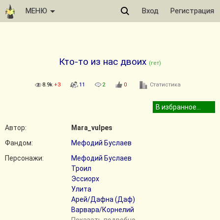
МЕНЮ
Вход
Регистрация
Кто-то из нас двоих
(гет)
8.9k
+3
11
2
0
Статистика
Автор:
Mara_vulpes
Фандом:
Мефодий Буслаев
Персонажи:
Мефодий Буслаев
Троил
Эссиорх
Улита
Арей/Дафна (Даф)
Варвара/Корнелий