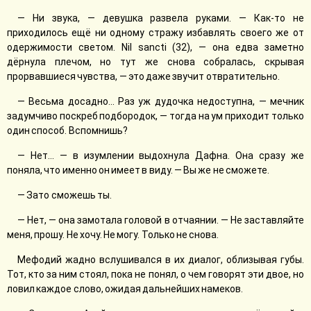
— Ни звука, — девушка развела руками. — Как-то не
приходилось ещё ни одному стражу избавлять своего же от
одержимости светом. Nil sancti (32), — она едва заметно
дёрнула плечом, но тут же снова собралась, скрывая
прорвавшиеся чувства, — это даже звучит отвратительно.
— Весьма досадно... Раз уж дудочка недоступна, — мечник
задумчиво поскреб подбородок, — тогда на ум приходит только
один способ. Вспомнишь?
— Нет... — в изумлении выдохнула Дафна. Она сразу же
поняла, что именно он имеет в виду. — Вы же не сможете.
— Зато сможешь ты.
— Нет, — она замотала головой в отчаянии. — Не заставляйте
меня, прошу. Не хочу. Не могу. Только не снова.
Мефодий жадно вслушивался в их диалог, облизывая губы.
Тот, кто за ним стоял, пока не понял, о чем говорят эти двое, но
ловил каждое слово, ожидая дальнейших намеков.