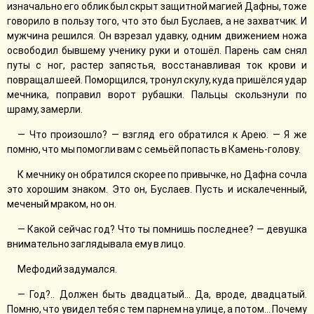
изначально его облик был скрыт защитной магией Дафны, тоже
говорило в пользу того, что это был Буслаев, а не захватчик. И
мужчина решился. Он взрезал удавку, одним движением ножа
освободил бывшему ученику руки и отошёл. Парень сам снял
путы с ног, растер запястья, восстанавливая ток крови и
повращал шеей. Поморщился, тронул скулу, куда пришёлся удар
мечника, поправил ворот рубашки. Пальцы скользнули по
шраму, замерли.
— Что произошло? — взгляд его обратился к Арею. — Я же
помню, что мы помогли вам с семьёй попасть в Камень-голову.
К мечнику он обратился скорее по привычке, но Дафна сочла
это хорошим знаком. Это он, Буслаев. Пусть и искалеченный,
меченый мраком, но он.
— Какой сейчас год? Что ты помнишь последнее? — девушка
внимательно заглядывала ему в лицо.
Мефодий задумался.
— Год?.. Должен быть двадцатый... Да, вроде, двадцатый.
Помню, что увидел тебя с тем парнем на улице, а потом... Почему