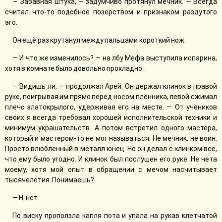
— Забавная штука, — задумчиво протянул мечник. — Всегда
считал что-то подобное позерством и признаком раздутого
эго.
Он ещё раз крутанул между пальцами короткий нож.
— И что же изменилось? — на лбу Мефа выступила испарина,
хотя в комнате было довольно прохладно.
— Видишь ли, — продолжал Арей. Он держал клинок в правой
руке, поигрывая им прямо перед носом пленника, левой сжимал
плечо златокрылого, удерживая его на месте. — От учеников
своих я всегда требовал хорошей исполнительской техники и
минимум украшательств. А потом встретил одного мастера,
который и мастером-то не мог называться. Не мечник, не воин.
Просто влюблённый в металл юнец. Но он делал с клинком всё,
что ему было угодно. И клинок был послушен его руке. Не чета
моему, хотя мой опыт в обращении с мечом насчитывает
тысячелетия. Понимаешь?
— Н-нет.
По виску проползла капля пота и упала на рукав клетчатой