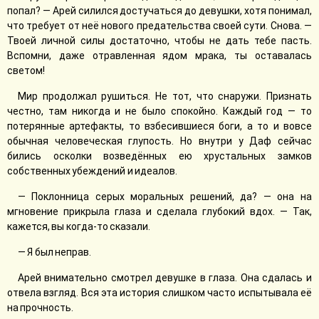
попал? — Арей силился достучаться до девушки, хотя понимал,
что требует от неё нового предательства своей сути. Снова. —
Твоей личной силы достаточно, чтобы не дать тебе пасть.
Вспомни, даже отравленная ядом мрака, ты оставалась
светом!
Мир продолжал рушиться. Не тот, что снаружи. Признать
честно, там никогда и не было спокойно. Каждый год — то
потерянные артефакты, то взбесившиеся боги, а то и вовсе
обычная человеческая глупость. Но внутри у Даф сейчас
бились осколки возведённых ею хрустальных замков
собственных убеждений и идеалов.
— Поклонница серых моральных решений, да? — она на
мгновение прикрыла глаза и сделала глубокий вдох. — Так,
кажется, вы когда-то сказали.
— Я был неправ.
Арей внимательно смотрел девушке в глаза. Она сдалась и
отвела взгляд. Вся эта история слишком часто испытывала её
на прочность.