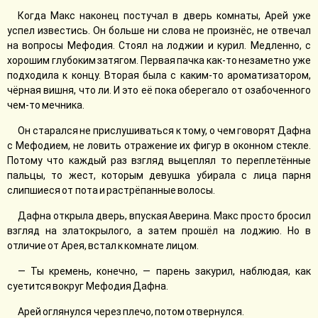
Когда Макс наконец постучал в дверь комнаты, Арей уже
успел известись. Он больше ни слова не произнёс, не отвечал
на вопросы Мефодия. Стоял на лоджии и курил. Медленно, с
хорошим глубоким затягом. Первая пачка как-то незаметно уже
подходила к концу. Вторая была с каким-то ароматизатором,
чёрная вишня, что ли. И это её пока оберегало от озабоченного
чем-то мечника.
Он старался не прислушиваться к тому, о чем говорят Дафна
с Мефодием, не ловить отражение их фигур в оконном стекле.
Потому что каждый раз взгляд выцеплял то переплетённые
пальцы, то жест, которым девушка убирала с лица парня
слипшиеся от пота и растрёпанные волосы.
Дафна открыла дверь, впуская Аверина. Макс просто бросил
взгляд на златокрылого, а затем прошёл на лоджию. Но в
отличие от Арея, встал к комнате лицом.
— Ты кремень, конечно, — парень закурил, наблюдая, как
суетится вокруг Мефодия Дафна.
Арей оглянулся через плечо, потом отвернулся.