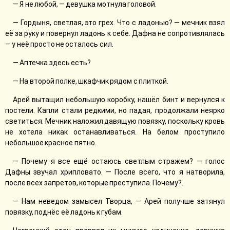
— Я не любой, — девушка мотнула головой.
— Гордыня, светлая, это грех. Что с ладонью? — мечник взял
её за руку и повернул ладонь к себе. Дафна не сопротивлялась
— у неё просто не осталось сил.
— Аптечка здесь есть?
— На второй полке, шкафчик рядом с плиткой.
Арей вытащил небольшую коробку, нашёл бинт и вернулся к
постели. Капли стали редкими, но падая, продолжали неярко
светиться. Мечник наложил давящую повязку, поскольку кровь
не хотела никак останавливаться. На белом проступило
небольшое красное пятно.
— Почему я все ещё остаюсь светлым стражем? — голос
Дафны звучал хрипловато. — После всего, что я натворила,
после всех запретов, которые преступила. Почему?..
— Нам неведом замысел Творца, — Арей получше затянул
повязку, поднёс её ладонь к губам.