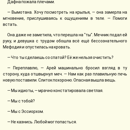
Дафна пожала плечами.
— Вымотана. Хочу посмотреть на крылья, — она замерла на
мгновение, прислушиваясь к ощущениям в теле. — Помоги
встать.
Она даже не заметила, что перешла на "ты". Мечник подал ей
руку, и девушка с трудом обошла всё ещё бессознательного
Мефодия и опустилась на кровать.
— Что ты сделаешь со спатой? Её же нельзя очистить?
— Переплавлю, — Арей машинально бросил взгляд в ту
сторону, куда отшвырнул меч. — Нам как раз плавильную печь
новую поставили. Слиток похороню. Опасная вышла вещь.
— Мы идиоты, — мрачно констатировала светлая.
— Мы с тобой?
— Мы с Эссиорхом.
— Не казнись. Любой мог попасться.