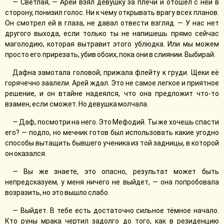
— Светлая, — Арей взял девушку за плечи и отошёл с ней в
сторону, понизил голос. Ни к чему открывать врагу всех планов.
Он смотрел ей в глаза, не давал отвести взгляд. — У нас нет
другого выхода, если только ты не напишешь прямо сейчас
маголодию, которая вытравит этого ублюдка. Или мы можем
просто его прирезать, убив обоих, пока они в слиянии. Выбирай.
Дафна замотала головой, прижала флейту к груди. Щеки её
горячечно заалели. Арей ждал. Это не самое легкое и приятное
решение, и он втайне надеялся, что она предложит что-то
взамен, если сможет. Но девушка молчала.
— Даф, посмотри на него. Это Мефодий. Ты же хочешь спасти
его? — подло, но мечник готов был использовать какие угодно
способы вытащить бывшего ученика из той задницы, в которой
он оказался.
— Вы же знаете, это опасно, результат может быть
непредсказуем, у меня ничего не выйдет, — она попробовала
возразить, но это вышло слабо.
— Выйдет. В тебе есть достаточно сильное тёмное начало.
Кто руны мрака чертил задолго до того, как в резиденцию