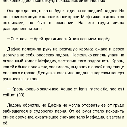
несколько десятков секунд показались ей вечностью.
Она дождалась, пока не будет сделан последний надрез. На
пол с липким звуком капали капли крови. Меф тяжело дышал со
всхлипами, но был в сознании. На его груди зияла
развороченная рана.
— Светлая... — Арей протягивал ей нож лезвием вперёд.
Дафна положила руку на режущую кромку, сжала и резко
дёрнула на себя, рассекая ладонь. Несколько капель упали на
оголённый живот Мефодия, заставив того вздрогнуть. Кровь,
как ей и было положено, светилась, выдавая в своей владелице
светлого стража. Девушка наложила ладонь с порезом поверх
рунического става.
— Кровь кровью заклинаю. Aquae et ignis interdictio, hoc est
exillum! (33)
Ладонь обожгло, но Дафна не могла оторвать её от груди
забившегося в судорогах парня. От её руки стало исходить
синее свечение, охватившее сначала тело Мефодия, а затем и
её.