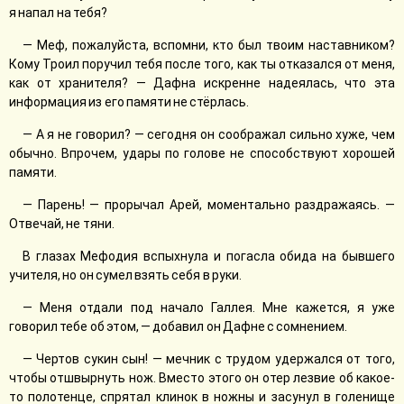
я напал на тебя?
— Меф, пожалуйста, вспомни, кто был твоим наставником?
Кому Троил поручил тебя после того, как ты отказался от меня,
как от хранителя? — Дафна искренне надеялась, что эта
информация из его памяти не стёрлась.
— А я не говорил? — сегодня он соображал сильно хуже, чем
обычно. Впрочем, удары по голове не способствуют хорошей
памяти.
— Парень! — прорычал Арей, моментально раздражаясь. —
Отвечай, не тяни.
В глазах Мефодия вспыхнула и погасла обида на бывшего
учителя, но он сумел взять себя в руки.
— Меня отдали под начало Галлея. Мне кажется, я уже
говорил тебе об этом, — добавил он Дафне с сомнением.
— Чертов сукин сын! — мечник с трудом удержался от того,
чтобы отшвырнуть нож. Вместо этого он отер лезвие об какое-
то полотенце, спрятал клинок в ножны и засунул в голенище