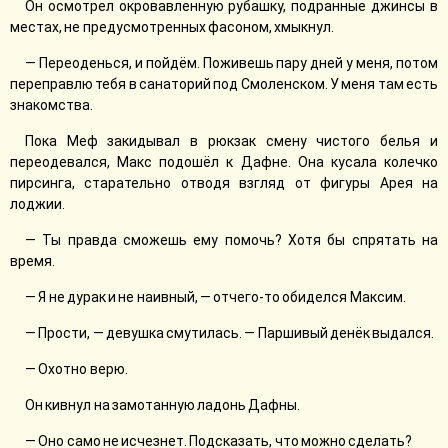
Он осмотрел окровавленную рубашку, подранные джинсы в
местах, не предусмотренных фасоном, хмыкнул.
— Переоденься, и пойдём. Поживешь пару дней у меня, потом
переправлю тебя в санаторий под Смоленском. У меня там есть
знакомства.
Пока Меф закидывал в рюкзак смену чистого белья и
переодевался, Макс подошёл к Дафне. Она кусала колечко
пирсинга, старательно отводя взгляд от фигуры Арея на
лоджии.
— Ты правда сможешь ему помочь? Хотя бы спрятать на
время.
— Я не дурак и не наивный, — отчего-то обиделся Максим.
— Прости, — девушка смутилась. — Паршивый денёк выдался.
— Охотно верю.
Он кивнул на замотанную ладонь Дафны.
— Оно само не исчезнет. Подсказать, что можно сделать?