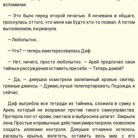
вспоминая.
— Это было перед второй печатью. Я ночевала в общаге,
проснулась оттого, что меня как будто кто-то позвал. А потом
вы позвонили, я и рванула.
— Любопытно...
— Что? — теперь заинтересовалась Даф.
— Нет, ничего, просто любопытно. — Арей предпочёл свои
тайны и рассуждения оставить при себе. — Теперь домой?
— Да, — девушка осмотрела заляпанный кровью свитер,
грязные джинсы. — Думаю, лучше телепортировать. Подожди, я
сейчас.
Даф выгребла все тетради из тайника, сложила в сумку к
Арею, который не возражал против такого самоуправства.
Протерла пол от крови, смотала и выбросила шпагат. Закрыла
окна. Простые и привычные действия умиротворяли, позволяли
создать иллюзию контроля. Девушке отчаянно хотелось
раскрыть крылья, взлететь, оставить весь мир с его