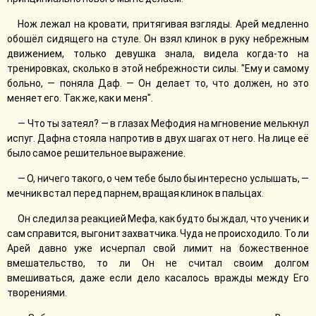
Нож лежал на кровати, притягивая взгляды. Арей медленно
обошёл сидящего на стуле. Он взял клинок в руку небрежным
движением, только девушка знала, видела когда-то на
тренировках, сколько в этой небрежности силы. "Ему и самому
больно, — поняла Даф. — Он делает то, что должен, но это
меняет его. Так же, как и меня".
— Что ты затеял? — в глазах Мефодия на мгновение мелькнул
испуг. Дафна стояла напротив в двух шагах от него. На лице её
было самое решительное выражение.
— О, ничего такого, о чем тебе было бы интересно услышать, —
мечник встал перед парнем, вращая клинок в пальцах.
Он следил за реакцией Мефа, как будто бы ждал, что ученик и
сам справится, выгонит захватчика. Чуда не происходило. То ли
Арей давно уже исчерпал свой лимит на божественное
вмешательство, то ли Он не считал своим долгом
вмешиваться, даже если дело касалось вражды между Его
творениями.