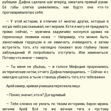
рубашки. Дафна сделала шаг вперёд, закатала правый рукав.
Её губы слегка шевелились, как будто она что-то
проговаривала про себя.
— У этой истории, в отличие от многих других, которые я
когда-либо рассказывал, нет морали. Хотя я могу её придумать
прямо сейчас, — мужчина задумчиво коснулся шрама на
переносице лезвием ножа. — Например, что можно быть
заносчивым гордецом и не замечать очевидного, а затем
встретить того, кто наглядно покажет всю глубину твоих
заблуждений. И попробовать отступить. Или измениться.
Потому что иначе — смерть.
— Ты меня не убьёшь, — в голосе Мефодия прорезались
истерические нотки, отчего Дафна поморщилась. — Сейчас я с
ним одно целое, а ты не станешь убивать того, кто тебе важен.
Арей замер, кривая усмешка пересекла лицо.
— Понял, значит, кто я? Догадливый.
— Тебя сложно не узнать по твоим историям, барон мрака,
мечник Арей. Всë та же вечная тяга к пустому