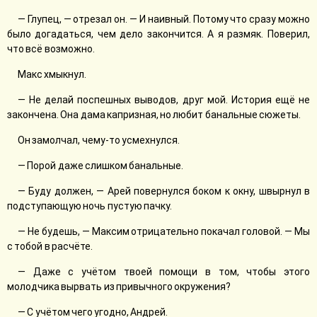
— Глупец, — отрезал он. — И наивный. Потому что сразу можно
было догадаться, чем дело закончится. А я размяк. Поверил,
что всё возможно.
Макс хмыкнул.
— Не делай поспешных выводов, друг мой. История ещё не
закончена. Она дама капризная, но любит банальные сюжеты.
Он замолчал, чему-то усмехнулся.
— Порой даже слишком банальные.
— Буду должен, — Арей повернулся боком к окну, швырнул в
подступающую ночь пустую пачку.
— Не будешь, — Максим отрицательно покачал головой. — Мы
с тобой в расчёте.
— Даже с учётом твоей помощи в том, чтобы этого
молодчика вырвать из привычного окружения?
— С учётом чего угодно, Андрей.