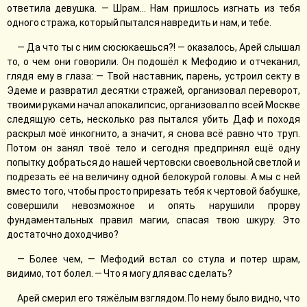
ответила девушка. — Шрам... Нам пришлось изгнать из тебя
одного стража, который пытался навредить и нам, и тебе.
— Да что ты с ним сюсюкаешься?! — оказалось, Арей слышал
то, о чем они говорили. Он подошёл к Мефодию и отчеканил,
глядя ему в глаза: — Твой наставник, парень, устроил секту в
Эдеме и развратил десятки стражей, организовал переворот,
твоими руками начал апокалипсис, организовал по всей Москве
следящую сеть, несколько раз пытался убить Даф и походя
раскрыл моё инкогнито, а значит, я снова всё равно что труп.
Потом он занял твоё тело и сегодня предпринял ещё одну
попытку добраться до нашей чертовски своевольной светлой и
подрезать её на величину одной белокурой головы. А мы с ней
вместо того, чтобы просто прирезать тебя к чертовой бабушке,
совершили невозможное и опять нарушили прорву
фундаментальных правил магии, спасая твою шкуру. Это
достаточно доходчиво?
— Более чем, — Мефодий встал со стула и потер шрам,
видимо, тот болел. — Что я могу для вас сделать?
Арей смерил его тяжёлым взглядом. По нему было видно, что