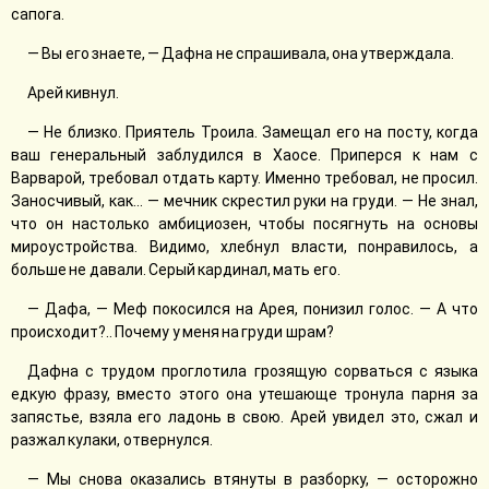
сапога.
— Вы его знаете, — Дафна не спрашивала, она утверждала.
Арей кивнул.
— Не близко. Приятель Троила. Замещал его на посту, когда
ваш генеральный заблудился в Хаосе. Приперся к нам с
Варварой, требовал отдать карту. Именно требовал, не просил.
Заносчивый, как... — мечник скрестил руки на груди. — Не знал,
что он настолько амбициозен, чтобы посягнуть на основы
мироустройства. Видимо, хлебнул власти, понравилось, а
больше не давали. Серый кардинал, мать его.
— Дафа, — Меф покосился на Арея, понизил голос. — А что
происходит?.. Почему у меня на груди шрам?
Дафна с трудом проглотила грозящую сорваться с языка
едкую фразу, вместо этого она утешающе тронула парня за
запястье, взяла его ладонь в свою. Арей увидел это, сжал и
разжал кулаки, отвернулся.
— Мы снова оказались втянуты в разборку, — осторожно