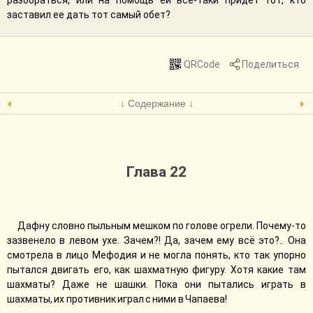
разобраться, или на помощь ей все-таки придет тот, кто
заставил ее дать тот самый обет?
QRCode
Поделиться
↓ Содержание ↓
Глава 22
Дафну словно пыльным мешком по голове огрели. Почему-то
зазвенело в левом ухе. Зачем?! Да, зачем ему всё это?.. Она
смотрела в лицо Мефодия и не могла понять, кто так упорно
пытался двигать его, как шахматную фигуру. Хотя какие там
шахматы? Даже не шашки. Пока они пытались играть в
шахматы, их противник играл с ними в Чапаева!