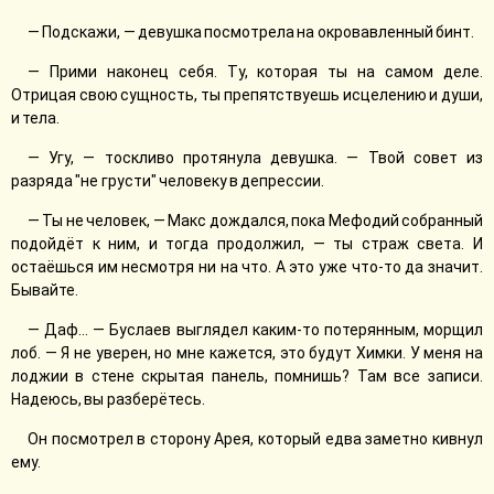
— Подскажи, — девушка посмотрела на окровавленный бинт.
— Прими наконец себя. Ту, которая ты на самом деле.
Отрицая свою сущность, ты препятствуешь исцелению и души,
и тела.
— Угу, — тоскливо протянула девушка. — Твой совет из
разряда "не грусти" человеку в депрессии.
— Ты не человек, — Макс дождался, пока Мефодий собранный
подойдёт к ним, и тогда продолжил, — ты страж света. И
остаёшься им несмотря ни на что. А это уже что-то да значит.
Бывайте.
— Даф... — Буслаев выглядел каким-то потерянным, морщил
лоб. — Я не уверен, но мне кажется, это будут Химки. У меня на
лоджии в стене скрытая панель, помнишь? Там все записи.
Надеюсь, вы разберётесь.
Он посмотрел в сторону Арея, который едва заметно кивнул
ему.