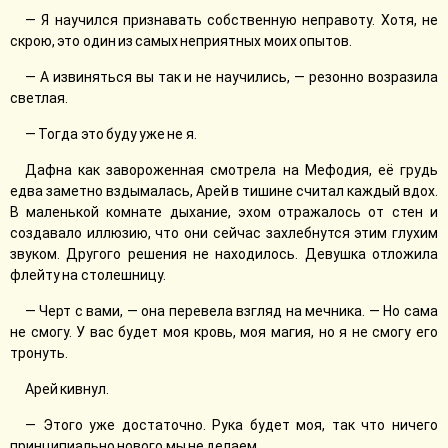
— Я научился признавать собственную неправоту. Хотя, не
скрою, это один из самых неприятных моих опытов.
— А извиняться вы так и не научились, — резонно возразила
светлая.
— Тогда это буду уже не я.
Дафна как завороженная смотрела на Мефодия, её грудь
едва заметно вздымалась, Арей в тишине считал каждый вдох.
В маленькой комнате дыхание, эхом отражалось от стен и
создавало иллюзию, что они сейчас захлебнутся этим глухим
звуком. Другого решения не находилось. Девушка отложила
флейту на столешницу.
— Черт с вами, — она перевела взгляд на мечника. — Но сама
не смогу. У вас будет моя кровь, моя магия, но я не смогу его
тронуть.
Арей кивнул.
— Этого уже достаточно. Рука будет моя, так что ничего
принципиально нового мы не делаем.