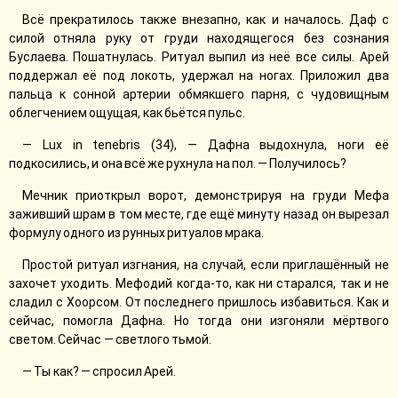
Всё прекратилось также внезапно, как и началось. Даф с
силой отняла руку от груди находящегося без сознания
Буслаева. Пошатнулась. Ритуал выпил из неё все силы. Арей
поддержал её под локоть, удержал на ногах. Приложил два
пальца к сонной артерии обмякшего парня, с чудовищным
облегчением ощущая, как бьётся пульс.
— Lux in tenebris (34), — Дафна выдохнула, ноги её
подкосились, и она всё же рухнула на пол. — Получилось?
Мечник приоткрыл ворот, демонстрируя на груди Мефа
заживший шрам в том месте, где ещё минуту назад он вырезал
формулу одного из рунных ритуалов мрака.
Простой ритуал изгнания, на случай, если приглашённый не
захочет уходить. Мефодий когда-то, как ни старался, так и не
сладил с Хоорсом. От последнего пришлось избавиться. Как и
сейчас, помогла Дафна. Но тогда они изгоняли мёртвого
светом. Сейчас — светлого тьмой.
— Ты как? — спросил Арей.