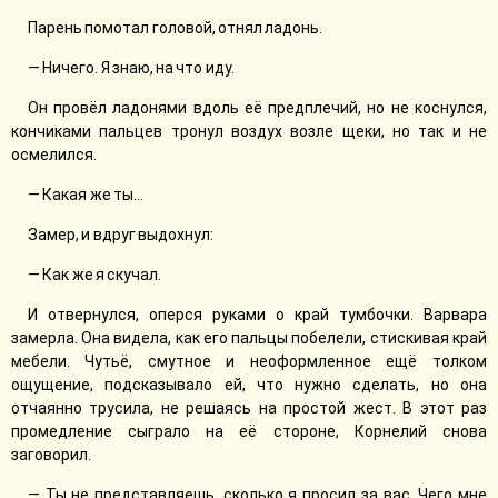
Парень помотал головой, отнял ладонь.
— Ничего. Я знаю, на что иду.
Он провёл ладонями вдоль её предплечий, но не коснулся,
кончиками пальцев тронул воздух возле щеки, но так и не
осмелился.
— Какая же ты...
Замер, и вдруг выдохнул:
— Как же я скучал.
И отвернулся, оперся руками о край тумбочки. Варвара
замерла. Она видела, как его пальцы побелели, стискивая край
мебели. Чутьë, смутное и неоформленное ещё толком
ощущение, подсказывало ей, что нужно сделать, но она
отчаянно трусила, не решаясь на простой жест. В этот раз
промедление сыграло на её стороне, Корнелий снова
заговорил.
— Ты не представляешь, сколько я просил за вас. Чего мне