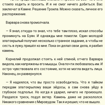
стоило ходить и просить. И я не смог ничего добиться. Вас
заключат в Камне. Решение Троила. Можно сказать, личное его
распоряжение.
Варвара снова промолчала.
— Я знал, откуда-то знал, что тебе там плохо, искал способы
проникнуть на Буян. И однажды мне помогли. Один молодой
златокрылый получил несколько странное задание, а чтобы не
сесть в лужу, пришёл ко мне. Пока он делал свои дела, я разбил
камень.
Корнелий продолжал стоять к ней спиной, отчего Варвара
видела, как напряжены его мышцы. Она почти любовалась им. И
остро чувствовала его состояние, хотя не могла видеть лица.
Наконец, он развернулся.
— Я надеялся, что вы просто освободитесь. Что я тайком
передам златокрылому ваши эйдосы, а сам снова уйду в
глубокое подполье. Но когда я ударил, ничего не произошло.
Раздался треск, подул ветер. Камень даже не раскололся.
Никакого сравнения с Мировудом. Так я и решил, что не вышло.