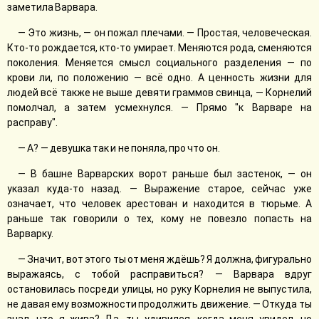
заметила Варвара.
— Это жизнь, — он пожал плечами. — Простая, человеческая.
Кто-то рождается, кто-то умирает. Меняются рода, сменяются
поколения. Меняется смысл социального разделения — по
крови ли, по положению — всё одно. А ценность жизни для
людей всё также не выше девяти граммов свинца, — Корнелий
помолчал, а затем усмехнулся. — Прямо "к Варваре на
расправу".
— А? — девушка так и не поняла, про что он.
— В башне Варварских ворот раньше был застенок, — он
указал куда-то назад. — Выражение старое, сейчас уже
означает, что человек арестован и находится в тюрьме. А
раньше так говорили о тех, кому не повезло попасть на
Варварку.
— Значит, вот этого ты от меня ждёшь? Я должна, фигурально
выражаясь, с тобой расправиться? — Варвара вдруг
остановилась посреди улицы, но руку Корнелия не выпустила,
не давая ему возможности продолжить движение. — Откуда ты