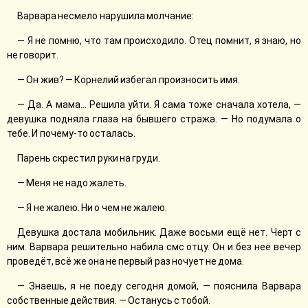
Варвара несмело нарушила молчание:
— Я не помню, что там происходило. Отец помнит, я знаю, но
не говорит.
— Он жив? — Корнелий избегал произносить имя.
— Да. А мама... Решила уйти. Я сама тоже сначала хотела, —
девушка подняла глаза на бывшего стража. — Но подумала о
тебе. И почему-то осталась.
Парень скрестил руки на груди.
— Меня не надо жалеть.
— Я не жалею. Ни о чем не жалею.
Девушка достала мобильник. Даже восьми ещё нет. Черт с
ним. Варвара решительно набила смс отцу. Он и без неё вечер
проведëт, всё же она не первый раз ночует не дома.
— Знаешь, я не поеду сегодня домой, — пояснила Варвара
собственные действия. — Останусь с тобой.