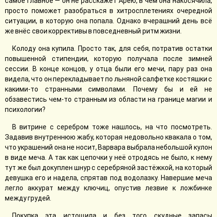
самое главное — он не расскажет Арею, в чем она накосячила,
просто поможет разобраться в хитросплетениях очередной
ситуации, в которую она попала. Однако вчерашний день всё
же внёс свои коррективы в повседневный ритм жизни.
Колоду она купила. Просто так, для себя, потратив остатки
повышенной стипендии, которую получала после зимней
сессии. В конце концов, у отца были его мечи, пару раз она
видела, что он перекладывает по льняной салфетке костяшки с
какими-то странными символами. Почему бы и ей не
обзавестись чем-то странным из области на границе магии и
психологии?
В витрине с серебром тоже нашлось, на что посмотреть.
Задавив внутреннюю жабу, которая недовольно квакала о том,
что украшений она не носит, Варвара выбрала небольшой кулон
в виде меча. А так как цепочки у неё отродясь не было, к нему
тут же был докуплен шнур с серебряной застëжкой, на который
девушка его и надела, спрятав под водолазку. Навершие меча
легло аккурат между ключиц, опустив лезвие к ложбинке
между грудей.
Покупка эта истощила и без того скудные запасы