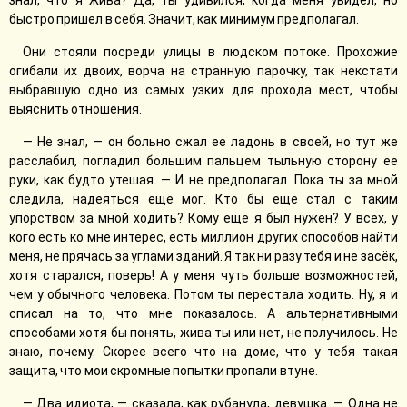
знал, что я жива? Да, ты удивился, когда меня увидел, но
быстро пришел в себя. Значит, как минимум предполагал.
Они стояли посреди улицы в людском потоке. Прохожие
огибали их двоих, ворча на странную парочку, так некстати
выбравшую одно из самых узких для прохода мест, чтобы
выяснить отношения.
— Не знал, — он больно сжал ее ладонь в своей, но тут же
расслабил, погладил большим пальцем тыльную сторону ее
руки, как будто утешая. — И не предполагал. Пока ты за мной
следила, надеяться ещё мог. Кто бы ещё стал с таким
упорством за мной ходить? Кому ещё я был нужен? У всех, у
кого есть ко мне интерес, есть миллион других способов найти
меня, не прячась за углами зданий. Я так ни разу тебя и не засёк,
хотя старался, поверь! А у меня чуть больше возможностей,
чем у обычного человека. Потом ты перестала ходить. Ну, я и
списал на то, что мне показалось. А альтернативными
способами хотя бы понять, жива ты или нет, не получилось. Не
знаю, почему. Скорее всего что на доме, что у тебя такая
защита, что мои скромные попытки пропали втуне.
— Два идиота, — сказала, как рубанула, девушка. — Одна не