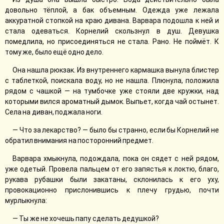
довольно тёплой, а бак объемным. Одежда уже лежала
аккуратной стопкой на краю дивана. Варвара подошла к ней и
стала одеваться. Корнелий скользнул в душ. Девушка
помедлила, но присоединяться не стала. Рано. Не поймёт. К
тому же, было ещё одно дело.
Она нашла рюкзак. Из внутреннего кармашка вынула блистер
с таблеткой, поискала воду, но не нашла. Плюнула, положила
рядом с чашкой — на тумбочке уже стояли две кружки, над
которыми вился ароматный дымок. Выпьет, когда чай остынет.
Села на диван, поджала ноги.
— Что за лекарство? — было бы странно, если бы Корнелий не
обратил внимания на посторонний предмет.
Варвара хмыкнула, подождала, пока он сядет с ней рядом,
уже одетый. Провела пальцем от его запястья к локтю, благо,
рукава рубашки были закатаны, склонилась к его уху,
провокационно прислонившись к плечу грудью, почти
мурлыкнула:
— Ты же не хочешь папу сделать дедушкой?