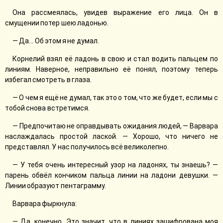
Она рассмеялась, увидев выражение его лица. Он в
смущении потер шею ладонью.
— Да... Об этом я не думал.
Корнелий взял её ладонь в свою и стал водить пальцем по
линиям. Наверное, неправильно её понял, поэтому теперь
избегал смотреть в глаза.
— О чем я ещё не думал, так это о том, что же будет, если мы с
тобой снова встретимся.
— Предпочитаю не оправдывать ожидания людей, — Варвара
наслаждалась простой лаской. — Хорошо, что ничего не
представлял. У нас получилось всё великолепно.
— У тебя очень интересный узор на ладонях, ты знаешь? —
парень обвёл кончиком пальца линии на ладони девушки. —
Линии образуют пентаграмму.
Варвара фыркнула:
— Да, конечно. Это значит, что в линиях зашифрована моя