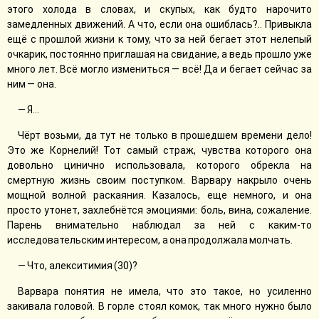
этого холода в словах, и скупых, как будто нарочито
замедленных движений. А что, если она ошиблась?.. Привыкла
ещё с прошлой жизни к тому, что за ней бегает этот нелепый
очкарик, постоянно приглашая на свидание, а ведь прошло уже
много лет. Всё могло измениться — всё! Да и бегает сейчас за
ним — она.
— Я...
Чёрт возьми, да тут не только в прошедшем времени дело!
Это же Корнелий! Тот самый страж, чувства которого она
довольно цинично использовала, которого обрекла на
смертную жизнь своим поступком. Варвару накрыло очень
мощной волной раскаяния. Казалось, еще немного, и она
просто утонет, захлебнётся эмоциями: боль, вина, сожаление.
Парень внимательно наблюдал за ней с каким-то
исследовательским интересом, а она продолжала молчать.
— Что, алекситимия (30)?
Варвара понятия не имела, что это такое, но усиленно
закивала головой. В горле стоял комок, так много нужно было