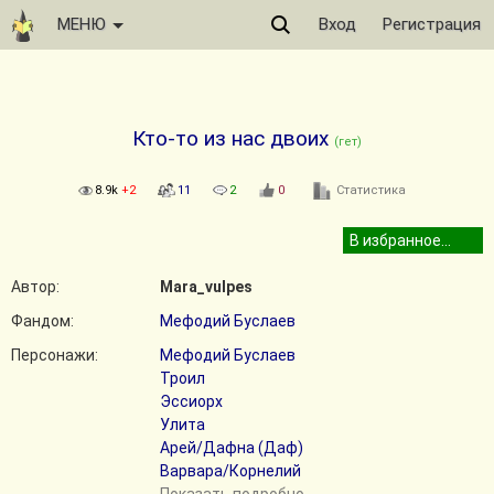
МЕНЮ
Вход
Регистрация
Кто-то из нас двоих
(гет)
8.9k
+2
11
2
0
Статистика
Автор:
Mara_vulpes
Фандом:
Мефодий Буслаев
Персонажи:
Мефодий Буслаев
Троил
Эссиорх
Улита
Арей/Дафна (Даф)
Варвара/Корнелий