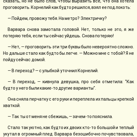
сказать, но не было слов, чтобы выразить всё, что она хотела
проговорить. Корнелий как будто решился, взял ее под локоть:
— Пойдем, провожу тебя. На метро? Электричку?
Варвара снова замотала головой. Нет, только не это, я же
потеряю тебя, если ты сейчас уйдешь. Снова потеряю!
— Нет, — проговорить эти три буквы было невероятно сложно.
Но дальше стало как будто бы легче. — Можно мне с тобой? Я не
пойду сейчас домой.
— В переход? — с улыбкой уточнил Корнелий.
— В переход, — кивнула девушка, про себя отметила: "Как
будто у него были какие-то другие варианты".
Она сняла перчатку с его руки и переплела их пальцы крепкой
хваткой.
— Так ты от меня не сбежишь, — зачем-то пояснила.
Стало так уютно, как будто их двоих кто-то большой и теплый
укутал в огромный плед. Варвара безошибочно почувствовала,