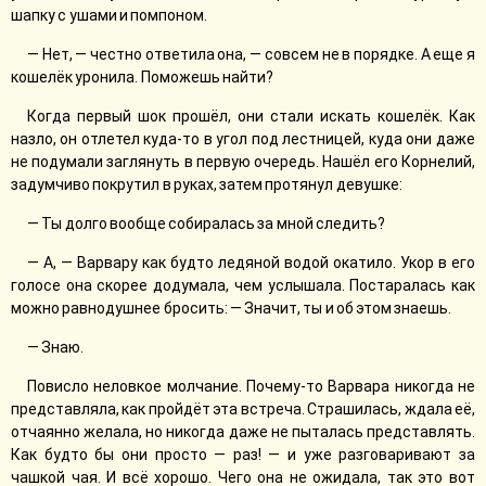
шапку с ушами и помпоном.
— Нет, — честно ответила она, — совсем не в порядке. А еще я
кошелёк уронила. Поможешь найти?
Когда первый шок прошёл, они стали искать кошелёк. Как
назло, он отлетел куда-то в угол под лестницей, куда они даже
не подумали заглянуть в первую очередь. Нашёл его Корнелий,
задумчиво покрутил в руках, затем протянул девушке:
— Ты долго вообще собиралась за мной следить?
— А, — Варвару как будто ледяной водой окатило. Укор в его
голосе она скорее додумала, чем услышала. Постаралась как
можно равнодушнее бросить: — Значит, ты и об этом знаешь.
— Знаю.
Повисло неловкое молчание. Почему-то Варвара никогда не
представляла, как пройдёт эта встреча. Страшилась, ждала её,
отчаянно желала, но никогда даже не пыталась представлять.
Как будто бы они просто — раз! — и уже разговаривают за
чашкой чая. И всё хорошо. Чего она не ожидала, так это вот