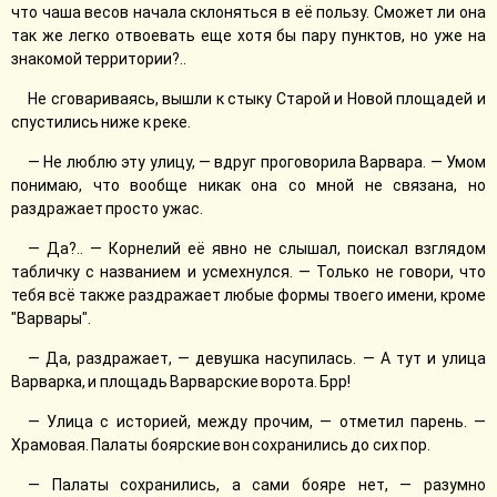
что чаша весов начала склоняться в её пользу. Сможет ли она
так же легко отвоевать еще хотя бы пару пунктов, но уже на
знакомой территории?..
Не сговариваясь, вышли к стыку Старой и Новой площадей и
спустились ниже к реке.
— Не люблю эту улицу, — вдруг проговорила Варвара. — Умом
понимаю, что вообще никак она со мной не связана, но
раздражает просто ужас.
— Да?.. — Корнелий её явно не слышал, поискал взглядом
табличку с названием и усмехнулся. — Только не говори, что
тебя всё также раздражает любые формы твоего имени, кроме
"Варвары".
— Да, раздражает, — девушка насупилась. — А тут и улица
Варварка, и площадь Варварские ворота. Брр!
— Улица с историей, между прочим, — отметил парень. —
Храмовая. Палаты боярские вон сохранились до сих пор.
— Палаты сохранились, а сами бояре нет, — разумно