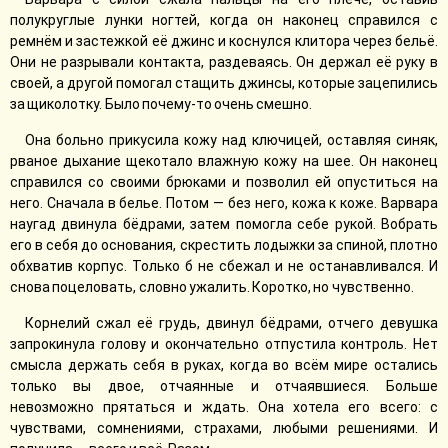
полукруглые лунки ногтей, когда он наконец справился с
ремнём и застежкой её джинс и коснулся клитора через бельё.
Они не разрывали контакта, раздеваясь. Он держал её руку в
своей, а другой помогал стащить джинсы, которые зацепились
за щиколотку. Было почему-то очень смешно.
Она больно прикусила кожу над ключицей, оставляя синяк,
рваное дыхание щекотало влажную кожу на шее. Он наконец
справился со своими брюками и позволил ей опуститься на
него. Сначала в белье. Потом — без него, кожа к коже. Варвара
наугад двинула бёдрами, затем помогла себе рукой. Вобрать
его в себя до основания, скрестить лодыжки за спиной, плотно
обхватив корпус. Только б не сбежал и не останавливался. И
снова поцеловать, словно ужалить. Коротко, но чувственно.
Корнелий сжал её грудь, двинул бёдрами, отчего девушка
запрокинула голову и окончательно отпустила контроль. Нет
смысла держать себя в руках, когда во всём мире остались
только вы двое, отчаянные и отчаявшиеся. Больше
невозможно прятаться и ждать. Она хотела его всего: с
чувствами, сомнениями, страхами, любыми решениями. И