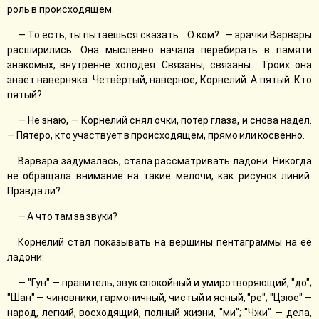
роль в происходящем.
— То есть, ты пытаешься сказать... О ком?.. — зрачки Варвары
расширились. Она мысленно начала перебирать в памяти
знакомых, внутренне холодея. Связаны, связаны... Троих она
знает наверняка. Четвёртый, наверное, Корнелий. А пятый. Кто
пятый?..
— Не знаю, — Корнелий снял очки, потер глаза, и снова надел.
— Пятеро, кто участвует в происходящем, прямо или косвенно.
Варвара задумалась, стала рассматривать ладони. Никогда
не обращала внимание на такие мелочи, как рисунок линий.
Правда ли?..
— А что там за звуки?
Корнелий стал показывать на вершины пентаграммы на её
ладони:
— "Гун" — правитель, звук спокойный и умиротворяющий, "до";
"Шан" — чиновники, гармоничный, чистый и ясный, "ре"; "Цзюе" —
народ, легкий, восходящий, полный жизни, "ми"; "Чжи" — дела,