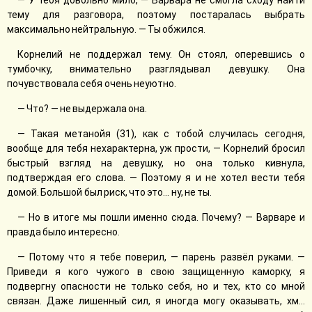
— У тебя довольно мило, — Варвара не смогла сходу найти
тему для разговора, поэтому постаралась выбрать
максимально нейтральную. — Ты обжился.
Корнелий не поддержал тему. Он стоял, оперевшись о
тумбочку, внимательно разглядывал девушку. Она
почувствовала себя очень неуютно.
— Что? — не выдержала она.
— Такая метанойя (31), как с тобой случилась сегодня,
вообще для тебя нехарактерна, уж прости, — Корнелий бросил
быстрый взгляд на девушку, но она только кивнула,
подтверждая его слова. — Поэтому я и не хотел вести тебя
домой. Большой был риск, что это... ну, не ты.
— Но в итоге мы пошли именно сюда. Почему? — Варваре и
правда было интересно.
— Потому что я тебе поверил, — парень развёл руками. —
Приведи я кого чужого в свою защищенную каморку, я
подвергну опасности не только себя, но и тех, кто со мной
связан. Даже лишенный сил, я иногда могу оказывать, хм...