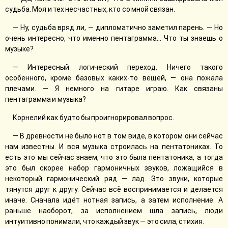
судьба. Моя и тех несчастных, кто со мной связан.
— Ну, судьба вряд ли, — дипломатично заметил парень. — Но
очень интересно, что именно пентаграмма... Что ты знаешь о
музыке?
— Интересный логический переход. Ничего такого
особенного, кроме базовых каких-то вещей, — она пожала
плечами. — Я немного на гитаре играю. Как связаны
пентаграмма и музыка?
Корнелий как будто бы проигнорировал вопрос.
— В древности не было нот в том виде, в котором они сейчас
нам известны. И вся музыка строилась на пентатониках. То
есть это мы сейчас знаем, что это была пентатоника, а тогда
это был скорее набор гармоничных звуков, ложащийся в
некоторый гармонический ряд — лад. Это звуки, которые
тянутся друг к другу. Сейчас всё воспринимается и делается
иначе. Сначала идёт нотная запись, а затем исполнение. А
раньше наоборот, за исполнением шла запись, люди
интуитивно понимали, что каждый звук — это сила, стихия.