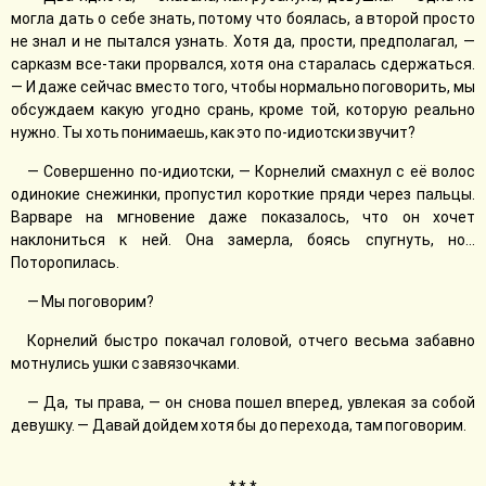
могла дать о себе знать, потому что боялась, а второй просто
не знал и не пытался узнать. Хотя да, прости, предполагал, —
сарказм все-таки прорвался, хотя она старалась сдержаться.
— И даже сейчас вместо того, чтобы нормально поговорить, мы
обсуждаем какую угодно срань, кроме той, которую реально
нужно. Ты хоть понимаешь, как это по-идиотски звучит?
— Совершенно по-идиотски, — Корнелий смахнул с её волос
одинокие снежинки, пропустил короткие пряди через пальцы.
Варваре на мгновение даже показалось, что он хочет
наклониться к ней. Она замерла, боясь спугнуть, но...
Поторопилась.
— Мы поговорим?
Корнелий быстро покачал головой, отчего весьма забавно
мотнулись ушки с завязочками.
— Да, ты права, — он снова пошел вперед, увлекая за собой
девушку. — Давай дойдем хотя бы до перехода, там поговорим.