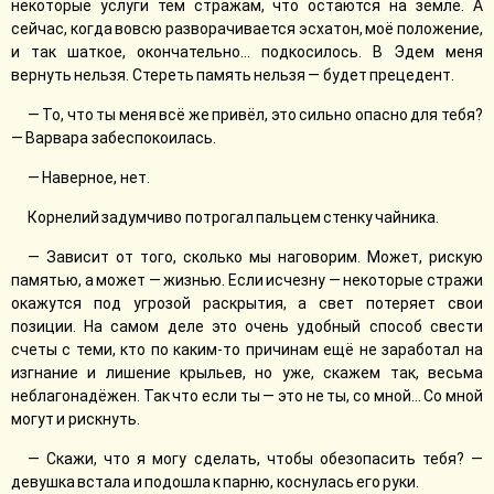
некоторые услуги тем стражам, что остаются на земле. А
сейчас, когда вовсю разворачивается эсхатон, моё положение,
и так шаткое, окончательно... подкосилось. В Эдем меня
вернуть нельзя. Стереть память нельзя — будет прецедент.
— То, что ты меня всё же привёл, это сильно опасно для тебя?
— Варвара забеспокоилась.
— Наверное, нет.
Корнелий задумчиво потрогал пальцем стенку чайника.
— Зависит от того, сколько мы наговорим. Может, рискую
памятью, а может — жизнью. Если исчезну — некоторые стражи
окажутся под угрозой раскрытия, а свет потеряет свои
позиции. На самом деле это очень удобный способ свести
счеты с теми, кто по каким-то причинам ещё не заработал на
изгнание и лишение крыльев, но уже, скажем так, весьма
неблагонадёжен. Так что если ты — это не ты, со мной... Со мной
могут и рискнуть.
— Скажи, что я могу сделать, чтобы обезопасить тебя? —
девушка встала и подошла к парню, коснулась его руки.