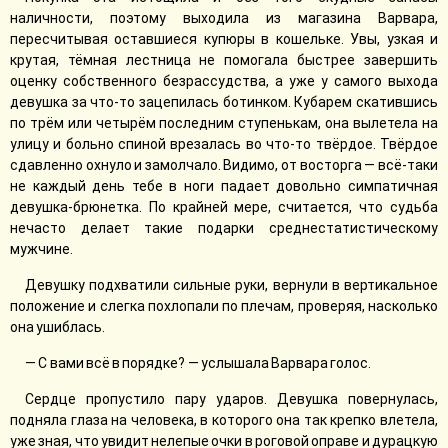
наличности, поэтому выходила из магазина Варвара,
пересчитывая оставшиеся купюры в кошельке. Увы, узкая и
крутая, тёмная лестница не помогала быстрее завершить
оценку собственного безрассудства, а уже у самого выхода
девушка за что-то зацепилась ботинком. Кубарем скатившись
по трём или четырём последним ступенькам, она вылетела на
улицу и больно спиной врезалась во что-то твёрдое. Твёрдое
сдавленно охнуло и замолчало. Видимо, от восторга — всё-таки
не каждый день тебе в ноги падает довольно симпатичная
девушка-брюнетка. По крайней мере, считается, что судьба
нечасто делает такие подарки среднестатистическому
мужчине.
Девушку подхватили сильные руки, вернули в вертикальное
положение и слегка похлопали по плечам, проверяя, насколько
она ушиблась.
— С вами всё в порядке? — услышала Варвара голос.
Сердце пропустило пару ударов. Девушка повернулась,
подняла глаза на человека, в которого она так крепко влетела,
уже зная, что увидит нелепые очки в роговой оправе и дурацкую