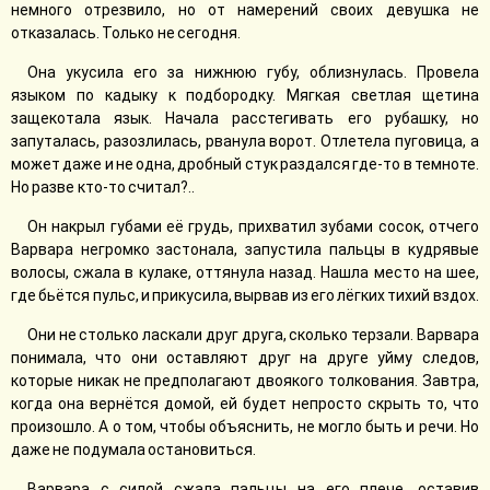
немного отрезвило, но от намерений своих девушка не
отказалась. Только не сегодня.
Она укусила его за нижнюю губу, облизнулась. Провела
языком по кадыку к подбородку. Мягкая светлая щетина
защекотала язык. Начала расстегивать его рубашку, но
запуталась, разозлилась, рванула ворот. Отлетела пуговица, а
может даже и не одна, дробный стук раздался где-то в темноте.
Но разве кто-то считал?..
Он накрыл губами её грудь, прихватил зубами сосок, отчего
Варвара негромко застонала, запустила пальцы в кудрявые
волосы, сжала в кулаке, оттянула назад. Нашла место на шее,
где бьётся пульс, и прикусила, вырвав из его лёгких тихий вздох.
Они не столько ласкали друг друга, сколько терзали. Варвара
понимала, что они оставляют друг на друге уйму следов,
которые никак не предполагают двоякого толкования. Завтра,
когда она вернётся домой, ей будет непросто скрыть то, что
произошло. А о том, чтобы объяснить, не могло быть и речи. Но
даже не подумала остановиться.
Варвара с силой сжала пальцы на его плече, оставив