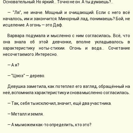
Основательный. Но яркий... Точно не он. А ты думаешь?..
— "Ля", не иначе. Мощный и очищающий. Если с него всё
началось, им и закончится. Минорный лад, понимаешь? Бой, не
исцеление. А огонь — это Даф.
Варвара подумала и мысленно с ним согласилась. Всё, что
она знала об этой девчонке, вполне укладывалось в
характеристику ноты-стихии. Огонь и вода... Сочетание
несочетаемого. Интересно.
— А я?
— "Цзюэ" — дерево.
Девушка заметила, как потеплел его взгляд, обращённый на
неё, вспомнила характеристику и снова мысленно согласилась.
— Так, себя ты исключил, значит, ещё два участника.
— Металл и земля.
— А мы можем как-то определить, кто это?