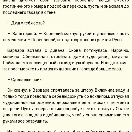
жизнь диктует свои условия, особенно, когда вместо
гостиничного номера подсобка перехода, пусть и знакомая до
последнего гвоздя в стене.
— Душ у тебя есть?
— За шторкой, — Корнелий махнул рукой в дальнюю часть
помещения. — Переносной, но вода нормально греется. Руны.
Варвара встала с дивана. Снова потянулась. Нарочно,
конечно. Обнажённая, стройная, даже худощавая, смуглая.
Поймала его восхищённый взгляд и улыбнулась. Иногда какие-
то простые жесты или взгляды значат гораздо больше слов.
— Сделаешь чай?
Он кивнул, и Варвара спряталась за штору. Включила воду, и
только тогда позволила себе выдохнуть со всхлипом, отпуская
чудовищное напряжение, державшее её в тисках с момента
встречи. Пусть теперь только попробует её оттолкнуть. Она не
для того его ждала и добивалась, чтобы снова своими или его
руками всё разрушить.
Из душа она вышла быстро. Вода действительно была