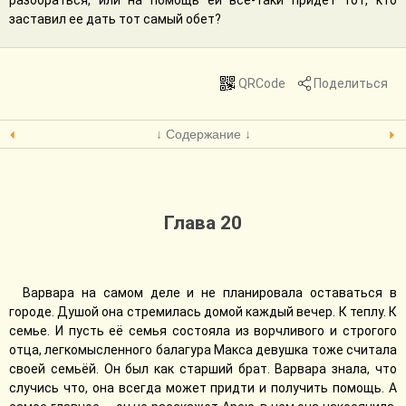
разобраться, или на помощь ей все-таки придет тот, кто
заставил ее дать тот самый обет?
QRCode
Поделиться
↓ Содержание ↓
Глава 20
Варвара на самом деле и не планировала оставаться в
городе. Душой она стремилась домой каждый вечер. К теплу. К
семье. И пусть её семья состояла из ворчливого и строгого
отца, легкомысленного балагура Макса девушка тоже считала
своей семьёй. Он был как старший брат. Варвара знала, что
случись что, она всегда может придти и получить помощь. А