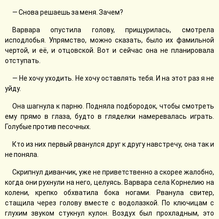
— Снова решаешь за меня. Зачем?
Варвара опустила голову, прищурилась, смотрела
исподлобья. Упрямство, можно сказать, было их фамильной
чертой, и её, и отцовской. Вот и сейчас она не планировала
отступать.
— Не хочу уходить. Не хочу оставлять тебя. И на этот раз я не
уйду.
Она шагнула к парню. Подняла подбородок, чтобы смотреть
ему прямо в глаза, будто в гляделки намеревалась играть.
Голубые против песочных.
Кто из них первый рванулся друг к другу навстречу, она так и
не поняла.
Скрипнул диванчик, уже не приветственно а скорее жалобно,
когда они рухнули на него, целуясь. Варвара села Корнелию на
колени, крепко обхватила бока ногами. Рванула свитер,
стащила через голову вместе с водолазкой. По ключицам с
глухим звуком стукнул кулон. Воздух был прохладным, это