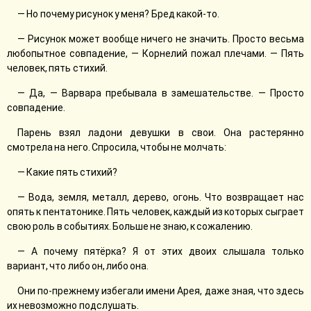
— Но почему рисунок у меня? Бред какой-то.
— Рисунок может вообще ничего не значить. Просто весьма
любопытное совпадение, — Корнелий пожал плечами. — Пять
человек, пять стихий.
— Да, — Варвара пребывала в замешательстве. — Просто
совпадение.
Парень взял ладони девушки в свои. Она растерянно
смотрела на него. Спросила, чтобы не молчать:
— Какие пять стихий?
— Вода, земля, металл, дерево, огонь. Что возвращает нас
опять к пентатонике. Пять человек, каждый из которых сыграет
свою роль в событиях. Больше не знаю, к сожалению.
— А почему пятёрка? Я от этих двоих слышала только
вариант, что либо он, либо она.
Они по-прежнему избегали имени Арея, даже зная, что здесь
их невозможно подслушать.