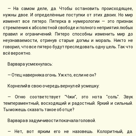
— На самом деле, да. Чтобы остановить происходящее,
нужны двое. И определённые поступки от этих двоих. Но мир
изменят все пятеро. Пятерка в нумерологии — это признак
стремления к абсолютной свободе и полного неприятия любых
правил и ограничений. Пятеро способны изменить мир до
неузнаваемости, отринув старые догмы и мораль. Никто не
говорил, что все пятеро будут преследовать одну цель. Так что
всё вероятно.
Варвара усмехнулась:
— Отец наверняка огонь. Уж кто, если не он?
Корнелий в свою очередь вернул ей усмешку:
— Огню соответствует "Чжи", это нота "соль". Звук
темпераментный, восходящий и радостный. Яркий и сильный.
Ты можешь сказать такое об отце?
Варвара в задумчивости покачала головой.
— Нет, вот ярким его не назовешь. Колоритный, да.