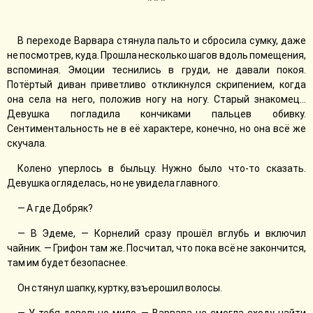
* * *
В переходе Варвара стянула пальто и сбросила сумку, даже
не посмотрев, куда. Прошла несколько шагов вдоль помещения,
вспоминая. Эмоции теснились в груди, не давали покоя.
Потёртый диван приветливо откликнулся скрипением, когда
она села на него, положив ногу на ногу. Старый знакомец...
Девушка погладила кончиками пальцев обивку.
Сентиментальность не в её характере, конечно, но она всё же
скучала.
Колено уперлось в быльцу. Нужно было что-то сказать.
Девушка огляделась, но не увидела главного.
— А где Добряк?
— В Эдеме, — Корнелий сразу прошёл вглубь и включил
чайник. — Грифон там же. Посчитал, что пока всё не закончится,
там им будет безопаснее.
Он стянул шапку, куртку, взъерошил волосы.