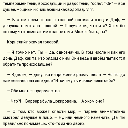
темпераментный, восходящий и радостный, "соль"; "Юй" — всё
сущее, мощный и очищающий как водопад, "ля".
— В этом всём точно с головой погрязли отец и Даф, —
девушка помотала головой. — Получается, что и я? Хотя бы
потому, что помогаю им с расчётами. Может быть, ты?..
Корнелий покачал головой.
— Я точно нет. Ты — да, однозначно. В том числе и как его
дочь. Даф, как та, кто рядом с ним. Они ведь вдвоём пытаются
обратить происходящее?
— Вдвоём, — девушка напряжённо размышляла. — Но тогда
нам неизвестны ещё двое? И почему ты исключаешь себя?
— Обо мне нет пророчества.
— Что?! — Варвара была шокирована. — А о ком оно?
— О том, кто может спасти мир, — парень внимательно
смотрел девушке в лицо. — Ну, или немного изменить. Да, ты
правильно понимаешь, кто-то из них двоих.