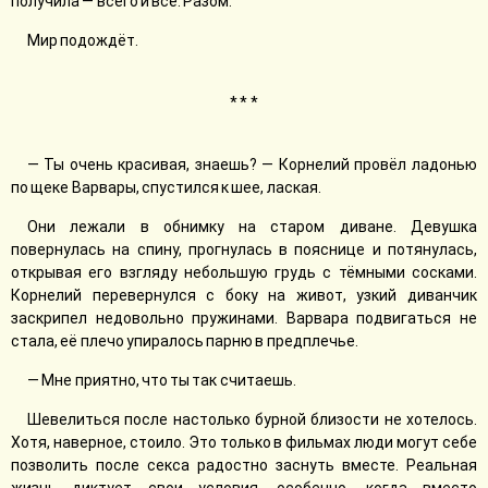
получила — всего и всё. Разом.
Мир подождёт.
* * *
— Ты очень красивая, знаешь? — Корнелий провёл ладонью
по щеке Варвары, спустился к шее, лаская.
Они лежали в обнимку на старом диване. Девушка
повернулась на спину, прогнулась в пояснице и потянулась,
открывая его взгляду небольшую грудь с тёмными сосками.
Корнелий перевернулся с боку на живот, узкий диванчик
заскрипел недовольно пружинами. Варвара подвигаться не
стала, еë плечо упиралось парню в предплечье.
— Мне приятно, что ты так считаешь.
Шевелиться после настолько бурной близости не хотелось.
Хотя, наверное, стоило. Это только в фильмах люди могут себе
позволить после секса радостно заснуть вместе. Реальная