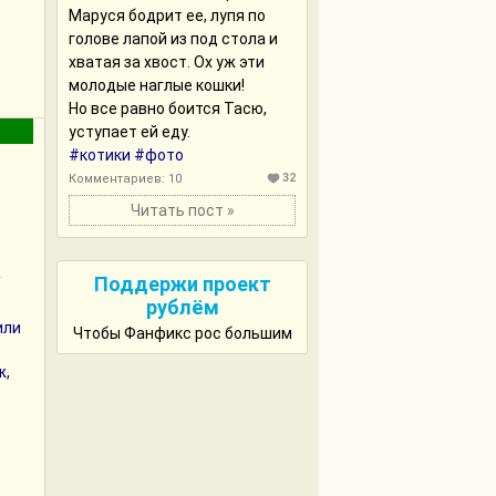
Маруся бодрит ее, лупя по
голове лапой из под стола и
хватая за хвост. Ох уж эти
молодые наглые кошки!
Но все равно боится Тасю,
уступает ей еду.
#котики
#фото
32
Комментариев: 10
Читать пост »
Поддержи проект
/
рублём
или
Чтобы Фанфикс рос большим
ж
,