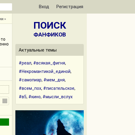
Вход
Регистрация
и »
ПОИСК
ФАНФИКОВ
-то
енно
Актуальные темы
#реал
,
#всякая_фигня
,
#Некромантикой_единой
,
#самопиар
,
#мем_дня
,
#всем_пох
,
#писательское
,
#в5
,
#кино
,
#мысли_вслух