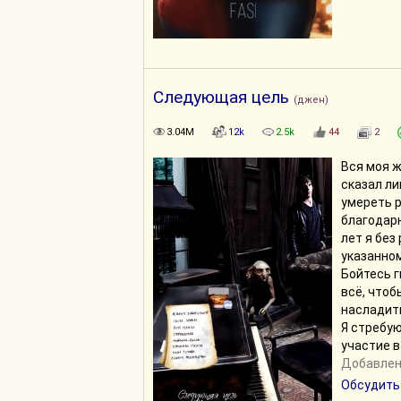
Следующая цель
(джен)
3.04M
12k
2.5k
44
2
Вся моя ж
сказал ли
умереть р
благодар
лет я без
указанно
Бойтесь г
всё, что
насладит
Я стребую
участие в
Добавлено
Обсудить