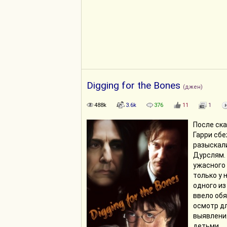
Digging for the Bones
(джен)
488k
3.6k
376
11
1
После ск
Гарри сбе
разыскали
Дурслям. 
ужасного 
только у 
одного и
ввело об
осмотр д
выявлени
детьми.