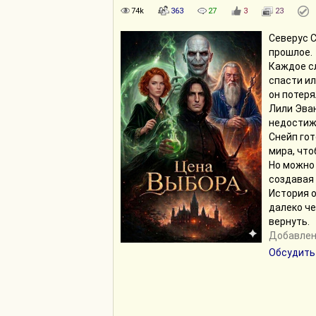
74k
363
27
3
23
Северус 
прошлое.
Каждое с
спасти ил
он потеря
Лили Эван
недостиж
Снейп гот
мира, что
Но можно 
создавая
История о
далеко че
вернуть.
Добавлено
Обсудить