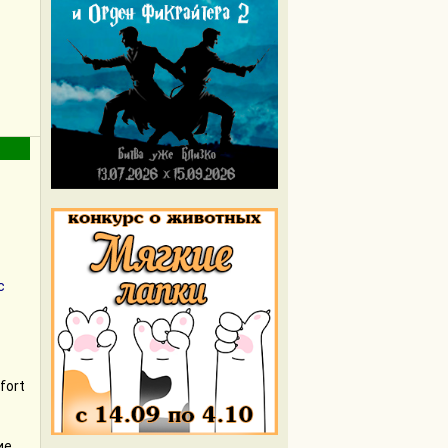
с
fort
ие,