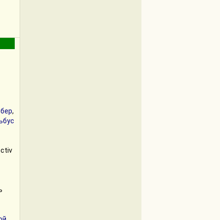
бер
,
ьбус
ctiv
ь
ой