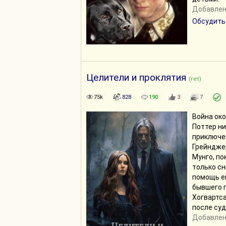
Добавлено
Обсудить
Целители и проклятия
(гет)
75k
828
190
3
7
Война око
Поттер ни
приключен
Грейндже
Мунго, по
только сн
помощь е
бывшего 
Хогвартс
после суд
Добавлено