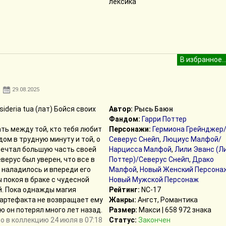
лексика
29.08.2025
sideria tua (лат) Бойся своих
Автор:
Рысь Баюн
Фандом:
Гарри Поттер
ть между той, кто тебя любит
Персонажи:
Гермиона Грейнджер
дом в трудную минуту и той, о
Северус Снейп
,
Люциус Малфой/
мечтал большую часть своей
Нарцисса Малфой
,
Лили Эванс (Л
верус был уверен, что все в
Поттер)/Северус Снейп
,
Драко
 наладилось и впереди его
Малфой
,
Новый Женский Персона
 покоя в браке с чудесной
Новый Мужской Персонаж
. Пока однажды магия
Рейтинг:
NC-17
 артефакта не возвращает ему
Жанры:
Ангст, Романтика
ую он потерял много лет назад.
Размер:
Макси | 658 972 знака
 в коллекцию 24 июля в 07:18
Статус:
Закончен