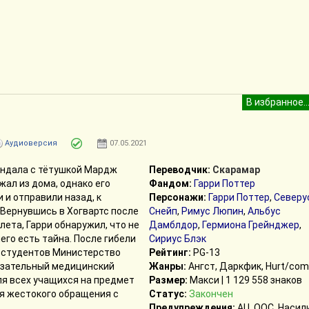
Аудиоверсия
07.05.2021
андала с тётушкой Мардж
Переводчик:
Скарамар
жал из дома, однако его
Фандом:
Гарри Поттер
 и отправили назад, к
Персонажи:
Гарри Поттер
,
Северу
Вернувшись в Хогвартс после
Снейп
,
Римус Люпин
,
Альбус
лета, Гарри обнаружил, что не
Дамблдор
,
Гермиона Грейнджер
,
него есть тайна. После гибели
Сириус Блэк
з студентов Министерство
Рейтинг:
PG-13
язательный медицинский
Жанры:
Ангст, Даркфик, Hurt/com
ля всех учащихся на предмет
Размер:
Макси | 1 129 558 знаков
я жестокого обращения с
Статус:
Закончен
Предупреждения:
AU, ООС, Насил