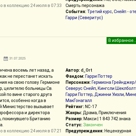
 в коллекцию 24 июля в 07:33
Смерть персонажа
События:
Третий курс
,
Снейп - от
Гарри (Северитус)
31.07.2025
нчена восемь лет назад, а
Автор:
d_Ort
как не перестанет искать
Фандом:
Гарри Поттер
ия на свою голову. Гермионе
Персонажи:
Гермиона Грейнджер
р, целителю больницы Св.
Северус Снейп
,
Кингсли Шеклболт
кой по вине старого друга
Гарри Поттер
,
Джинни Уизли
,
Мине
ится, особенно когда в
МакГонагалл
й Министерство вызывает
Рейтинг:
NC-17
профессора и директора
Жанры:
Драма, Приключения
а, покинувшего Британию
Размер:
Макси | 1 843 742 знака
а.
Статус:
Закончен
 в коллекцию 24 июля в 07:21
Предупреждения:
Нецензурная