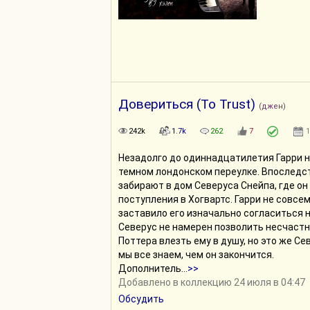
Довериться (To Trust)
(джен)
242k
1.7k
262
7
1
Незадолго до одиннадцатилетия Гарри н
темном лондонском переулке. Впоследс
забирают в дом Северуса Снейпа, где он
поступления в Хогвартс. Гарри не совсе
заставило его изначально согласиться н
Северус не намерен позволить несчаст
Поттера влезть ему в душу, но это же Се
мы все знаем, чем он закончится.
Дополнитель
...
>>
Добавлено в коллекцию 24 июля в 04:47
Обсудить