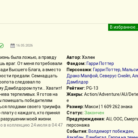
16.05.2026
изнь была ложью, а правду
Автор:
Хэлен
шь враг. От меня потребовали
Фандом:
Гарри Поттер
ади Высшего Блага, а вместо
Персонажи:
Гарри Поттер
,
Мальси
ности предали. Семнадцать
Драко Малфой
,
Северус Снейп
,
Ал
 ропота следовал по
Дамблдор
му Дамблдором пути… Хватит!
Рейтинг:
PG-13
нева терпеливых. Я готов на
Жанры:
Action/Adventure/AU/Dete
бы помешать победителям
e
ься плодами своего триумфа.
Размер:
Макси | 1 609 262 знака
 плату с каждого, кто принял
Статус:
Закончен
 разрушении моей жизни.
Предупреждения:
AU, ООС, Смерт
 в коллекцию 24 июля в 04:47
персонажа
События:
Волдеморт побежден
,
Азкабан
,
Дамбигад
,
Гарри на темн