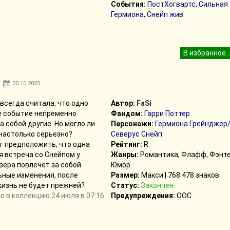
События:
ПостХогвартс
,
Сильная
Гермиона
,
Снейп жив
20.10.2025
всегда считала, что одно
Автор:
FaSi
е событие непременно
Фандом:
Гарри Поттер
а собой другие. Но могло ли
Персонажи:
Гермиона Грейнджер
настолько серьезно?
Северус Снейп
г предположить, что одна
Рейтинг:
R
 встреча со Снейпом у
Жанры:
Романтика, Флафф, Фэнте
зера повлечёт за собой
Юмор
ьные изменения, после
Размер:
Макси | 768 478 знаков
жизнь не будет прежней?
Статус:
Закончен
 в коллекцию 24 июля в 07:16
Предупреждения:
ООС