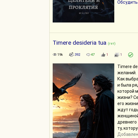
Обсудить
Timere desideria tua
(гет)
19k
392
47
1
1
Timere de
желаний.
Как выбра
и была ря
которой 
жизни? Се
его жизни
ждут годы
женщиной
древнего
ту, котор
Добавлено