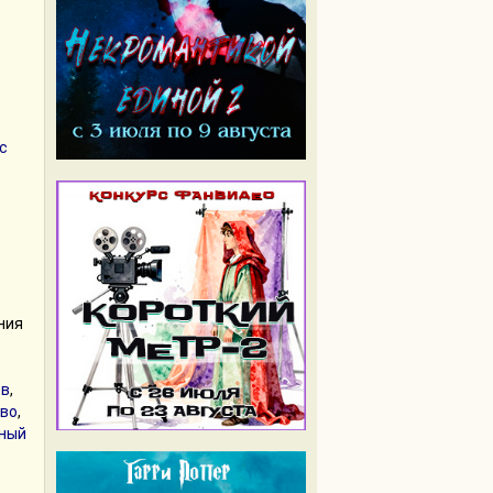
с
ния
ов
,
во
,
ный