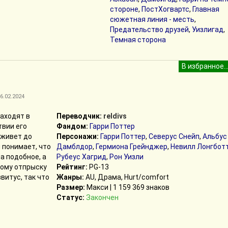
стороне
,
ПостХогвартс
,
Главная
сюжетная линия - месть
,
Предательство друзей
,
Уизлигад
,
Темная сторона
6.02.2024
аходят в
Переводчик:
reldivs
твии его
Фандом:
Гарри Поттер
 живет до
Персонажи:
Гарри Поттер
,
Северус Снейп
,
Альбус
м понимает, что
Дамблдор
,
Гермиона Грейнджер
,
Невилл Лонгбот
а подобное, а
Рубеус Хагрид
,
Рон Уизли
ному отпрыску
Рейтинг:
PG-13
ввитус, так что
Жанры:
AU, Драма, Hurt/comfort
Размер:
Макси | 1 159 369 знаков
Статус:
Закончен