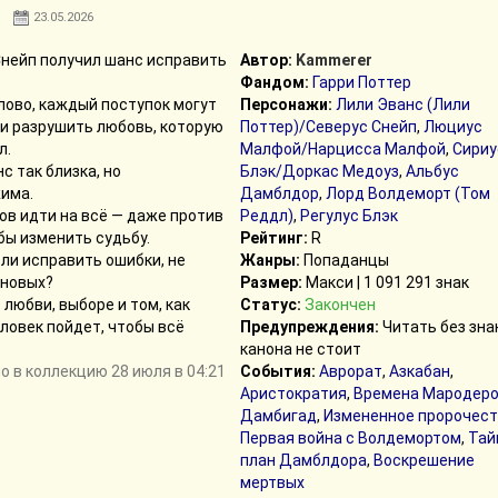
23.05.2026
Снейп получил шанс исправить
Автор:
Kammerer
Фандом:
Гарри Поттер
лово, каждый поступок могут
Персонажи:
Лили Эванс (Лили
и разрушить любовь, которую
Поттер)/Северус Снейп
,
Люциус
л.
Малфой/Нарцисса Малфой
,
Сириу
с так близка, но
Блэк/Доркас Медоуз
,
Альбус
има.
Дамблдор
,
Лорд Волдеморт (Том
ов идти на всё — даже против
Реддл)
,
Регулус Блэк
бы изменить судьбу.
Рейтинг:
R
ли исправить ошибки, не
Жанры:
Попаданцы
 новых?
Размер:
Макси | 1 091 291 знак
 любви, выборе и том, как
Статус:
Закончен
ловек пойдет, чтобы всё
Предупреждения:
Читать без зна
канона не стоит
 в коллекцию 28 июля в 04:21
События:
Аврорат
,
Азкабан
,
Аристократия
,
Времена Мародер
Дамбигад
,
Измененное пророчест
Первая война с Волдемортом
,
Тай
план Дамблдора
,
Воскрешение
мертвых