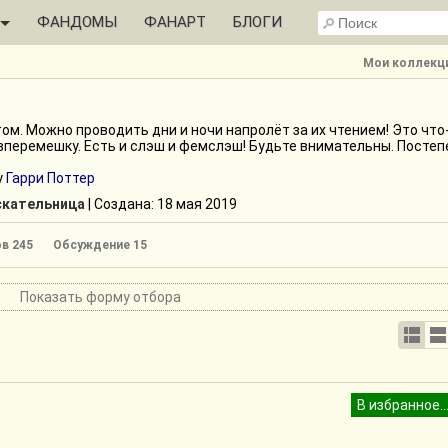
ФАНДОМЫ
ФАНАРТ
БЛОГИ
Мои коллекци
ом. Можно проводить дни и ночи напролёт за их чтением! Это что
 вперемешку. Есть и слэш и фемслэш! Будьте внимательны. Постеп
у
Гарри Поттер
кательница
| Cоздана: 18 мая 2019
в 245
Обсуждение 15
Показать форму отбора