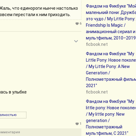
Фандом на Фикбуке "Мо
 Жаль, что единороги нынче настолько
маленький пони: Дружб
овсем перестали к ним приходить.
это чудо / My Little Pony:
6
Friendship Is Magic /
анимационный сериал и
мультфильм, 2010–2019
ficbook.net
Фандом на Фикбуке "My
Little Pony: Новое покол
/ My Little Pony: A New
Generation /
Полнометражный фильм
2021"
лась в улыбке
ficbook.net
Фандом на Фикбуке "My
little pony: Новое поколе
/ My little pony: New
полностью
 детского времени
generation /
1
Полнометражный
часов, но Твайлайт, по крайней мере,
комментария
мультфильм, С 2021"