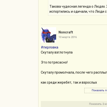
Такова чудесная легенда о Людях.
испортились и одичали, что Люди с
Noncraft
10 марта 2016
#перловка
Скуталу взглотнула
Это потрясасно!
Скуталу промолчала, после чего расплы
как среди жеребят, так и взрослых
Показать 
а ещё она разрешила им посидеть после
Опрос (по сути допрос) занял несколько 
Показать 2 