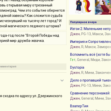
чу лет назад безумным королем-
новь открывая миру отрезанный
лионград. Чем это событие обернется
ледяной завесы? Как сложится судьба
исчезнувший на тысячу лет город? И
Популярное вчера
теной магического ледяного шторма?
Изгои 2. Маленькие неп
Джен
, PG-13, Макси, За
 года-год после "Второй Победы над
ерией мир-дружба-жвачка.
Империя и Сопротивлен
Джен
, R, Макси, Замор
Вспомнить всё (хотя бы
Гет
, General, Миди, Зако
комментария
Dystopia
Джен
, R, Мини, Законче
Дело о пропавшей тыкв
Джен
, PG-13, Мини, Зак
Сравнение персонажей: 
я сходка по адресу ул. Дзержинского
Джен
, General, Мини, З
ВзаперТия