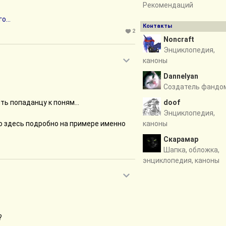
Рекомендаций
...
Контакты
2
Noncraft
Энциклопедия,
каноны
Dannelyan
Создатель фандо
ть попаданцу к поням...
doof
Энциклопедия,
о здесь подробно на примере именно
каноны
Скарамар
е можешь
Шапка, обложка,
энциклопедия, каноны
ь минут скачек по лесам (они на
но)
?