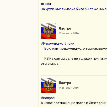
#Пики
Кролева Кризалис
На крупе кьютимарка была бы тоже ничего
Скулату
Ластро
Стукалу
15 января 2016
Сукталу
#Рекомендую
#пони
Брилиант
, рекомендую, о том как выжи
Спипс
PS На самом деле не только к поням, н
Стойло для свиней
этого мира.
Блин, забыла, что и в животных ты тож
Она начала нагонять свинью через десят
Ластро
ферме, яблочный лес - это… концептуаль
14 января 2016
Крылья снова обрели перья
#вопрос
А какое соотношение полов в Эквестрии
Очень насыщающе.