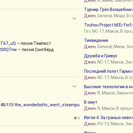
Джен
, R, Мини, Законче
Турнир Трёх Волшебников
Джен
, General, Миди, В
Touhou Project bEEr ForEv
Гет
, NC-17, Макси, В про
Тиевидение
4T67_uQ
— песня Темпест
Джен
, General, Мини, З
q200QTnw
— песня Сонгбёрд
Дружба и Гривус
Джен
, NC-17, Макси, За
Последний полет Гармо
Джен
, NC-17, Макси, В 
Высокие технологии в м
Джен
, R, Макси, Законч
В омут
2/148/f/0/the_wonderbolts_went_steampu
Джен
, R, Макси, В проц
Изгои 4. За гранью неве
2
Джен
, PG-13, Макси, За