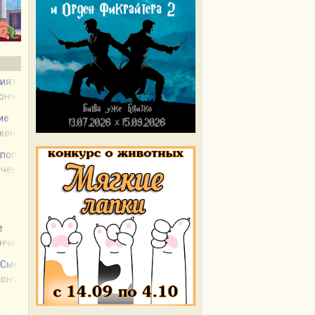
риятности.
кончен
ие
ожен
 попытаться)
нчен
н
е
ончен
Смешарики и My Little Pony
акончен