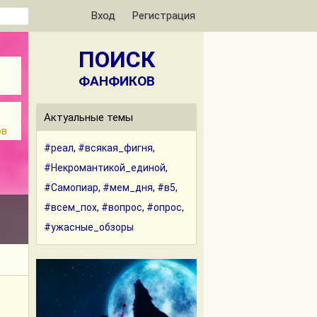
Вход
Регистрация
ПОИСК
ФАНФИКОВ
Актуальные темы
ов
#реал
,
#всякая_фигня
,
#Некромантикой_единой
,
#Самопиар
,
#мем_дня
,
#в5
,
#всем_пох
,
#вопрос
,
#опрос
,
#ужасные_обзоры