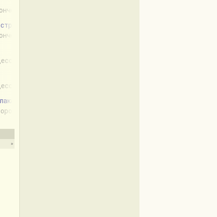
кончен
и страшилки вечерком
кончен
цессе
цессе
улаками
аморожен
»