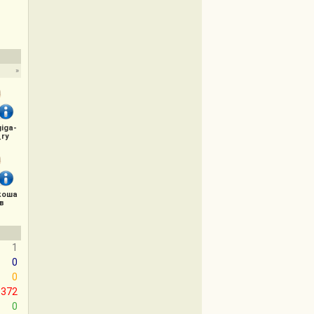
»
giga-
_ry
коша
в
1
0
0
372
0