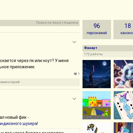
Поиск по блогу
|
Хэштеги
96
18
персонажей
каноно
Фанарт
172 работы
ускается через пк или ноут? У меня
льное приложение.
1
комментарий
ал новый фик -
андиозного шухера!