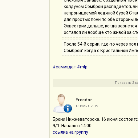
Снежный Занавес, созданный тыся
колдуном Сомброй распадается, в
непроницаемой ледяной бурей Стал
для простых пони по обе стороны 
Эквестрии дальше, когда вернется 
остался ли вообще кто живой за с
После 54-й серии, где-то через пол
Сомброй" когда с Кристальной Имп
#самиздат
#mlp
Показать 2 
Ereador
13 июня 2019
Брони Нижневаторска. 16 июня состоитс
9/1. Начало в 14:00.
ссылка на группу