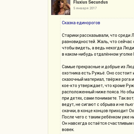
Fluxius Secundus
5 января 2017
Сказка единорогов
Старики рассказывали, что среди 
разновидностей. Жаль, что сейчас 
чтобы видеть, а ведь некогда Люди
в каком-нибудь отдалённом уголке 
Самые прекрасные и добрые из Люд
охотника есть Ружьё. Оно состоит 
сказочный материал, твёрже рога и
кое-кто утверждает, что кроме Руж
расположенный ниже пояса. Но обы
при детях, сами понимаете. Так вот
ведут, не сигают с обрыва и не пью
скачки, в конце концов приходит Ох
После чего с таким ребёнком уже н
Он навсегда остаётся счастливым и
вовек.