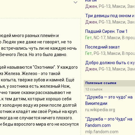
Изгои
Джен
, PG-13, Макси, За
Три девицы под окном 
Джен
, PG-13, Макси, За
Падший Сирен. Том 1
Людей много разных племён и
Гет
, NC-17, Макси, В про
о Людях уже даже не говорят, не то
Последний закат
 встречались чуть ли не каждую ночь
Гет
, PG-13, Макси, В про
Вечного Леса. Но это было давно.
Добро должно быть с к
ей называются "Охотники". У каждого
Джен
, PG-13, Макси, З
из Железа. Железо - это такой
 копыта, твёрже зубов и камней. Ещё
Полезные ссылки
ья, у охотника есть железный Нож,
12 ссылок
чно такие сказки рассказывают не
"Дружба — это чудо" на
, к тем детям, которые хорошо себя
Википедии
т холодную воду из реки после долгой
ru.wikipedia.org
отник и кладёт им своё Ружьё на круп.
икогда не случается ничего плохого.
"Дружба – это Чудо" на
 беды взрослого мира его не коснутся
Fandom.com
mlp.fandom.com