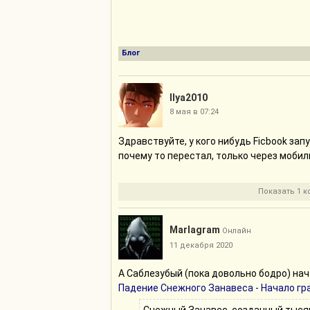
Блог
Ilya2010
8 мая в 07:24
Здравствуйте, у кого нибудь Ficbook зап
почему то перестал, только через моби
Показать 1 
Marlagram
Онлайн
11 декабря 2020
А Саблезубый (пока довольно бодро) нач
Падение Снежного Занавеса - Начало гр