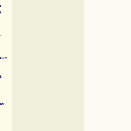
й
а —
"
ение
,
ние