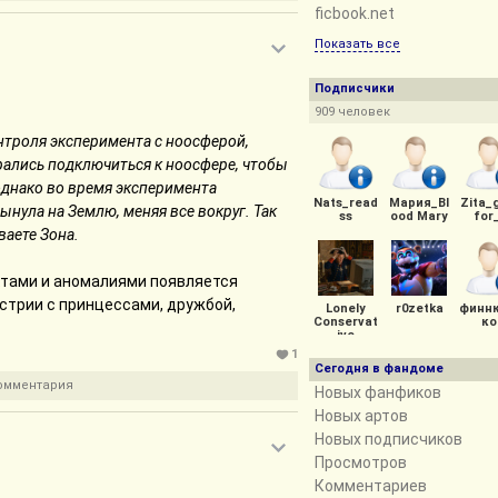
аняла бодрость духа и могла отвечать
ficbook.net
Показать все
 озорное желание.
Подписчики
909 человек
онтроля эксперимента с ноосферой,
лись подключиться к ноосфере, чтобы
однако во время эксперимента
Nats_read
Мария_Bl
Zita_
нула на Землю, меняя все вокруг. Так
ss
ood Mary
for
аете Зона.
зеющих на неё Меткоискателей.
ктами и аномалиями появляется
стрии с принцессами, дружбой,
Lonely
r0zetka
финн
Conservat
ко
ive
алу (“rapped” И это было ради лулзов)
1
Сегодня в фандоме
комментария
Новых фанфиков
Новых артов
Новых подписчиков
Просмотров
Комментариев