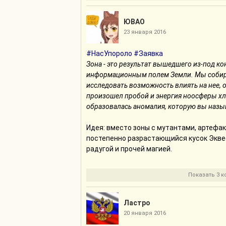
давала Скуталу конфеты, чтобы та сохр
на вопросы.
ЮВАО
Скуталу почувствовала, как её охватило
23 января 2016
#НасУпороло
#Заявка
должны тебя залюбить тебя!
Зона - это результат вышедшего из-под к
информационным полем Земли. Мы собира
нах даже сердца нет (“у них”)
исследовать возможность влиять на нее, 
произошел пробой и энергия ноосферы хлы
Эппл Блуд
образовалась аномалия, которую вы назыв
увидела свисающих с подоконника и гла
Идея: вместо зоны с мутантами, артефа
постепенно разрастающийся кусок Экве
какое решение вы примешь
радугой и прочей магией.
Рэйнбоу Дэш изнассиловала панцирь Скут
Показать 3 
звук стука в дверь
Тиара покинула зону слышимости
Ластро
20 января 2016
уметь копировать умение летать