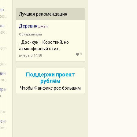
н
... и одного пони
Лучшая рекомендация
 процессе
er 17: The Out of Infinity & War Thunder
Деревня
джен
цессе
Ориджиналы
_Дос-кун_
: Короткий, но
акончен
атмосферный стих.
3
вчера в 14:58
кончен
нии
Поддержи проект
процессе
рублём
Чтобы Фанфикс рос большим
ире магии
ен
ессе
зения
кончен