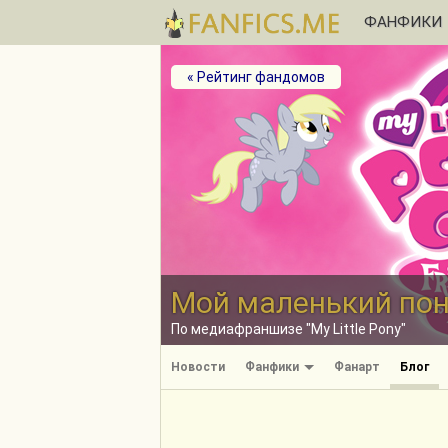
ФАНФИКИ
« Рейтинг фандомов
Мой маленький по
По медиафраншизе "My Little Pony"
Новости
Фанфики
Фанарт
Блог