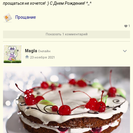
прощаться не хочется! :) С Днем Рождения! ^_^
наконец сдала экзамен по вождению!! Очень хорошо сдала,
мне даже накинули бонусный балл в секции "вежливость на
дороге" ^^ Спасибо всем, кто поддерживал!
Прощание
1
Свернуть сообщение
Показать 1 комментарий
Magla
Онлайн
23 ноября 2021