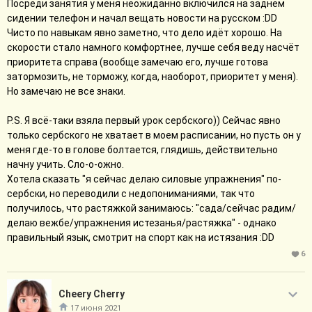
Посреди занятия у меня неожиданно включился на заднем
сидении телефон и начал вещать новости на русском :DD
Чисто по навыкам явно заметно, что дело идёт хорошо. На
скорости стало намного комфортнее, лучше себя веду насчёт
приоритета справа (вообще замечаю его, лучше готова
затормозить, не торможу, когда, наоборот, приоритет у меня).
Но замечаю не все знаки.
P.S. Я всё-таки взяла первый урок сербского)) Сейчас явно
только сербского не хватает в моем расписании, но пусть он у
меня где-то в голове болтается, глядишь, действительно
начну учить. Сло-о-ожно.
Хотела сказать "я сейчас делаю силовые упражнения" по-
сербски, но переводили с недопониманиями, так что
получилось, что растяжкой занимаюсь: "сада/сейчас радим/
делаю вежбе/упражнения истезанья/растяжка" - однако
правильный язык, смотрит на спорт как на истязания :DD
6
Cheery Cherry
17 июня 2021