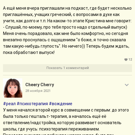
А ещё меня вчера приглашали на подкаст, где будет несколько
приглашённых, учащих греческий, с вопросами в духе как
учите, как долго и т.п. На каком-то этапе Кристина мне говорит:
- Слушай, по-моему, про тебя просто надо отдельный выпуск)
Меня очень порадовало, как мне было комфортно, но сегодня
внезапно проснулась с ощущением "о боже, я точно сказала
там какую-нибудь глупость". Но ничего)) Теперь будем ждать,
пока обработают выпуск!
12
Показать 1 комментарий
Cheery Cherry
28 ноября 2021
#реал
#психотерапия
#вождение
У меня начался второй курс в совмещении с первым: до этого
была только гештальт-терапия, а началось ещё её
ответвление/надстройка, которую развивает основатель
школы, где учусь: психотерапия переживанием.