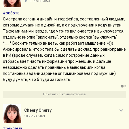
11 июня 2021
#работа
Смотрела сегодня дизайн интерфейса, составленный людьми,
которые думали не о дизайне, а о подключении к коду внутри.
Такое ми-ми-ми: везде, где что-то включается и выключается,
отдельно кнопка "включить", отдельно кнопка "выключить"
*__* Восхитительно видеть, как работает мышление =)))
Анонсировала, что хотела бы сделать доклад про равноправие
в ИИ (вроде случаев, когда само построение данных
отбрасывает часть информации про женщин, и дальше
невозможно сделать правильные выводы; или когда
постановка задачи заранее оптимизирована под мужчин).
Буду думать, что б туда затолкать.
3
Показать 5 комментариев
Cheery Cherry
10 июня 2021
#реклама