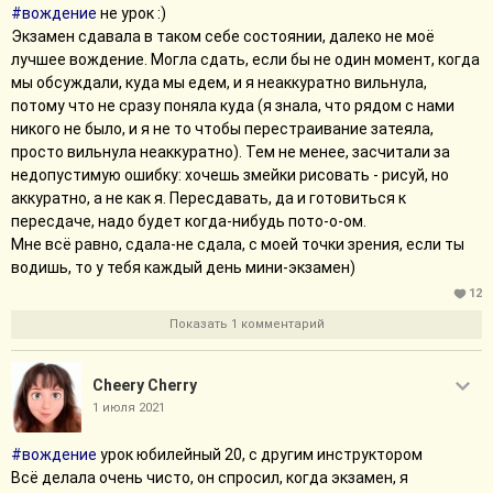
#вождение
не урок :)
Экзамен сдавала в таком себе состоянии, далеко не моё
лучшее вождение. Могла сдать, если бы не один момент, когда
мы обсуждали, куда мы едем, и я неаккуратно вильнула,
потому что не сразу поняла куда (я знала, что рядом с нами
никого не было, и я не то чтобы перестраивание затеяла,
просто вильнула неаккуратно). Тем не менее, засчитали за
недопустимую ошибку: хочешь змейки рисовать - рисуй, но
аккуратно, а не как я. Пересдавать, да и готовиться к
пересдаче, надо будет когда-нибудь пото-о-ом.
Мне всё равно, сдала-не сдала, с моей точки зрения, если ты
водишь, то у тебя каждый день мини-экзамен)
12
Показать 1 комментарий
Cheery Cherry
1 июля 2021
#вождение
урок юбилейный 20, с другим инструктором
Всё делала очень чисто, он спросил, когда экзамен, я