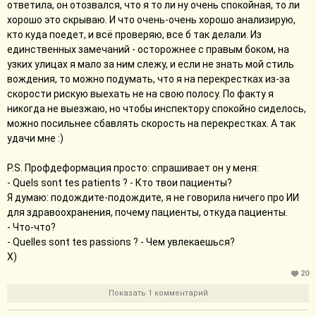
ответила, он отозвался, что я то ли ну очень спокойная, то ли
хорошо это скрываю. И что очень-очень хорошо анализирую,
кто куда поедет, и всё проверяю, все б так делали. Из
единственных замечаний - осторожнее с правым боком, на
узких улицах я мало за ним слежу, и если не знать мой стиль
вождения, то можно подумать, что я на перекрестках из-за
скорости рискую выехать не на свою полосу. По факту я
никогда не выезжаю, но чтобы инспектору спокойно сиделось,
можно посильнее сбавлять скорость на перекрестках. А так
удачи мне :)
P.S. Профдеформация просто: спрашивает он у меня:
- Quels sont tes patients ? - Кто твои пациенты?
Я думаю: подождите-подождите, я не говорила ничего про ИИ
для здравоохранения, почему пациенты, откуда пациенты.
- Что-что?
- Quelles sont tes passions ? - Чем увлекаешься?
Х)
20
Показать 1 комментарий