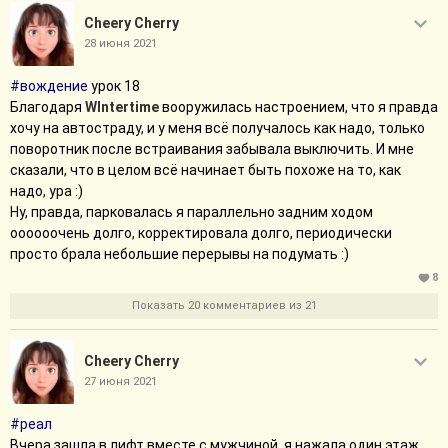
Cheery Cherry
28 июня 2021
#вождение
урок 18
Благодаря
WIntertime
вооружилась настроением, что я правда
хочу на автостраду, и у меня всё получалось как надо, только
поворотник после встраивания забывала выключить. И мне
сказали, что в целом всё начинает быть похоже на то, как
надо, ура :)
Ну, правда, парковалась я параллельно задним ходом
оооооочень долго, корректировала долго, периодически
просто брала небольшие перерывы на подумать :)
8
Показать 20 комментариев из 21
Cheery Cherry
27 июня 2021
#реал
Вчера зашла в лифт вместе с мужчиной, я нажала один этаж,