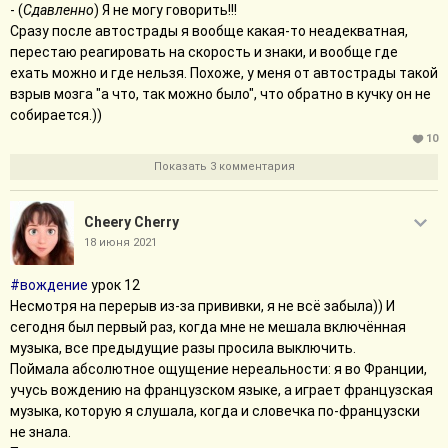
- (
Сдавленно
) Я не могу говорить!!!
Сразу после автострады я вообще какая-то неадекватная,
перестаю реагировать на скорость и знаки, и вообще где
ехать можно и где нельзя. Похоже, у меня от автострады такой
взрыв мозга "а что, так можно было", что обратно в кучку он не
собирается.))
10
Показать 3 комментария
Cheery Cherry
18 июня 2021
#вождение
урок 12
Несмотря на перерыв из-за прививки, я не всё забыла)) И
сегодня был первый раз, когда мне не мешала включённая
музыка, все предыдущие разы просила выключить.
Поймала абсолютное ощущение нереальности: я во Франции,
учусь вождению на французском языке, а играет французская
музыка, которую я слушала, когда и словечка по-французски
не знала.