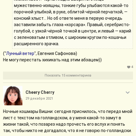
мужественно-изящны, тонкие губы улыбаются какой-то
порочной улыбкой, в руке, облитой чёрной перчаткой, —
конский хлыст… Но об ответе меня в первую очередь
заставили забыть глаза «корсара». Правый, серебристо-
голубой, с узкой чёрной точкой в центре, и левый — карий
с зеленоватым отливом, с широким кругом по-кошачьи
расширенного зрачка.
("
Лунный ветер
", Евгения Сафонова)
Не могу перестать хихикать над этим абзацем))
4
Показать 15 комментариев
Cheery Cherry
29 декабря 2021
Ночные кошмары Вишни: сегодня приснилось, что передо мной
лист с текстом на голландском, а у меня какой-то замут в
жизни такой, что позарез надо прочесть его вслух и понять
так, чтобы никто не догадался, что я не говорю по-голландски.