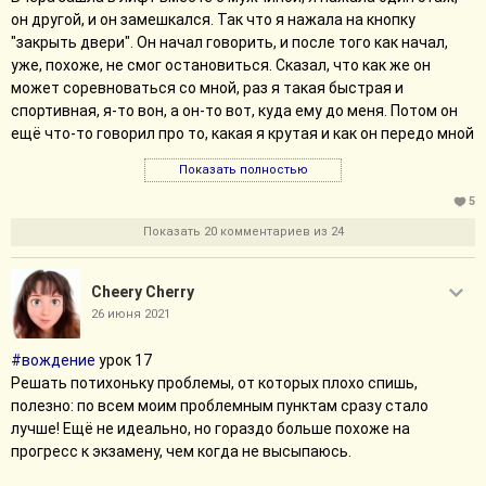
он другой, и он замешкался. Так что я нажала на кнопку
"закрыть двери". Он начал говорить, и после того как начал,
уже, похоже, не смог остановиться. Сказал, что как же он
может соревноваться со мной, раз я такая быстрая и
спортивная, я-то вон, а он-то вот, куда ему до меня. Потом он
ещё что-то говорил про то, какая я крутая и как он передо мной
не выдерживает никакого сравнения, я слегка потеряла нить
Показать полностью
его мысли, пока она не оборвалась вопросом.
- У вас шестнадцать же, или семнадцать, наверное?
5
- А?
Показать 20 комментариев из 24
- Рост?
Думаю: никогда не слышала рост в обозначениях 16-17, но в
Cheery Cherry
принципе, по-французски давление, например, не 120/80, а
12/8 - может быть, 16 - это 160+, а 17 - 170+?
26 июня 2021
- Да, семнадцать, - отвечаю несколько потерянно.
#вождение
урок 17
- Вот видите, сто семьдесят семь, а мне-то куда! -
Решать потихоньку проблемы, от которых плохо спишь,
подтверждает он. Я запоздало соображаю, что по-французски
полезно: по всем моим проблемным пунктам сразу стало
семьдесят семь - это шестьдесят-десять-семь, так что
лучше! Ещё не идеально, но гораздо больше похоже на
вопрос изначальный был, рост у меня сто шестьдесят
прогресс к экзамену, чем когда не высыпаюсь.
шестнадцать или семнадцать. :D И что действительно, он
ниже меня, а я сначала и не обратила внимания. - У вас