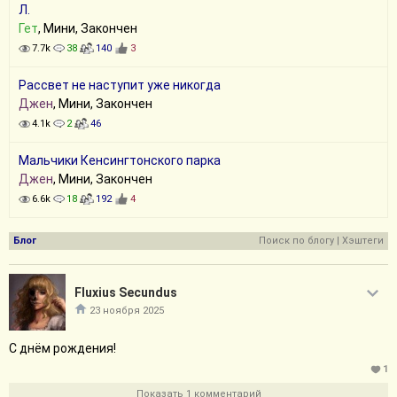
Л.
Гет
, Мини, Закончен
7.7k
38
140
3
Рассвет не наступит уже никогда
Джен
, Мини, Закончен
4.1k
2
46
Мальчики Кенсингтонского парка
Джен
, Мини, Закончен
6.6k
18
192
4
Блог
Поиск по блогу
|
Хэштеги
Fluxius Secundus
23 ноября 2025
С днём рождения!
1
Показать 1 комментарий