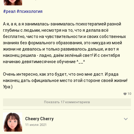
Иногда мне кажется, что ничего у меня не получится, а иногда -
#реал
#психология
просто фантастика, как идёт.
Очень хочется больше разной живой практики. Особенно меня
А я, а я, а я занималась-занималась психотерапией разной
поражает эффект, что если провёл сессию честно с собой,
глубины с людьми, несмотря на то, что я делала всё
нигде не наступал на горло своей песне, то после неё не
бесплатно, чисто на чувствительности и своих собственных
устаёшь, а наоборот, энергия шпарит, хочется скакать по всей
знаниях без формального образования, это никуда из моей
комнате.
жизни не девалось и только развивалось дальше, и вот я
Если кому интересно, я завела инстаграм
@anastasia.sejchas
,
наконец решила - ладно, даём зелёный свет! И с сентября
где под настроение выкладываю что-то
начинаю девятимесячное обучение ^__^
околопсихологическое. Сегодня написала
пост
с идеей
фанфика про магического психотерапевта:)
Очень интересно, как это будет, что оно мне даст. И рада
Свернуть сообщение
наконец дать официальное место этой стороне своей жизни!
Ура:)
10
Показать 17 комментариев
Cheery Cherry
11 июля 2021