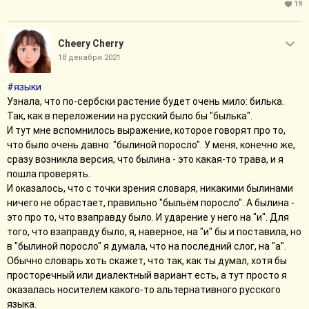
19
Cheery Cherry
18 декабря 2021
#языки
Узнала, что по-сербски растение будет очень мило: билька.
Так, как в переложении на русский было бы "былька".
И тут мне вспомнилось выражение, которое говорят про то,
что было очень давно: "былиной поросло". У меня, конечно же,
сразу возникла версия, что былина - это какая-то трава, и я
пошла проверять.
И оказалось, что с точки зрения словаря, никакими былинами
ничего не обрастает, правильно "быльём поросло". А былина -
это про то, что взаправду было. И ударение у него на "и". Для
того, что взаправду было, я, наверное, на "и" бы и поставила, но
в "былиной поросло" я думала, что на последний слог, на "а".
Обычно словарь хоть скажет, что так, как ты думал, хотя бы
просторечный или диалектный вариант есть, а тут просто я
оказалась носителем какого-то альтернативного русского
языка.