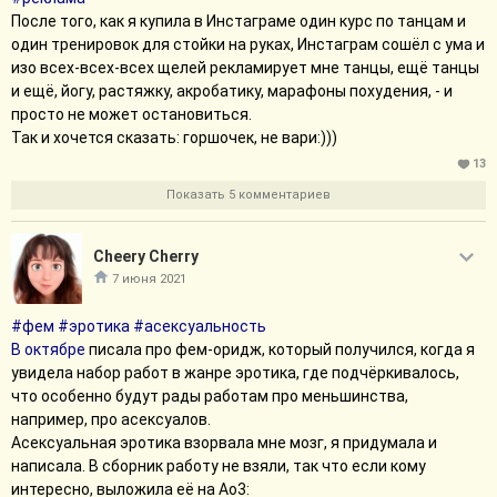
После того, как я купила в Инстаграме один курс по танцам и
один тренировок для стойки на руках, Инстаграм сошёл с ума и
изо всех-всех-всех щелей рекламирует мне танцы, ещё танцы
и ещё, йогу, растяжку, акробатику, марафоны похудения, - и
просто не может остановиться.
Так и хочется сказать: горшочек, не вари:)))
13
Показать 5 комментариев
Cheery Cherry
7 июня 2021
#фем
#эротика
#асексуальность
В октябре
писала про фем-оридж, который получился, когда я
увидела набор работ в жанре эротика, где подчёркивалось,
что особенно будут рады работам про меньшинства,
например, про асексуалов.
Асексуальная эротика взорвала мне мозг, я придумала и
написала. В сборник работу не взяли, так что если кому
интересно, выложила её на Ao3: