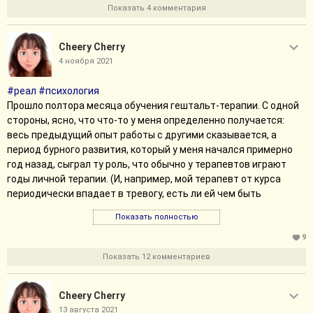
Показать 4 комментария
Cheery Cherry
4 ноября 2021
#реал
#психология
Прошло полтора месяца обучения гештальт-терапии. С одной
стороны, ясно, что что-то у меня определенно получается:
весь предыдущий опыт работы с другими сказывается, а
период бурного развития, который у меня начался примерно
год назад, сыграл ту роль, что обычно у терапевтов играют
годы личной терапии. (И, например, мой терапевт от курса
периодически впадает в тревогу, есть ли ей чем быть
полезной мне. Есть, но да, не в том же смысле, что
Показать полностью
прорабатывать с кем-то, например, непрожитые обиды.)
С другой стороны, мне пока сложно масштабироваться. Всё-
9
таки подход к этому, когда ты так взаимодействуешь в
Показать 12 комментариев
свободное время с людьми тремя за неделю, и подход, когда
людей много и подсказок от знания бэкграунда человека нет,
Cheery Cherry
разный. Снова и снова переосмысливаю, что именно и как я
делаю.
13 августа 2021