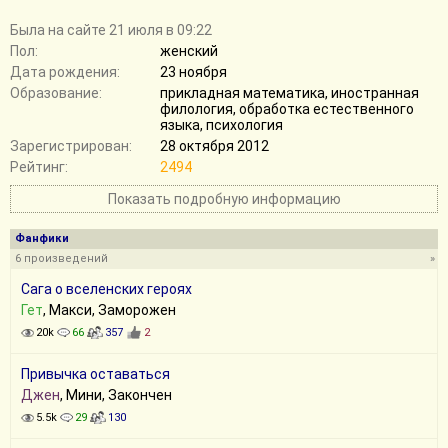
Былa на сайте 21 июля в 09:22
Пол:
женский
Дата рождения:
23 ноября
Образование:
прикладная математика, иностранная
филология, обработка естественного
языка, психология
Зарегистрирован:
28 октября 2012
Рейтинг:
2494
Показать подробную информацию
Фанфики
6 произведений
»
Сага о вселенских героях
Гет
, Макси, Заморожен
20k
66
357
2
Привычка оставаться
Джен
, Мини, Закончен
5.5k
29
130