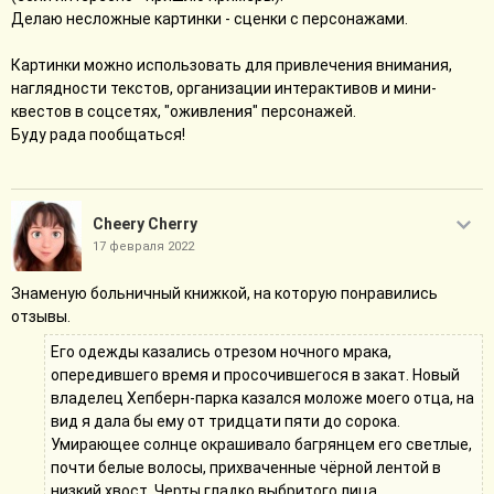
Делаю несложные картинки - сценки с персонажами.
Картинки можно использовать для привлечения внимания,
наглядности текстов, организации интерактивов и мини-
квестов в соцсетях, "оживления" персонажей.
Буду рада пообщаться!
Cheery Cherry
17 февраля 2022
Знаменую больничный книжкой, на которую понравились
отзывы.
Его одежды казались отрезом ночного мрака,
опередившего время и просочившегося в закат. Новый
владелец Хепберн-парка казался моложе моего отца, на
вид я дала бы ему от тридцати пяти до сорока.
Умирающее солнце окрашивало багрянцем его светлые,
почти белые волосы, прихваченные чёрной лентой в
низкий хвост. Черты гладко выбритого лица