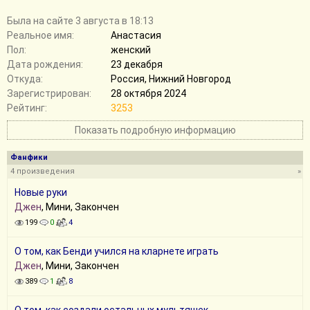
Былa на сайте 3 августа в 18:13
Реальное имя:
Анастасия
Пол:
женский
Дата рождения:
23 декабря
Откуда:
Россия, Нижний Новгород
Зарегистрирован:
28 октября 2024
Рейтинг:
3253
Показать подробную информацию
Фанфики
4 произведения
»
Новые руки
Джен
, Мини, Закончен
199
0
4
О том, как Бенди учился на кларнете играть
Джен
, Мини, Закончен
389
1
8