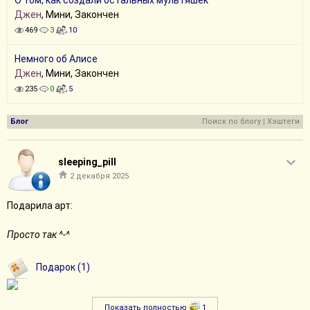
О том, как создали остальных мультяшек
Джен
, Мини, Закончен
469
3
10
Немного об Алисе
Джен
, Мини, Закончен
235
0
5
Блог
Поиск по блогу
|
Хэштеги
sleeping_pill
2 декабря 2025
Подарила арт:
Просто так ^-^
Подарок (1)
Показать полностью
1