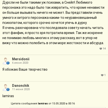
метки и так далее? Что это за бредятина?! Хочется побриться
Дурсли не были такими уж психами, а Снейп! Любимого
головой о стену, а лучше побить об неё автора. Как после этого
персонажа это надо было так извратить, что кроме ненависти
вообще можно читать дальше подобный фик и ещё писать
он больше вызывать ничего не может. Вы представили очень
какие-то хвалебные отзывы? Я в шоке, товарищи...
умного и хитрого персонажа каким-то неуравновешанный
Удивительно, что нашлись люди, которые смогли дочитать
психопатом, которого срочно хочется упечь в дурку.
подобное произведение до конца.
Я очень разочарована что последовала совету начать читать
этот фанфик, я просто зря потратила время. Так же искренне
не понимаю любовь многих к этому рассказу, вот в упор не
вижу что можно полюбить в этом море жестокости и абсурда.
14
Mersidonii
6 июня 2020
Я обожаю Ваше творчество
1
Danonchik
11 июня 2020
lamiras
Цитата сообщения
lamiras
от 15.05.2020 в 00:16