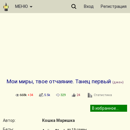
МЕНЮ
Вход
Регистрация
Мои миры, твое отчаяние. Танец первый
(джен)
668k
+34
5.5k
329
24
Статистика
Автор:
Кошка Маришка
Беты:
до 19 главы