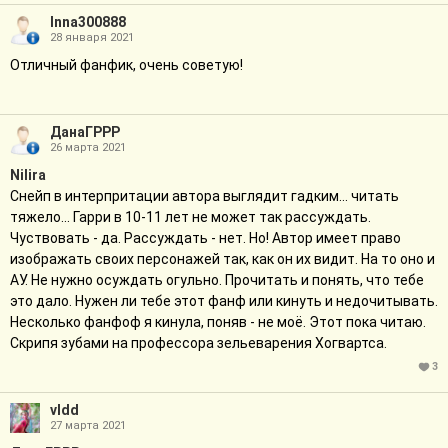
Inna300888
28 января 2021
Отличный фанфик, очень советую!
ДанаГРРР
26 марта 2021
Nilira
Снейп в интерпритации автора выглядит гадким... читать
тяжело... Гарри в 10-11 лет не может так рассуждать.
Чуствовать - да. Рассуждать - нет. Но! Автор имеет право
изображать своих персонажей так, как он их видит. На то оно и
АУ. Не нужно осуждать огульно. Прочитать и понять, что тебе
это дало. Нужен ли тебе этот фанф или кинуть и недочитывать.
Несколько фанфоф я кинула, поняв - не моё. Этот пока читаю.
Скрипя зубами на профессора зельеварения Хогвартса.
3
vldd
27 марта 2021