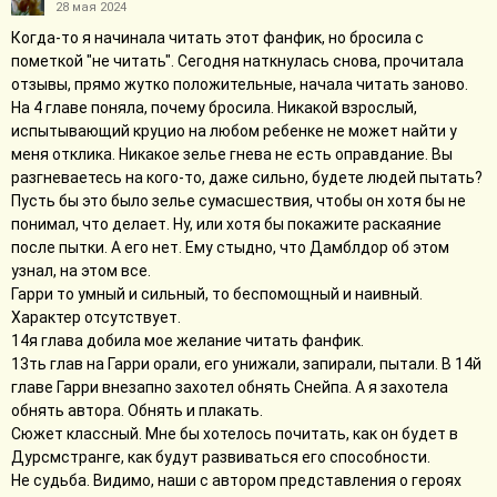
28 мая 2024
Когда-то я начинала читать этот фанфик, но бросила с
пометкой "не читать". Сегодня наткнулась снова, прочитала
отзывы, прямо жутко положительные, начала читать заново.
На 4 главе поняла, почему бросила. Никакой взрослый,
испытывающий круцио на любом ребенке не может найти у
меня отклика. Никакое зелье гнева не есть оправдание. Вы
разгневаетесь на кого-то, даже сильно, будете людей пытать?
Пусть бы это было зелье сумасшествия, чтобы он хотя бы не
понимал, что делает. Ну, или хотя бы покажите раскаяние
после пытки. А его нет. Ему стыдно, что Дамблдор об этом
узнал, на этом все.
Гарри то умный и сильный, то беспомощный и наивный.
Характер отсутствует.
14я глава добила мое желание читать фанфик.
13ть глав на Гарри орали, его унижали, запирали, пытали. В 14й
главе Гарри внезапно захотел обнять Снейпа. А я захотела
обнять автора. Обнять и плакать.
Сюжет классный. Мне бы хотелось почитать, как он будет в
Дурсмстранге, как будут развиваться его способности.
Не судьба. Видимо, наши с автором представления о героях