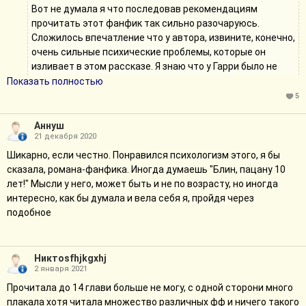
Вот не думала я что последовав рекомендациям
прочитать этот фанфик так сильно разочаруюсь.
Сложилось впечатление что у автора, извините, конечно,
очень сильные психические проблемы, которые он
изливает в этом рассказе. Я знаю что у Гарри было не
лучшее детство, но не до такой же степени! Дурсли не
Показать полностью
были такими уж психами, а Снейп! Любимого персонажа
5
это надо было так извратить, что кроме ненависти он
больше вызывать ничего не может. Вы представили
Аннуш
21 декабря 2020
очень умного и хитрого персонажа каким-то
неуравновешанный психопатом, которого срочно
Шикарно, если честно. Понравился психологизм этого, я бы
хочется упечь в дурку.
сказала, романа-фанфика. Иногда думаешь "Блин, пацану 10
Я очень разочарована что последовала совету начать
лет!" Мысли у него, может быть и не по возрасту, но иногда
читать этот фанфик, я просто зря потратила время. Так
интересно, как бы думала и вела себя я, пройдя через
же искренне не понимаю любовь многих к этому
подобное
рассказу, вот в упор не вижу что можно полюбить в этом
море жестокости и абсурда.
Никтоsfhjkgxhj
2 января 2021
Как мне кажется, это личное дело автора изменять характер
Прочитала до 14 глави больше не могу, с одной сторони много
персонажей и переделывать историю. Может Дурсли в книге и
плакала хотя читала множество различных фф и ничего такого
фильме и не были такими жестокими, но автор в своем