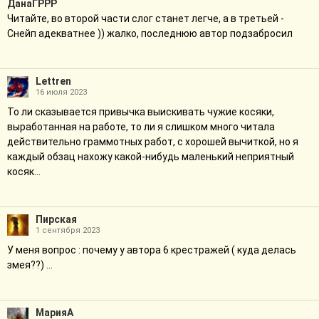
ДанаГРРР
Читайте, во второй части слог станет легче, а в третьей -
Снейп адекватнее )) жалко, последнюю автор подзабросил
Lettren
16 июля 2023
То ли сказывается привычка выискивать чужие косяки,
выработанная на работе, то ли я слишком много читала
действительно граммотных работ, с хорошей вычиткой, но я
каждый обзац нахожу какой-нибудь маленький неприятный
косяк...
Пирская
1 сентября 2023
У меня вопрос : почему у автора 6 крестражей ( куда делась
змея??) ...
МарияA