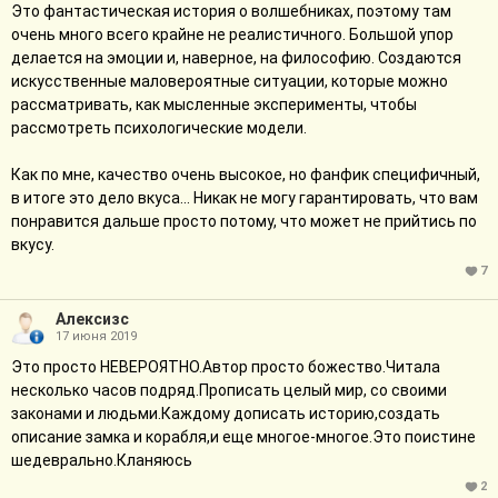
Это фантастическая история о волшебниках, поэтому там
очень много всего крайне не реалистичного. Большой упор
делается на эмоции и, наверное, на философию. Создаются
искусственные маловероятные ситуации, которые можно
рассматривать, как мысленные эксперименты, чтобы
рассмотреть психологические модели.
Как по мне, качество очень высокое, но фанфик специфичный,
в итоге это дело вкуса... Никак не могу гарантировать, что вам
понравится дальше просто потому, что может не прийтись по
вкусу.
7
Алексизс
17 июня 2019
Это просто НЕВЕРОЯТНО.Автор просто божество.Читала
несколько часов подряд.Прописать целый мир, со своими
законами и людьми.Каждому дописать историю,создать
описание замка и корабля,и еще многое-многое.Это поистине
шедеврально.Кланяюсь
2