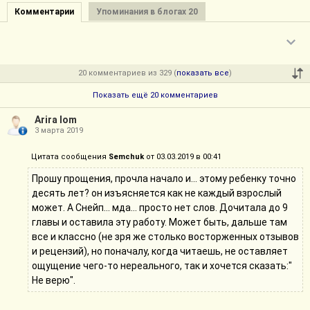
Комментарии
Упоминания в блогах 20
— Характером новых персонажей. Их очень много,
каждый из них имеет свою биографию, которой
обосновываются те или иные поступки, а также
отношение к ГГ. Некоторым из них суждено быть врагами
20 комментариев из 329 (
показать все
)
Гарри Поттера, некоторые пойдут с ним на бал, а
Показать ещё 20 комментариев
некоторые — станут верными соратниками в отряде и не
только.
Arira Iom
3 марта 2019
— Наконец самим переосмыслением образа Гарри. Он
Цитата сообщения
Semchuk
от 03.03.2019 в 00:41
выбрал абсолютно иной по сравнению с каноном путь.
Путь свободного человека, который платит за неё по
Прошу прощения, прочла начало и... этому ребенку точно
максимальному счёту.
десять лет? он изъясняется как не каждый взрослый
может. А Снейп... мда... просто нет слов. Дочитала до 9
Вообще я не думаю, что «Мои миры» нуждаются в
главы и оставила эту работу. Может быть, дальше там
дополнительных рекомендациях. Цель данной реки —
все и классно (не зря же столько восторженных отзывов
отметить, что эта серия является легендой фандома
и рецензий), но поначалу, когда читаешь, не оставляет
Поттерианы. Верю, что у каждого из прочитавших она
ощущение чего-то нереального, так и хочется сказать:"
найдёт самый лучший отклик в душе.
Не верю".