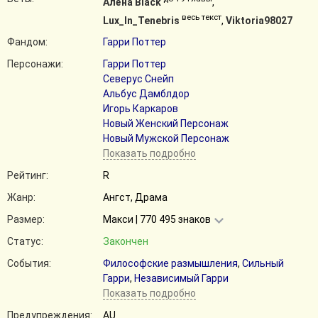
Алёна Black
,
весь текст
Lux_In_Tenebris
,
Viktoria98027
Фандом:
Гарри Поттер
Персонажи:
Гарри Поттер
Северус Снейп
Альбус Дамблдор
Игорь Каркаров
Новый Женский Персонаж
Новый Мужской Персонаж
Показать подробно
Рейтинг:
R
Жанр:
Ангст, Драма
Размер:
Макси | 770 495 знаков
Статус:
Закончен
События:
Философские размышления
,
Сильный
Гарри
,
Независимый Гарри
Показать подробно
Предупреждения:
AU