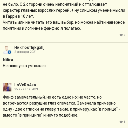
не было. С 2 сторони очень непонятний и отталкивает
творчестве решил изменить это для дальнейшего развития
характер главных взрослих героей ,+ ну слишком умение мысли
сюжета. Тоже самое и со Снейпом. Есть фанфики, в которых
в Гарри в 10 лет.
Снейпа делают добрым и мягким человеком, в них почему-то, в
Читать или не читать это ваш выбор, но можна найти наверное
большинстве случаев, все всех устраивает. Но когда этого
понятнии и логичнее фанфик ,я полагаю.
персонажа меняют в обратную сторону, то сразу много
негатива. Это достаточно жестокое произведение, соглашусь.
2
Оно далеко не многим может понравится, но вот говорить, что
у автора психические проблемы только потому, что этот
Никтоsfhjkgxhj
2 января 2021
фанфик не удовлетворил ваши вкусы - перебор.
Nilira
Не плюсую а умножаю
LoVeRo4ka
25 января 2021
Фанф замечательный, но есть одно но: не часто, но
встречаются режущие глаз опечатки. Замечала примерно
одну - две отписки на главу, такие, к примеру, как "в принце" -
вместо "в принципе" и нечто подобное.
1