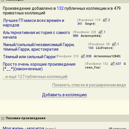
Произведение добавлено в
132
публичных коллекции и в 479
приватных коллекций
Лучшее ГП макси всех времён и
(Фанфики: 118
2
341
Segre
)
народов
Альтернативная история с самого
(Фанфики: 228
1
888
Aviannyshka
)
начала
Умный/сильный/независимый Гарри,
(Фанфики: 58
1
160
LiLiFrance
)
тёмный Гарри, аристократия
Тёмный или сильный Гарри
(Фанфики: 218
838
Artemmius12843
)
Просто очень хорошие произведения
(Фанфики: 152
637
G
reen_Fox
)
(*__*)(законченные)
...и ещё 127 публичных коллекций
Показать список в расширенном виде
Добавить в коллекцию
Похожие произведения
Моя жизнь - моя игра
(джен)
48 голосов