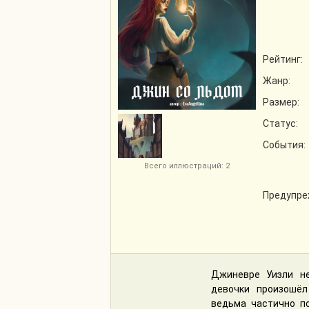
Рейтинг:
Жанр:
Размер:
Статус:
События:
Всего иллюстраций: 2
Предупре
Джиневре Уизли не
девочки произошёл
ведьма частично по