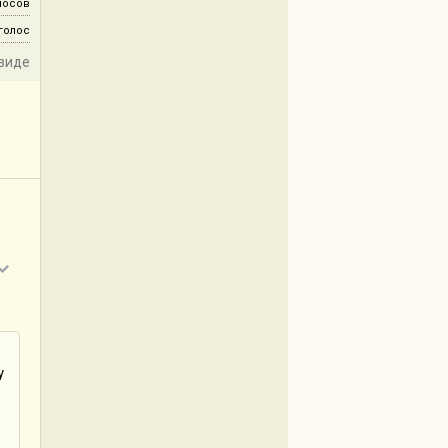
лосов
 голос
виде
у