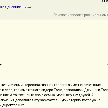
5 го
няет дневник
(джен)
1
Показать список в расширенном 
т!
жет и очень интересная главная героиня а именно сочетание
о в себе, харизматичного лидера Тома, позволило и Джинни и Том
з них. А так же найти свою семью, уют и верных друзей. А
ключения дополняют эту замечательную историю, которую не
 директор и ко.