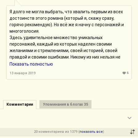
Я долго не могла выбрать, что хвалить первым из всех
достоинств этого романа (который я, скажу сразу,
горячо рекомендую). Но всё же я начну с персонажей и
многоголосия.
Здесь удивительное множество уникальных
персонажей, каждый из которых наделен своими
желаниями и стремлениями, своей историей, своей
правдой и своими ошибками. Никому из них нельзя не
сочувствовать: путь их нередко был тяжел и горек и
Показать полностью
часто они были обречены стать злодеями в историях
6
13 января 2019
других персонажей. Кто-то идет против такой участи,
желая свободы - но вопрос, не будет ли это слишком
дорого стоить, стоить ему – и всем. Кто-то погибает - и
читатель, возможно, будет единственным, кто пожалеет
о его смерти. Кто-то просто упрямо следует дорогой
Комментарии
Упоминания в блогах 35
своих ошибок. Все они разные, у всех разные цели и
взгляды, и в этом заключается удивительное
многоголосие романа, его сложная полифоническая
структура.
20 комментариев из 1379 (
показать все
)
Я не зря употребила слово "сложная" - персонажей,