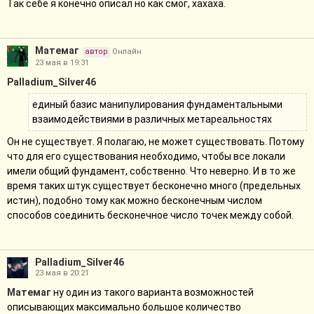
Так себе я конечно описал но как смог, хахаха.
инженер может _выбирать_, будет ли созданная им высшая
технология частью его самого или не будет. Высший маг?
Чаще всего - нет.
Матемаг
автор
Онлайн
23 мая в 19:31
А что у тебя здесь в твоем сеттниге высшая магия? Я
Palladium_Silver46
думал это чудотворцы- те кто могут ломать локальную
физику силой своего желания посредством доступа к
единый базис манипулирования фундаментальными
магии.
взаимодействиями в различных метареальностях
Давай уберём слово "магия". Высшее - это способность/
Он не существует. Я полагаю, не может существовать. Потому
возможность/нечто, являющееся актуально бесконечным или
что для его существования необходимо, чтобы все локали
могущее проявлять актуально бесконечные свойства, а
имели общий фундамент, собственно. Что неверно. И в то же
поэтому не описываемое ни в какой конечной реальностью
время таких штук существует бесконечно много (предельных
полностью, а поэтому выходящее за пределы любой "конечной
истин), подобно тому как можно бесконечным числом
локали" (назовём это так). Например, полноценная Та-Рета
способов соединить бесконечное число точек между собой.
Атики выходит за пределы её вселенной и, в частности,
позволяет за них в прямом смысле выйти. А вот
неполноценная Та-Рета - полностью описуемое внутри
Palladium_Silver46
вселенной Атики явление, просто некий подход к
23 мая в 20:21
ритуалистике. Универсальный, крутой, но - не высший. Высшие
Матемаг
ну один из такого варианта возможностей
(полностью, частично или перспективно): Йатос (чистая
описывающих максимально большое количество