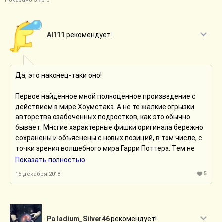
Показано 3 из 3
Al111
рекомендует!
Да, это наконец-таки оно!
Первое найденное мной полноценное произведение с
действием в мире Хоумстака. А не те жалкие огрызки
авторства озабоченных подростков, как это обычно
бывает. Многие характерные фишки оригинала бережно
сохранены и объяснены с новых позиций, в том числе, с
точки зрения волшебного мира Гарри Поттера. Тем не
менее, это и близко не пересказ, поскольку вся
Показать полностью
сюжетная канва полностью оригинальна.
5
15 декабря 2018
Впрочем, автор столь основательно углубил и расширил
понимание структуры данной вселенной (точнее,
мультивселенных), что это уже больше оригинальное
Palladium_Silver46
рекомендует!
произведение с пасхалками, а не "фанфик" :)