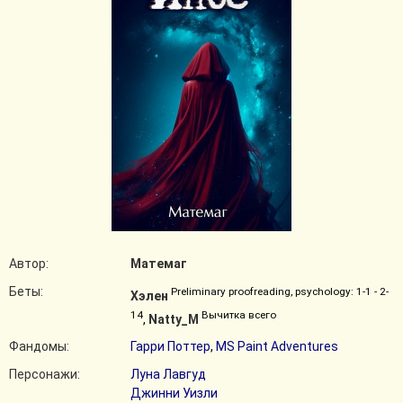
Автор:
Матемаг
Беты:
Preliminary proofreading, psychology: 1-1 - 2-
Хэлен
14
Вычитка всего
,
Natty_M
Фандомы:
Гарри Поттер
,
MS Paint Adventures
Персонажи:
Луна Лавгуд
Джинни Уизли