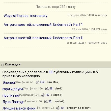
Показать еще 261 главу
Ways of heroes: mercenary
6 марта 2026 / 40 096 знаков
Антракт шестой, вложенный: Underneath. Part 1
23 мая 2026 / 154 971 знак
Антракт шестой, вложенный: Underneath. Part II
26 июля 2026 / 120 595 знаков
Коллекции
Произведение добавлено в
11
публичных коллекций и в 51
приватную коллекцию
Эпопеи
(Фанфики: 66
452
Яно Мэй
)
гари и други
(Фанфики: 136
58
chef
)
прочитаю
(Фанфики: 523
35
никкои
)
Луна Лавгуд
(Фанфики: 40
32
Lawliet
)
Лучшие макси фики
(Фанфики: 23
30
Геллерт де Морт
)