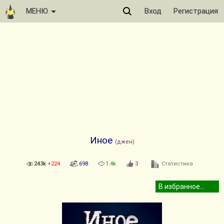
МЕНЮ
Вход
Регистрация
Иное
(джен)
243k
+224
698
1.4k
3
Статистика