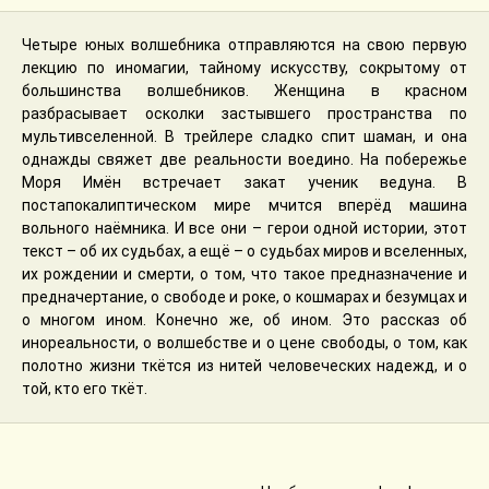
Четыре юных волшебника отправляются на свою первую
лекцию по иномагии, тайному искусству, сокрытому от
большинства волшебников. Женщина в красном
разбрасывает осколки застывшего пространства по
мультивселенной. В трейлере сладко спит шаман, и она
однажды свяжет две реальности воедино. На побережье
Моря Имён встречает закат ученик ведуна. В
постапокалиптическом мире мчится вперёд машина
вольного наёмника. И все они – герои одной истории, этот
текст – об их судьбах, а ещё – о судьбах миров и вселенных,
их рождении и смерти, о том, что такое предназначение и
предначертание, о свободе и роке, о кошмарах и безумцах и
о многом ином. Конечно же, об ином. Это рассказ об
инореальности, о волшебстве и о цене свободы, о том, как
полотно жизни ткётся из нитей человеческих надежд, и о
той, кто его ткёт.