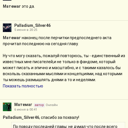
Матемаг
это да.
Palladium_Silver46
5 июня в 20:25
Матемаг
наконец после перчитки предпоследнего акта
прочитал последнюю на сегодня главу.
Ну что могу сказать, пожалуй повторюсь, ты - единственный из
известных мне писателей,и не только в фандоме, который
может писать и эпично и масштабно, и с такими казалось бы
вскользь сказанными мыслями и концепциями, над которыми
ты можешь размышлять днями а то и неделями.
Показать полностью
Ты как-то очень давно в одних из комментариев написал что
Роулинг гениальна тем, что в одном предложении может сразу
задать атмосферу на многие абзацы и главы вперед.
Матемаг
автор
Онлайн
6 июня в 00:41
Хочу тебя перефразировать- ты в одном предложении можешь
Palladium_Silver46
, спасибо за похвалу!
задать такого глубинного масштаба идеи и концепции, или
По поводу последней главы: не думал что после всего
абстрактно-эпически описать битву(см. описание многих битв