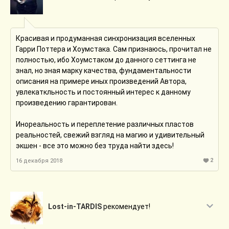
Ксеноморфы оккупировали десяток складов в
Хогвартсе? Почему нет! Джинни аки Алиса из культовой
игры ножом прорубает путь из глубин своей зараженной
Красивая и продуманная синхронизация вселенных
психики? Маловато будет, приправьте зомби-
Гарри Поттера и Хоумстака. Сам признаюсь, прочитал не
апокалипсисом, добавьте немного космооперы, а вот
полностью, ибо Хоумстаком до данного сеттинга не
уже из глубин варпа тянет щупальцы лавкрафтовское
знал, но зная марку качества, фундаментальности
хтоническое нечто, размером с Луну (и как бы
описания на примере иных произведений Автора,
намекающее, что неплохо бы стать единым, да).
увлекаткльность и постоянный интерес к данному
произведению гарантирован.
Рекомендую в первую очередь всем тем людям, кому
нравится "рациональный" взгляд на фантастические
Инореальность и переплетение различных пластов
миры, а так же временные петли, а главное, небанальные
реальностей, свежий взгляд на магию и удивительный
и непредсказуемые истории. Тут вы найдете это всё, и
экшен - все это можно без труда найти здесь!
гораздо больше!
2
16 декабря 2018
Lost-in-TARDIS
рекомендует!