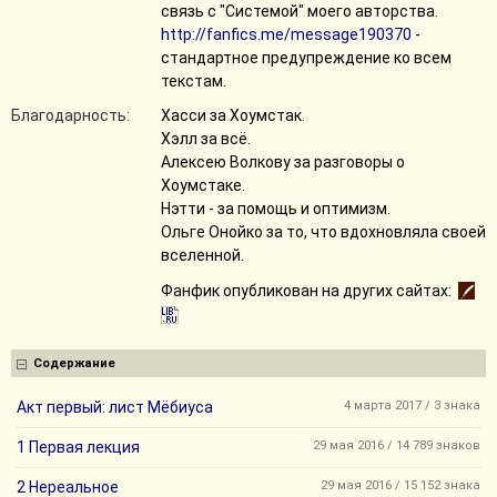
связь с "Системой" моего авторства.
http://fanfics.me/message190370
-
стандартное предупреждение ко всем
текстам.
Благодарность:
Хасси за Хоумстак.
Хэлл за всё.
Алексею Волкову за разговоры о
Хоумстаке.
Нэтти - за помощь и оптимизм.
Ольге Онойко за то, что вдохновляла своей
вселенной.
Фанфик опубликован на других сайтах:
Содержание
Акт первый: лист Мёбиуса
4 марта 2017 / 3 знака
1 Первая лекция
29 мая 2016 / 14 789 знаков
2 Нереальное
29 мая 2016 / 15 152 знака