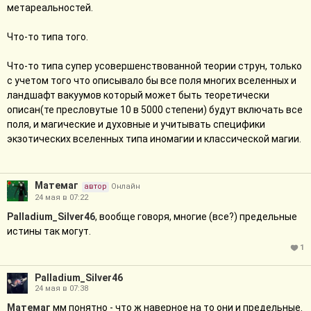
божественность), Ноэли (тайна/Бездна), Фаэр (касание
метареальностей.
Хаоса/чудотворство). НЕ являются высшими, но уже являются
концептуальными (но работающими внутри конечно
Что-то типа того.
описуемой системы концепций): элементизм, иномагия,
классическая магия. Всё это - минус-стороны. Плюс-стороны,
Что-то типа супер усовершенствованной теории струн, только
соответственно, предельная истина, предельное бытие и
с учетом того что описывало бы все поля многих вселенных и
предельная воля - высшие, но плюс-истина, плюс-бытие и
ландшафт вакуумов который может быть теоретически
плюс-воля - нет (хотя могут быть концептуальными). Просто
описан(те пресловутые 10 в 5000 степени) будут включать все
аспекты концептуальны, но на уровне мастеров - высшие.
поля, и магические и духовные и учитывать специфики
Просто технологии, даже межреальностные/межвселенские -
экзотических вселенных типа иномагии и классической магии.
невысшие, хотя могут добираться до концепций (это зависит
от устройства локали), однако с определённого "уровня" они
становятся высшими (именно об этом я цитировал
Матемаг
автор
Онлайн
Смотрителя). Дальше можно распространить на порождений
24 мая в 07:22
Пустоты (Первых, Вторых, Третьих), на Универсальный Ключ,
Palladium_Silver46
, вообще говоря, многие (все?) предельные
Поток и так далее - уже сам.
истины так могут.
1
Чтобы получить что-то высшее, нужен "ключ" - нечто, уже хоть
в малейшей степени высшее, вырывающееся за пределы
Palladium_Silver46
локали/локалей. Для Ровены ключом является магия, раньше -
24 мая в 07:38
ещё иномагия. Для Прометея, что характерно, только
Матемаг
мм понятно - что ж наверное на то они и предельные.
иномагия, да и то спорно (и классическая магия, и обычная