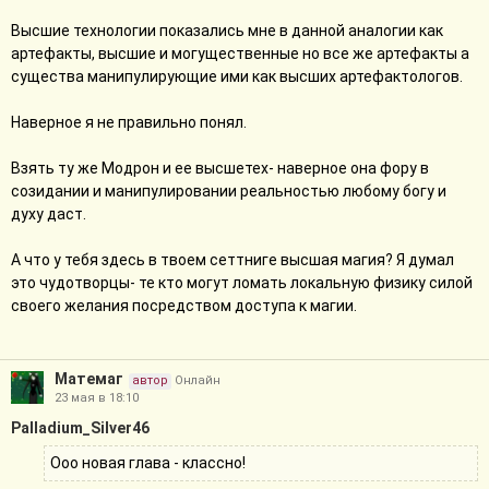
сколько сил было потрачено, чтобы создать Поток? И то это
Высшие технологии показались мне в данной аналогии как
был не отказ, а замена одного - другим. Ты так говоришь, будто
артефакты, высшие и могущественные но все же артефакты а
бы возможность "генерировать без костылей" - это прям
существа манипулирующие ими как высших артефактологов.
идеальное благо. О, отнюдь. Цена очень велика. И эта сделка -
она необратима.
Наверное я не правильно понял.
Взять ту же Модрон и ее высшетех- наверное она фору в
созидании и манипулировании реальностью любому богу и
духу даст.
А что у тебя здесь в твоем сеттниге высшая магия? Я думал
это чудотворцы- те кто могут ломать локальную физику силой
своего желания посредством доступа к магии.
Матемаг
автор
Онлайн
23 мая в 18:10
Palladium_Silver46
Ооо новая глава - классно!