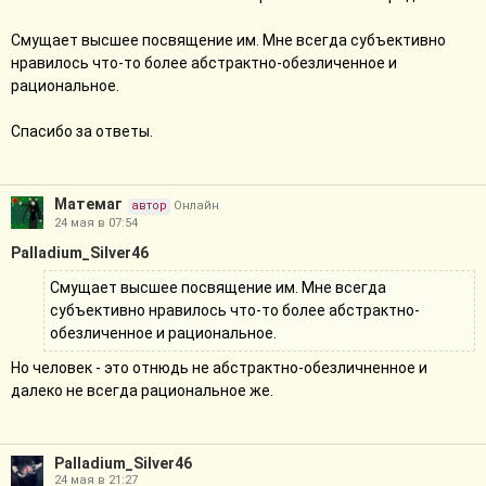
иномагия лишь касаются, близки к, соответственно, Чуду и
Смущает высшее посвящение им. Мне всегда субъективно
Тайне, соответственно, они не могут являться ключами сами
нравилось что-то более абстрактно-обезличенное и
по себе, т.ч. настоящим ключом будет Чудо или Тайна в
рациональное.
данном случае; в частности, это означает, что просто
классической магии недостаточно для высшетеха, между
Спасибо за ответы.
прочим). Для Атики - без понятия, я не думал в эту сторону, но
её вселенная не замкнута, т.ч. у неё есть возможность найти
ключик вне неё или на её границе.
Матемаг
автор
Онлайн
Наибольшего уважения заслуживают существа, который
24 мая в 07:54
добрались до высшего из замкнутой конечной локали. Т.е. по
Palladium_Silver46
сути - совершили невозможное. Буквально невозможное. Хотя
Смущает высшее посвящение им. Мне всегда
тут всегда можно оспорить, мол, не они достигли, а высшее
субъективно нравилось что-то более абстрактно-
прорвалось в их локаль, хех.
обезличенное и рациональное.
Но человек - это отнюдь не абстрактно-обезличненное и
далеко не всегда рациональное же.
Palladium_Silver46
24 мая в 21:27