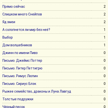
Прямо сейчас
2
Слишком много Снейпов
2
Яд змеи
2
А схлопнется ли мир без неё?
1
Выбор
1
Дом волшебников
1
Джинн по имени Пивз
0
Письмо. Джеймс Поттер
0
Письмо. Питер Петтигрю
0
Письмо. Римус Люпин
0
Письмо. Сириус Блэк
0
Рыжее семейство, драконы и Луна Лавгуд
0
Толстые подружки
0
Чëрный песок
0