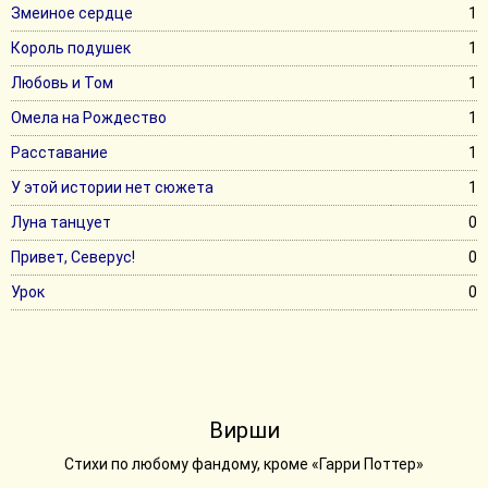
Змеиное сердце
1
Король подушек
1
Любовь и Том
1
Омела на Рождество
1
Расставание
1
У этой истории нет сюжета
1
Луна танцует
0
Привет, Северус!
0
Урок
0
Вирши
Стихи по любому фандому, кроме «Гарри Поттер»