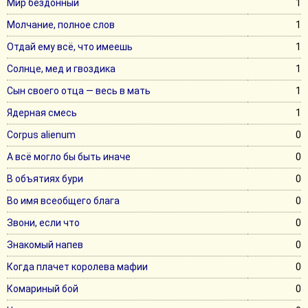
Мир бездонный
1
Молчание, полное слов
1
Отдай ему всё, что имеешь
1
Солнце, мед и гвоздика
1
Сын своего отца — весь в мать
1
Ядерная смесь
1
Corpus alienum
0
А всё могло бы быть иначе
0
В объятиях бури
0
Во имя всеобщего блага
0
Звони, если что
0
Знакомый напев
0
Когда плачет королева мафии
0
Комариный бой
0