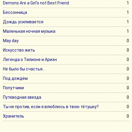
Demons Are a Girl's not Best Friend
1
Бессонница
1
Дождь усиливается
1
Маленькая ночная музыка
1
May day
0
Искусство жить
0
Легенда о Тилионе и Ариэн
0
Не было бы счастья...
0
Под дождём
0
Попутчики
0
Путеводная звезда
0
Ты не против, если я влюблюсь в твою тётушку?
0
Хранитель
0