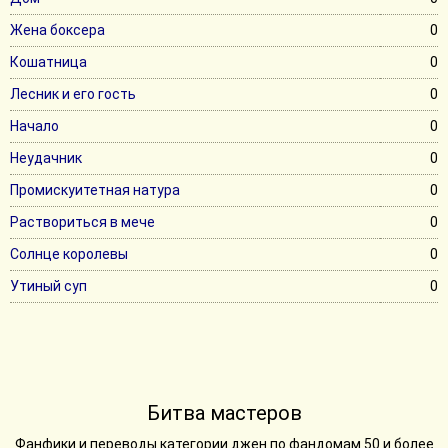
Жена боксера
0
Кошатница
0
Лесник и его гость
0
Начало
0
Неудачник
0
Промискуитетная натура
0
Раствориться в мече
0
Солнце королевы
0
Утиный суп
0
Битва мастеров
Фанфики и переводы категории джен по фандомам 50 и более