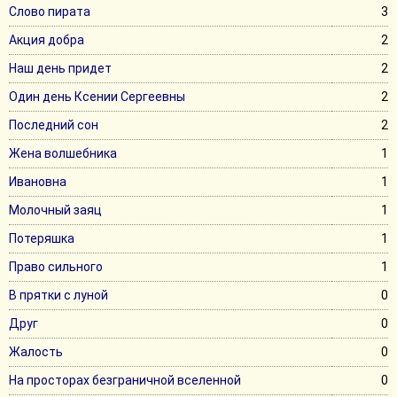
Слово пирата
3
Акция добра
2
Наш день придет
2
Один день Ксении Сергеевны
2
Последний сон
2
Жена волшебника
1
Ивановна
1
Молочный заяц
1
Потеряшка
1
Право сильного
1
В прятки с луной
0
Друг
0
Жалость
0
На просторах безграничной вселенной
0