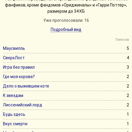
фанфиков, кроме фандомов «Ориджиналы» и «Гарри Поттер»,
размером до 34 КБ
Уже проголосовали: 16
Подробный вид
Голосов
Маусвилль
5
СверхЛост
4
Игра без правил
3
Где моя корова?
2
Дело о выжившем коте
2
К звездам
2
Лиссенийский лорд
2
Будь здесь
1
Вкус смерти
1