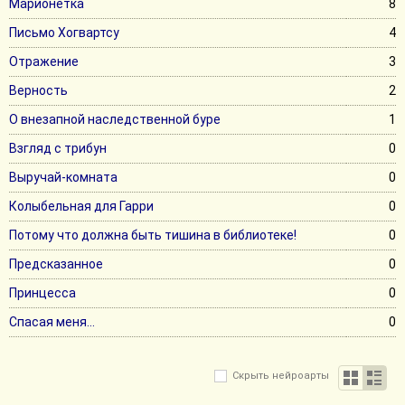
Марионетка
8
Письмо Хогвартсу
4
Отражение
3
Верность
2
О внезапной наследственной буре
1
Взгляд с трибун
0
Выручай-комната
0
Колыбельная для Гарри
0
Потому что должна быть тишина в библиотеке!
0
Предсказанное
0
Принцесса
0
Спасая меня...
0
Скрыть нейроарты