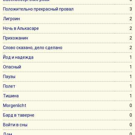
Положительно прекрасный провал
3
Лигроин
2
Ночь в Алькасаре
2
Прихожанин
2
Слово сказано, дело сделано
2
Йод и надежда
1
Опасный
1
Паузы
1
Полет
1
Тишина
1
Morgenlicht
0
Бард в таверне
0
Войти в сны
0
Дом
0